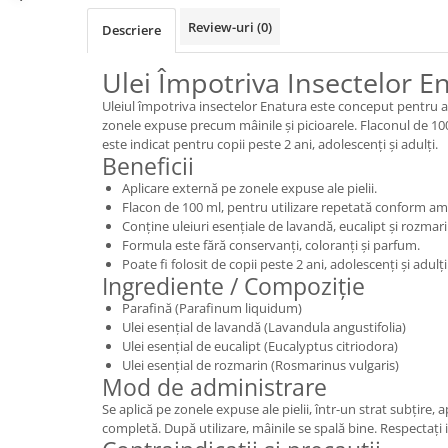
Review-uri
(0)
Descriere
Ulei Împotriva Insectelor E
Uleiul împotriva insectelor Enatura este conceput pentru ap
zonele expuse precum mâinile și picioarele. Flaconul de 100 
este indicat pentru copii peste 2 ani, adolescenți și adulți.
Beneficii
Aplicare externă pe zonele expuse ale pielii.
Flacon de 100 ml, pentru utilizare repetată conform amb
Conține uleiuri esențiale de lavandă, eucalipt și rozmari
Formula este fără conservanți, coloranți și parfum.
Poate fi folosit de copii peste 2 ani, adolescenți și adulți
Ingrediente / Compoziție
Parafină (Parafinum liquidum)
Ulei esențial de lavandă (Lavandula angustifolia)
Ulei esențial de eucalipt (Eucalyptus citriodora)
Ulei esențial de rozmarin (Rosmarinus vulgaris)
Mod de administrare
Se aplică pe zonele expuse ale pielii, într-un strat subțire
completă. După utilizare, mâinile se spală bine. Respectați 