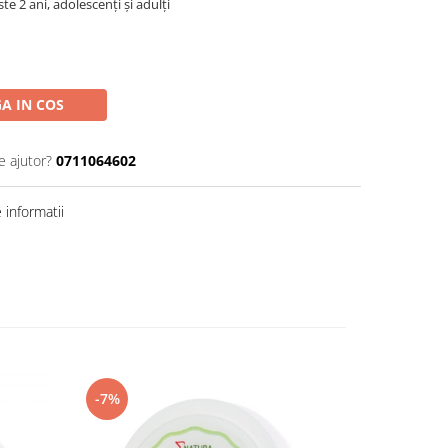
te 2 ani, adolescenți și adulți
A IN COS
e ajutor?
0711064602
informatii
-7%