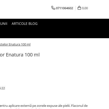
0711064602
0,00
UNII
ARTICOLE BLOG
ectelor Enatura 100 ml
lor Enatura 100 ml
6:22
entru aplicare externă pe zonele expuse ale pielii. Flaconul de