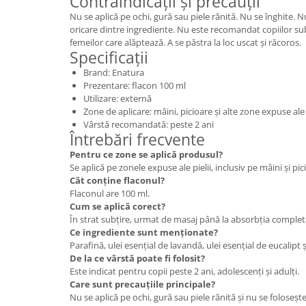
Contraindicații și precauții
Nu se aplică pe ochi, gură sau piele rănită. Nu se înghite. Nu
oricare dintre ingrediente. Nu este recomandat copiilor sub 
femeilor care alăptează. A se păstra la loc uscat și răcoros.
Specificații
Brand: Enatura
Prezentare: flacon 100 ml
Utilizare: externă
Zone de aplicare: mâini, picioare și alte zone expuse ale 
Vârstă recomandată: peste 2 ani
Întrebări frecvente
Pentru ce zone se aplică produsul?
Se aplică pe zonele expuse ale pielii, inclusiv pe mâini și pic
Cât conține flaconul?
Flaconul are 100 ml.
Cum se aplică corect?
În strat subțire, urmat de masaj până la absorbția complet
Ce ingrediente sunt menționate?
Parafină, ulei esențial de lavandă, ulei esențial de eucalipt 
De la ce vârstă poate fi folosit?
Este indicat pentru copii peste 2 ani, adolescenți și adulți.
Care sunt precauțiile principale?
Nu se aplică pe ochi, gură sau piele rănită și nu se folosește