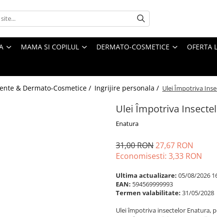
A
MAMA SI COPILUL
DERMATO-COSMETICE
OFERTA L
ente & Dermato-Cosmetice /
Ingrijire personala /
Ulei Împotriva Ins
Ulei Împotriva Insecte
Enatura
31,00 RON
27,67 RON
Economisesti:
3,33
RON
Ultima actualizare:
05/08/2026 1
EAN:
594569999993
Termen valabilitate:
31/05/2028
Ulei împotriva insectelor Enatura, p