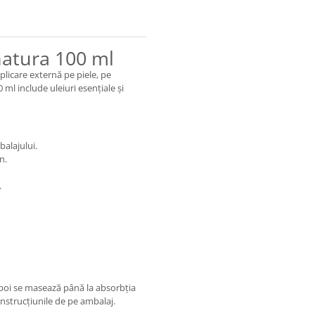
natura 100 ml
licare externă pe piele, pe
ml include uleiuri esențiale și
alajului.
n.
.
, apoi se masează până la absorbția
instrucțiunile de pe ambalaj.