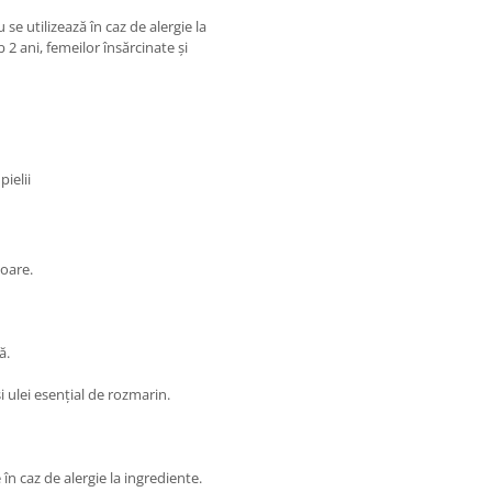
 se utilizează în caz de alergie la
2 ani, femeilor însărcinate și
pielii
ioare.
ă.
și ulei esențial de rozmarin.
 în caz de alergie la ingrediente.