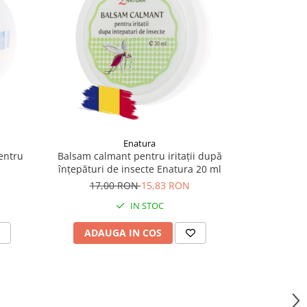
-11%
Enatura
entru
Balsam calmant pentru iritații după
Extract natu
înțepături de insecte Enatura 20 ml
esențiale și 
17,00 RON
15,83 RON
31,
IN STOC
ADAUGA IN COS
ADAU