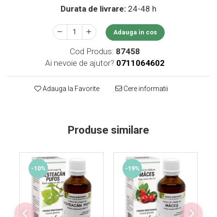
Durata de livrare:
24-48 h
Supliment Vitamina D3
Supliment Vitamina E
Adauga in cos
Supliment Zinc
Cod Produs:
87458
Tincturi si Gemoderivate
Ai nevoie de ajutor?
0711064602
Tuse gat si respiratie
Vitamine si minerale
Adauga la Favorite
Cere informatii
Produse similare
-10%
-19%