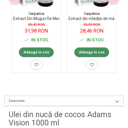
Carpatica
Carpatica
Extract Din Muguri De Mesteacan Pufos 50 ml
Extract din mlădițe de măceș Pla
Ex
35,42 RON
35,00 RON
31,98 RON
28,46 RON
IN STOC
IN STOC
Adauga in cos
Adauga in cos
Descriere
Ulei din nucă de cocos Adams
Vision 1000 ml