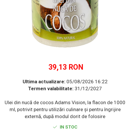
Multivitamine
Ingrijire par
Omega 3
Balsam masca si tratament
Produse cu SPF Pentru Fata
Par si unghii
Repelenti insecte
Probiotice si prebiotice
Prostata
Sanatate urinara
Sistemul respirator
Slabire si control greutate
39,13 RON
Somn stres si anxietate
Ultima actualizare:
05/08/2026 16:22
Supliment Calciu
Termen valabilitate:
31/12/2027
Supliment Complexe
Supliment Fier
Ulei din nucă de cocos Adams Vision, la flacon de 1000
Supliment Magneziu
ml, potrivit pentru utilizări culinare și pentru îngrijire
externă, după modul dorit de folosire
Supliment Vitamina B
Supliment Vitamina C
IN STOC