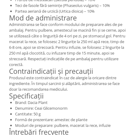
Teci de fasole fără semințe (Phaseolus vulgaris) – 10%
Partea aeriană de urzică (Urtica dioica) – 10%
Mod de administrare
Administrarea se face conform modului de preparare ales de pe
ambalaj. Pentru pulbere, amestecul se macină fin și se cernе, apoi
se utilizează câte o linguriță de 4 ori pe zi, pe stomacul gol. Pentru
macerat la rece, se folosesc 2 lingurițe la 250 ml apă rece, timp de
6-8 ore, apoi se strecoară. Pentru infuzie, se folosesc 2 lingurițe la
250 ml apă clocotită, cu infuzare timp de 15 minute, apoi se
strecoară. Respectați indicațiile de pe ambalaj pentru utilizare
corectă.
Contraindicații și precauții
Produsul este contraindicat în caz de alergie la oricare dintre
ingrediente. În timpul sarcinii și alăptării, administrarea se face
doar la recomandarea medicului.
Specificații
Brand: Dacia Plant
Denumire: Ceai Glicemonorm
Cantitate: 50 g
Formă de prezentare: amestec de plante
Moduri de preparare: pulbere, macerat la rece, infuzie
Întrebări frecvente