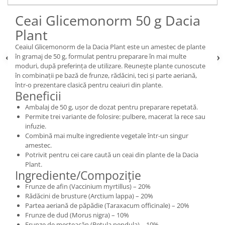
Ceai Glicemonorm 50 g Dacia
Plant
Ceaiul Glicemonorm de la Dacia Plant este un amestec de plante
în gramaj de 50 g, formulat pentru preparare în mai multe
moduri, după preferința de utilizare. Reunește plante cunoscute
în combinații pe bază de frunze, rădăcini, teci și parte aeriană,
într-o prezentare clasică pentru ceaiuri din plante.
Beneficii
Ambalaj de 50 g, ușor de dozat pentru preparare repetată.
Permite trei variante de folosire: pulbere, macerat la rece sau
infuzie.
Combină mai multe ingrediente vegetale într-un singur
amestec.
Potrivit pentru cei care caută un ceai din plante de la Dacia
Plant.
Ingrediente/Compoziție
Frunze de afin (Vaccinium myrtillus) – 20%
Rădăcini de brusture (Arctium lappa) – 20%
Partea aeriană de păpădie (Taraxacum officinale) – 20%
Frunze de dud (Morus nigra) – 10%
Frunze de mesteacăn (Betula pendula) – 10%