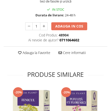
teci de fasole și urzică
Supliment Vitamina D3
IN STOC
Supliment Vitamina E
Durata de livrare:
24-48 h
Supliment Zinc
ADAUGA IN COS
Tincturi si Gemoderivate
Cod Produs:
48904
Tuse gat si respiratie
Ai nevoie de ajutor?
0711064602
Vitamine si minerale
Adauga la Favorite
Cere informatii
PRODUSE SIMILARE
-20%
-20%