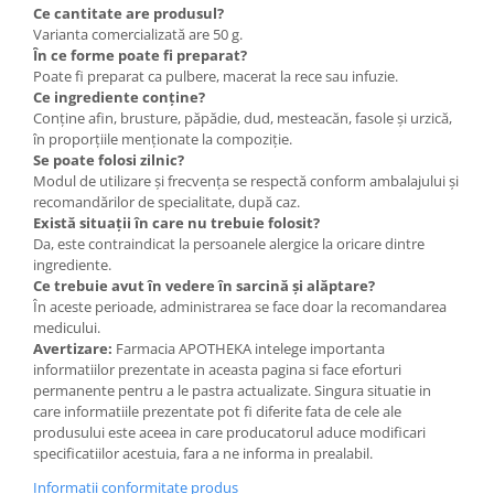
Ce cantitate are produsul?
Varianta comercializată are 50 g.
În ce forme poate fi preparat?
Poate fi preparat ca pulbere, macerat la rece sau infuzie.
Ce ingrediente conține?
Conține afin, brusture, păpădie, dud, mesteacăn, fasole și urzică,
în proporțiile menționate la compoziție.
Se poate folosi zilnic?
Modul de utilizare și frecvența se respectă conform ambalajului și
recomandărilor de specialitate, după caz.
Există situații în care nu trebuie folosit?
Da, este contraindicat la persoanele alergice la oricare dintre
ingrediente.
Ce trebuie avut în vedere în sarcină și alăptare?
În aceste perioade, administrarea se face doar la recomandarea
medicului.
Avertizare:
Farmacia APOTHEKA intelege importanta
informatiilor prezentate in aceasta pagina si face eforturi
permanente pentru a le pastra actualizate. Singura situatie in
care informatiile prezentate pot fi diferite fata de cele ale
produsului este aceea in care producatorul aduce modificari
specificatiilor acestuia, fara a ne informa in prealabil.
Informatii conformitate produs