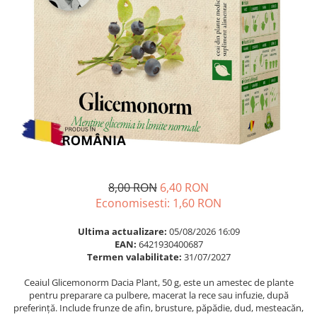
Multivitamine
Ingrijire par
Omega 3
Balsam masca si tratament
Par si unghii
Produse cu SPF Pentru Fata
Probiotice si prebiotice
Repelenti insecte
Prostata
Sanatate urinara
Sistemul respirator
Slabire si control greutate
Somn stres si anxietate
8,00 RON
6,40 RON
Supliment Calciu
Economisesti:
1,60
RON
Supliment Complexe
Ultima actualizare:
05/08/2026 16:09
Supliment Fier
EAN:
6421930400687
Termen valabilitate:
31/07/2027
Supliment Magneziu
Ceaiul Glicemonorm Dacia Plant, 50 g, este un amestec de plante
Supliment Vitamina B
pentru preparare ca pulbere, macerat la rece sau infuzie, după
Supliment Vitamina C
preferință. Include frunze de afin, brusture, păpădie, dud, mesteacăn,