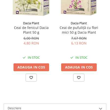
Dacia Plant
Dacia Plant
Ceai de fenicul Dacia
Ceai de pufuliță cu flori
C
Plant 50 g
mici 50 g Dacia Plant
6,00 RON
7,67 RON
4,80 RON
6,13 RON
IN STOC
IN STOC
ADAUGA IN COS
ADAUGA IN COS
Descriere