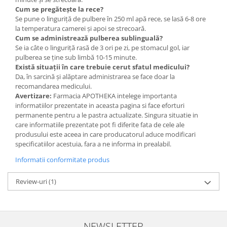
Cum se pregătește la rece?
Se pune o linguriță de pulbere în 250 ml apă rece, se lasă 6-8 ore
la temperatura camerei și apoi se strecoară.
Cum se administrează pulberea sublinguală?
Se ia câte o linguriță rasă de 3 ori pe zi, pe stomacul gol, iar
pulberea se ține sub limbă 10-15 minute.
Există situații în care trebuie cerut sfatul medicului?
Da, în sarcină și alăptare administrarea se face doar la
recomandarea medicului.
Avertizare:
Farmacia APOTHEKA intelege importanta
informatiilor prezentate in aceasta pagina si face eforturi
permanente pentru a le pastra actualizate. Singura situatie in
care informatiile prezentate pot fi diferite fata de cele ale
produsului este aceea in care producatorul aduce modificari
specificatiilor acestuia, fara a ne informa in prealabil.
Informatii conformitate produs
Review-uri
(1)
NEWSLETTER