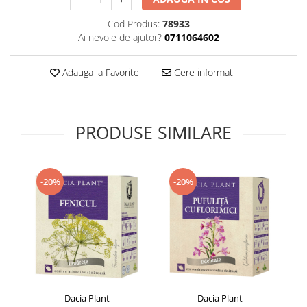
Supliment Vitamina D3
Cod Produs:
78933
Supliment Vitamina E
Ai nevoie de ajutor?
0711064602
Supliment Zinc
Adauga la Favorite
Cere informatii
Tincturi si Gemoderivate
Tuse gat si respiratie
Vitamine si minerale
PRODUSE SIMILARE
-20%
-20%
Dacia Plant
Dacia Plant