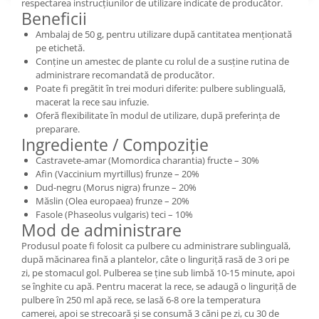
respectarea instrucțiunilor de utilizare indicate de producător.
Beneficii
Ambalaj de 50 g, pentru utilizare după cantitatea menționată
pe etichetă.
Conține un amestec de plante cu rolul de a susține rutina de
administrare recomandată de producător.
Poate fi pregătit în trei moduri diferite: pulbere sublinguală,
macerat la rece sau infuzie.
Oferă flexibilitate în modul de utilizare, după preferința de
preparare.
Ingrediente / Compoziție
Castravete-amar (Momordica charantia) fructe – 30%
Afin (Vaccinium myrtillus) frunze – 20%
Dud-negru (Morus nigra) frunze – 20%
Măslin (Olea europaea) frunze – 20%
Fasole (Phaseolus vulgaris) teci – 10%
Mod de administrare
Produsul poate fi folosit ca pulbere cu administrare sublinguală,
după măcinarea fină a plantelor, câte o linguriță rasă de 3 ori pe
zi, pe stomacul gol. Pulberea se ține sub limbă 10-15 minute, apoi
se înghite cu apă. Pentru macerat la rece, se adaugă o linguriță de
pulbere în 250 ml apă rece, se lasă 6-8 ore la temperatura
camerei, apoi se strecoară și se consumă 3 căni pe zi, cu 30 de