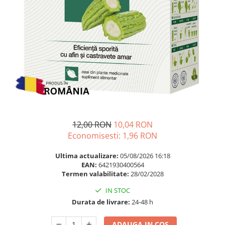
Multivitamine
Ingrijire par
Omega 3
Balsam masca si tratament
Par si unghii
Produse cu SPF Pentru Fata
Probiotice si prebiotice
Repelenti insecte
Prostata
Sanatate urinara
Sistemul respirator
Slabire si control greutate
12,00 RON
10,04 RON
Somn stres si anxietate
Economisesti:
1,96
RON
Supliment Calciu
Ultima actualizare:
05/08/2026 16:18
Supliment Complexe
EAN:
6421930400564
Supliment Fier
Termen valabilitate:
28/02/2028
Supliment Magneziu
IN STOC
Durata de livrare:
24-48 h
Supliment Vitamina B
Supliment Vitamina C
ADAUGA IN COS