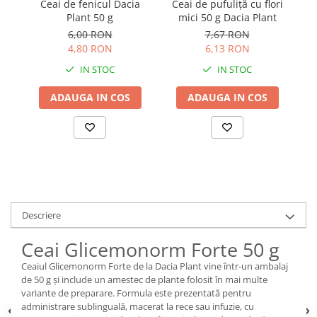
Ceai de fenicul Dacia
Ceai de pufuliță cu flori
Ce
Plant 50 g
mici 50 g Dacia Plant
6,00 RON
7,67 RON
4,80 RON
6,13 RON
IN STOC
IN STOC
ADAUGA IN COS
ADAUGA IN COS
Descriere
Ceai Glicemonorm Forte 50 g
Ceaiul Glicemonorm Forte de la Dacia Plant vine într-un ambalaj
de 50 g și include un amestec de plante folosit în mai multe
variante de preparare. Formula este prezentată pentru
administrare sublinguală, macerat la rece sau infuzie, cu