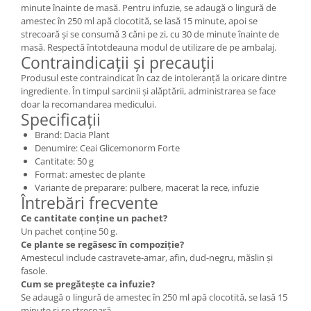
minute înainte de masă. Pentru infuzie, se adaugă o lingură de
amestec în 250 ml apă clocotită, se lasă 15 minute, apoi se
strecoară și se consumă 3 căni pe zi, cu 30 de minute înainte de
masă. Respectă întotdeauna modul de utilizare de pe ambalaj.
Contraindicații și precauții
Produsul este contraindicat în caz de intoleranță la oricare dintre
ingrediente. În timpul sarcinii și alăptării, administrarea se face
doar la recomandarea medicului.
Specificații
Brand: Dacia Plant
Denumire: Ceai Glicemonorm Forte
Cantitate: 50 g
Format: amestec de plante
Variante de preparare: pulbere, macerat la rece, infuzie
Întrebări frecvente
Ce cantitate conține un pachet?
Un pachet conține 50 g.
Ce plante se regăsesc în compoziție?
Amestecul include castravete-amar, afin, dud-negru, măslin și
fasole.
Cum se pregătește ca infuzie?
Se adaugă o lingură de amestec în 250 ml apă clocotită, se lasă 15
minute și se strecoară.