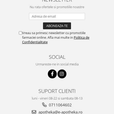
Nu rata ofertele si promotiile noastre
Vreau sa primesc newsletter cu promotiile
farmaciei online. Afla mai multe in
Politica de
Confidentialitate
SOCIAL
Urmareste-ne in social media
SUPORT CLIENTI
luni - vineri 08-22 si sambata 08-13
0711064602
apotheka@e-apotheka.ro