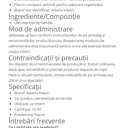
Flacon compact, potrivit pentru păstrare organizată.
Brand clar identificat: Adams Vision.
Ingrediente/Compoziție
Ulei esențial de tămâie.
Mod de administrare
Utilizarea se face conform instrucțiunilor de pe ambalaj și
recomandărilor producătorului. Respectarea modului de
administrare este importantă pentru orice ulei esențial destinat
uzului intern.
Contraindicații și precauții
Nu depășiți doza recomandată de producător. Evitați utilizarea
dacă apar sensibilități și păstrați produsul departe de copii.
Pentru situații particulare, urmați indicațiile de pe ambalaj sau
sfatul unui specialist.
Specificații
Brand: Adams Vision
Tip produs: ulei esențial de tămâie
Utilizare: uz intern
Cantitate: 10 ml
Prezentare: flacon
Întrebări frecvente
Ce cantitate are produsul?