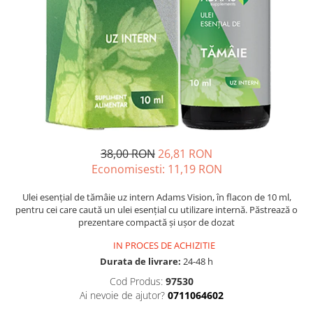
Multivitamine
Ingrijire par
Omega 3
Balsam masca si tratament
Par si unghii
Produse cu SPF Pentru Fata
Probiotice si prebiotice
Repelenti insecte
Prostata
Sanatate urinara
Sistemul respirator
Slabire si control greutate
38,00 RON
26,81 RON
Economisesti:
11,19
RON
Somn stres si anxietate
Supliment Calciu
Ulei esențial de tămâie uz intern Adams Vision, în flacon de 10 ml,
pentru cei care caută un ulei esențial cu utilizare internă. Păstrează o
Supliment Complexe
prezentare compactă și ușor de dozat
Supliment Fier
IN PROCES DE ACHIZITIE
Supliment Magneziu
Durata de livrare:
24-48 h
Cod Produs:
97530
Supliment Vitamina B
Ai nevoie de ajutor?
0711064602
Supliment Vitamina C