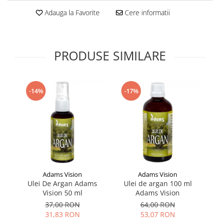
Supliment Vitamina D3
Adauga la Favorite
Cere informatii
Supliment Vitamina E
Supliment Zinc
PRODUSE SIMILARE
Tincturi si Gemoderivate
Tuse gat si respiratie
Vitamine si minerale
-14%
-17%
Adams Vision
Adams Vision
Ulei De Argan Adams
Ulei de argan 100 ml
Vision 50 ml
Adams Vision
37,00 RON
64,00 RON
31,83 RON
53,07 RON