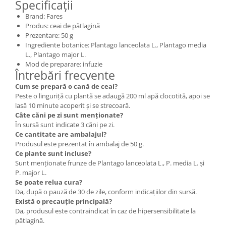
Specificații
Brand: Fares
Produs: ceai de pătlagină
Prezentare: 50 g
Ingrediente botanice: Plantago lanceolata L., Plantago media
L., Plantago major L.
Mod de preparare: infuzie
Întrebări frecvente
Cum se prepară o cană de ceai?
Peste o linguriță cu plantă se adaugă 200 ml apă clocotită, apoi se
lasă 10 minute acoperit și se strecoară.
Câte căni pe zi sunt menționate?
În sursă sunt indicate 3 căni pe zi.
Ce cantitate are ambalajul?
Produsul este prezentat în ambalaj de 50 g.
Ce plante sunt incluse?
Sunt menționate frunze de Plantago lanceolata L., P. media L. și
P. major L.
Se poate relua cura?
Da, după o pauză de 30 de zile, conform indicațiilor din sursă.
Există o precauție principală?
Da, produsul este contraindicat în caz de hipersensibilitate la
pătlagină.