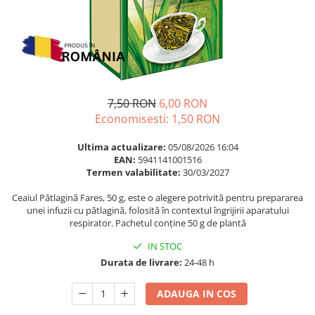
Multivitamine
Ingrijire par
Omega 3
Balsam masca si tratament
Par si unghii
Produse cu SPF Pentru Fata
Probiotice si prebiotice
Repelenti insecte
Prostata
7,50 RON
6,00 RON
Sanatate urinara
Economisesti:
1,50
RON
Sistemul respirator
Ultima actualizare:
05/08/2026 16:04
Slabire si control greutate
EAN:
5941141001516
Termen valabilitate:
30/03/2027
Somn stres si anxietate
Supliment Calciu
Ceaiul Pătlagină Fares, 50 g, este o alegere potrivită pentru prepararea
unei infuzii cu pătlagină, folosită în contextul îngrijirii aparatului
Supliment Complexe
respirator. Pachetul conține 50 g de plantă
Supliment Fier
IN STOC
Supliment Magneziu
Durata de livrare:
24-48 h
Supliment Vitamina B
ADAUGA IN COS
Supliment Vitamina C