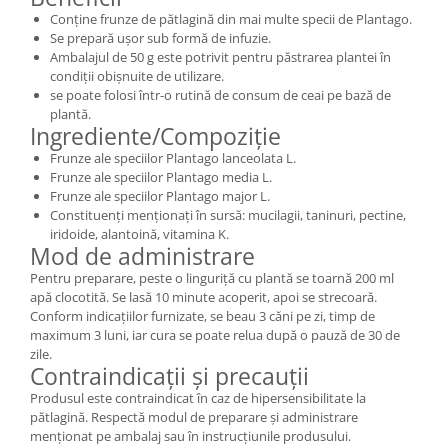
Conține frunze de pătlagină din mai multe specii de Plantago.
Se prepară ușor sub formă de infuzie.
Ambalajul de 50 g este potrivit pentru păstrarea plantei în
condiții obișnuite de utilizare.
se poate folosi într-o rutină de consum de ceai pe bază de
plantă.
Ingrediente/Compoziție
Frunze ale speciilor Plantago lanceolata L.
Frunze ale speciilor Plantago media L.
Frunze ale speciilor Plantago major L.
Constituenți menționați în sursă: mucilagii, taninuri, pectine,
iridoide, alantoină, vitamina K.
Mod de administrare
Pentru preparare, peste o linguriță cu plantă se toarnă 200 ml
apă clocotită. Se lasă 10 minute acoperit, apoi se strecoară.
Conform indicațiilor furnizate, se beau 3 căni pe zi, timp de
maximum 3 luni, iar cura se poate relua după o pauză de 30 de
zile.
Contraindicații și precauții
Produsul este contraindicat în caz de hipersensibilitate la
pătlagină. Respectă modul de preparare și administrare
menționat pe ambalaj sau în instrucțiunile produsului.