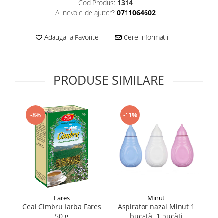
Cod Produs:
1314
Supliment Vitamina D3
Ai nevoie de ajutor?
0711064602
Supliment Vitamina E
Adauga la Favorite
Cere informatii
Supliment Zinc
Tincturi si Gemoderivate
Tuse gat si respiratie
PRODUSE SIMILARE
Vitamine si minerale
-8%
-11%
Fares
Minut
Ceai Cimbru Iarba Fares
Aspirator nazal Minut 1
Im
50 g
bucată, 1 bucăți