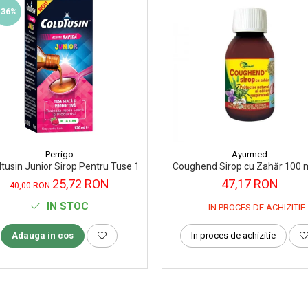
-36%
Perrigo
Ayurmed
tusin Junior Sirop Pentru Tuse 120 ml Perrigo
Coughend Sirop cu Zahăr 100 
25,72 RON
47,17 RON
40,00 RON
IN STOC
IN PROCES DE ACHIZITIE
Adauga in cos
In proces de achizitie