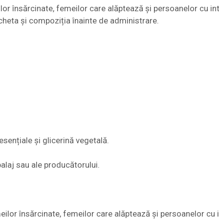
lor însărcinate, femeilor care alăptează și persoanelor cu int
icheta și compoziția înainte de administrare.
esențiale și glicerină vegetală.
alaj sau ale producătorului.
lor însărcinate, femeilor care alăptează și persoanelor cu in