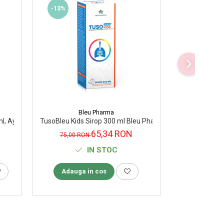
-13%
-8%
Bleu Pharma
D
ml, Ayurmed
TusoBleu Kids Sirop 300 ml Bleu Pharma
BiSeptol siro
65,34 RON
75,00 RON
46,50 R
IN STOC
Adauga in cos
Adauga