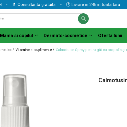
 💊 Consultanta gratuita • 🕐 Livrare in 24h in toata tara
Mama si copilul
Dermato-cosmetice
Oferta lunii
Calmotusin Spray pentru gât cu propolis și
smetice /
Vitamine si suplimente /
Calmotusin