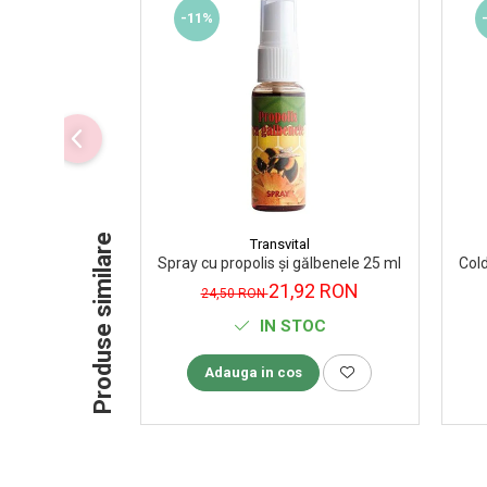
-11%
Supliment Vitamina D3
Supliment Vitamina E
Supliment Zinc
Tincturi si Gemoderivate
Tuse gat si respiratie
Vitamine si minerale
Produse similare
Transvital
Spray cu propolis și gălbenele 25 ml Transvital
Cold
21,92 RON
24,50 RON
IN STOC
Adauga in cos