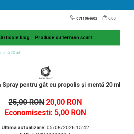
0711064602
0,00
Articole blog
Produse cu termen scurt
 mentă 20 ml
 Spray pentru gât cu propolis și mentă 20 ml
25,00 RON
20,00 RON
Economisesti:
5,00
RON
Ultima actualizare:
05/08/2026 15:42