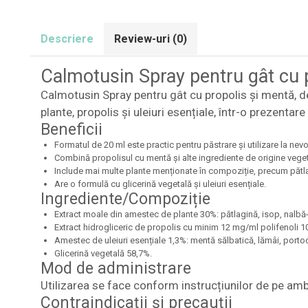
Descriere
Review-uri
(0)
Calmotusin Spray pentru gât cu 
Calmotusin Spray pentru gât cu propolis și mentă, de 
plante, propolis și uleiuri esențiale, într-o prezentare
Beneficii
Formatul de 20 ml este practic pentru păstrare și utilizare la nevo
Combină propolisul cu mentă și alte ingrediente de origine veget
Include mai multe plante menționate în compoziție, precum pătla
Are o formulă cu glicerină vegetală și uleiuri esențiale.
Ingrediente/Compoziție
Extract moale din amestec de plante 30%: pătlagină, isop, nalbă-
Extract hidrogliceric de propolis cu minim 12 mg/ml polifenoli 1
Amestec de uleiuri esențiale 1,3%: mentă sălbatică, lămâi, portoc
Glicerină vegetală 58,7%.
Mod de administrare
Utilizarea se face conform instrucțiunilor de pe am
Contraindicații și precauții