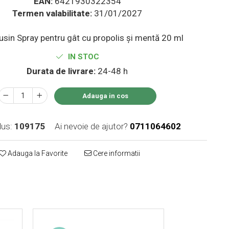
EAN:
6421930322354
Termen valabilitate:
31/01/2027
sin Spray pentru gât cu propolis și mentă 20 ml
IN STOC
Durata de livrare:
24-48 h
Adauga in cos
us:
109175
Ai nevoie de ajutor?
0711064602
Adauga la Favorite
Cere informatii