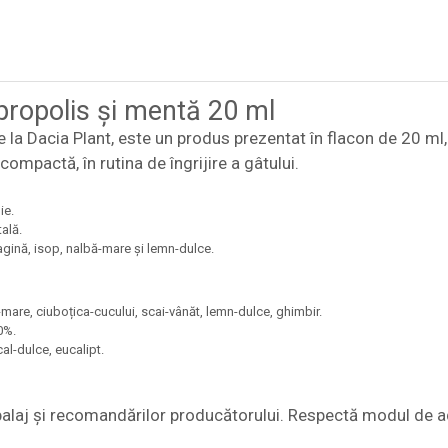
propolis și mentă 20 ml
la Dacia Plant, este un produs prezentat în flacon de 20 ml, 
 compactă, în rutina de îngrijire a gâtului.
ie.
ală.
gină, isop, nalbă-mare și lemn-dulce.
mare, ciuboțica-cucului, scai-vânăt, lemn-dulce, ghimbir.
0%.
al-dulce, eucalipt.
balaj și recomandărilor producătorului. Respectă modul de ad