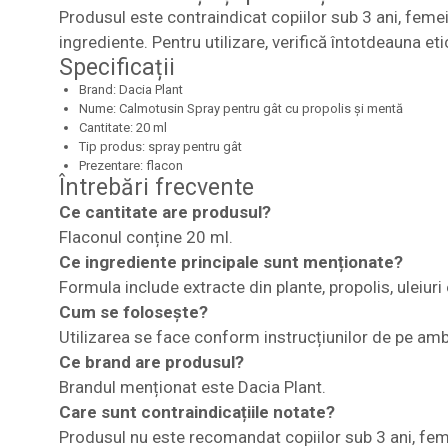
Produsul este contraindicat copiilor sub 3 ani, femei
ingrediente. Pentru utilizare, verifică întotdeauna et
Specificații
Brand: Dacia Plant
Nume: Calmotusin Spray pentru gât cu propolis și mentă
Cantitate: 20 ml
Tip produs: spray pentru gât
Prezentare: flacon
Întrebări frecvente
Ce cantitate are produsul?
Flaconul conține 20 ml.
Ce ingrediente principale sunt menționate?
Formula include extracte din plante, propolis, uleiuri 
Cum se folosește?
Utilizarea se face conform instrucțiunilor de pe amb
Ce brand are produsul?
Brandul menționat este Dacia Plant.
Care sunt contraindicațiile notate?
Produsul nu este recomandat copiilor sub 3 ani, femei