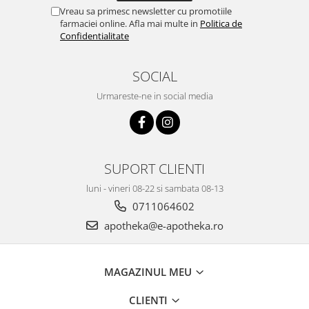
Vreau sa primesc newsletter cu promotiile
farmaciei online. Afla mai multe in
Politica de
Confidentialitate
SOCIAL
Urmareste-ne in social media
SUPORT CLIENTI
luni - vineri 08-22 si sambata 08-13
0711064602
apotheka@e-apotheka.ro
MAGAZINUL MEU
CLIENTI