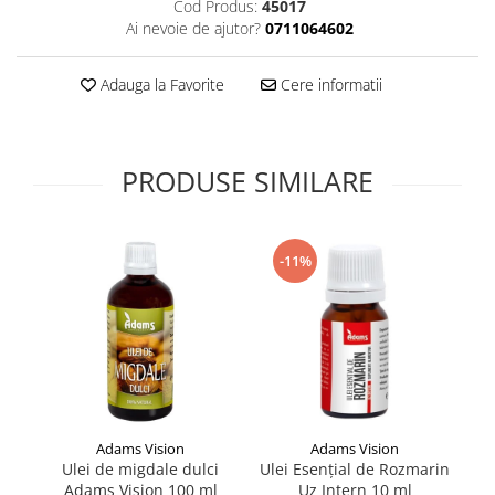
Cod Produs:
45017
Supliment Vitamina D3
Ai nevoie de ajutor?
0711064602
Supliment Vitamina E
Adauga la Favorite
Cere informatii
Supliment Zinc
Tincturi si Gemoderivate
Tuse gat si respiratie
PRODUSE SIMILARE
Vitamine si minerale
-11%
Adams Vision
Adams Vision
Ulei de migdale dulci
Ulei Esențial de Rozmarin
Ul
Adams Vision 100 ml
Uz Intern 10 ml
r