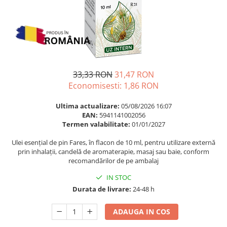
Multivitamine
Ingrijire par
Omega 3
Balsam masca si tratament
Par si unghii
Produse cu SPF Pentru Fata
Probiotice si prebiotice
Repelenti insecte
Prostata
33,33 RON
31,47 RON
Sanatate urinara
Economisesti:
1,86
RON
Sistemul respirator
Ultima actualizare:
05/08/2026 16:07
Slabire si control greutate
EAN:
5941141002056
Termen valabilitate:
01/01/2027
Somn stres si anxietate
Supliment Calciu
Ulei esențial de pin Fares, în flacon de 10 ml, pentru utilizare externă
prin inhalații, candelă de aromaterapie, masaj sau baie, conform
Supliment Complexe
recomandărilor de pe ambalaj
Supliment Fier
IN STOC
Supliment Magneziu
Durata de livrare:
24-48 h
Supliment Vitamina B
ADAUGA IN COS
Supliment Vitamina C