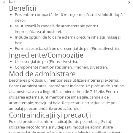
baie.
Beneficii
Prezentare compactă de 10 ml, ușor de păstrat și folosit după
nevoi.
se utilizează în candelă de aromaterapie pentru
împrospătarea atmosferei.
Include opțiuni de folosire externă precum inhalații, masaj și
baie.
Formula este bazată pe ulei esențial de pin (Pinus silvestris).
Ingrediente/Compoziție
Ulei esențial de pin (Pinus silvestris).
Componente menționate: pinen, limonen, silvestren.
Mod de administrare
Descrierea produsului menționează utilizare internă și externă.
Pentru administrarea internă sunt indicate 3-5 picături de 3 ori pe
zi, amestecate cu o linguriță cu miere, timp de 7-14 zile. Pentru
utilizarea externă sunt menționate inhalațiile, candelă de
aromaterapie, masajul și baia. Respectați instrucțiunile de pe
ambalaj și recomandările producătorului.
Contraindicații și precauții
Folosiți produsul conform indicațiilor de pe ambalaj. Evitați
utilizarea neconformă și nu depășiți modul de administrare
recomandat de producător. Înainte de folosire, verificați eticheta