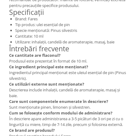
pentru precauțiile specifice produsului.
Specificații
Brand: Fares
Tip produs: ulei esențial de pin
Specie menționată: Pinus silvestris
Cantitate: 10 ml
Utilizare: inhalații, candelă de aromaterapie, masaj, baie
Întrebări frecvente
Ce cantitate are flaconul?
Produsul este prezentat în format de 10 ml.
Ce ingredient principal este menționat?
Ingredientul principal menționat este uleiul esențial de pin (Pinus
silvestris).
Ce utilizări externe sunt menționate?
Descrierea include inhalații, candelă de aromaterapie, masaj și
baie.
Care sunt componentele enumerate în descriere?
Sunt menționate pinen, limonen și silvestren.
Cum se folosește conform modului de administrare?
În descriere apare administrarea a 3-5 picături de 3 ori pe zi cu o
linguriță cu miere, timp de 7-14 zile, precum și folosirea externă.
Ce brand are produsul?
Produsul aparține brandului Fares.