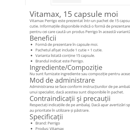
Vitamax, 15 capsule moi
Vitamax Perrigo este prezentat într-un pachet de 15 capsule
cutie. Informațiile disponibile indică o formă de prezentare 
pentru cei care caută un produs Perrigo în această variant
Beneficii
Formă de prezentare în capsule moi.
Pachetul afișat include 1 cutie + 1 cutie.
Varianta listată conține 15 capsule.
Brandul indicat este Perrigo.
Ingrediente/Compoziție
Nu sunt furnizate ingrediente sau compoziție pentru aceas
Mod de administrare
Administrarea se face conform instrucțiunilor de pe amba
unui specialist, dacă acestea sunt disponibile în pachet.
Contraindicații și precauții
Respectați indicațiile de pe ambalaj. Dacă apar avertizări s
au prioritate în utilizare și păstrare.
Specificații
Brand: Perrigo
Produs: Vitamax