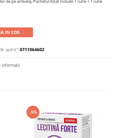
 de pe ambalaj. Pachetul listat include 1 cutie + 1 cutie
A IN COS
de ajutor?
0711064602
informatii
-5%