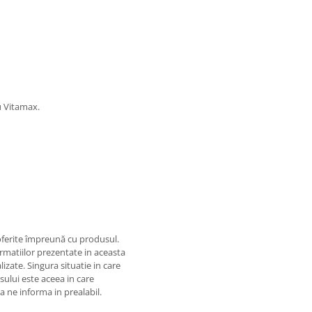
ru Vitamax.
oferite împreună cu produsul.
matiilor prezentate in aceasta
izate. Singura situatie in care
usului este aceea in care
 a ne informa in prealabil.