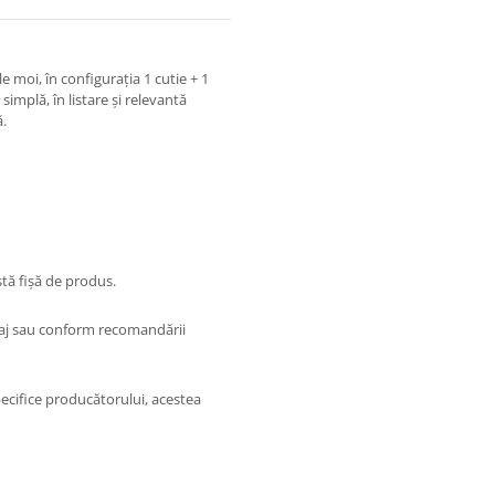
 moi, în configurația 1 cutie + 1
simplă, în listare și relevantă
ă.
tă fișă de produs.
laj sau conform recomandării
pecifice producătorului, acestea