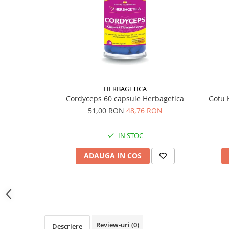
Supliment Vitamina D3
Supliment Vitamina E
Supliment Zinc
Tincturi si Gemoderivate
Tuse gat si respiratie
Vitamine si minerale
HERBAGETICA
Cordyceps 60 capsule Herbagetica
Gotu 
51,00 RON
48,76 RON
IN STOC
ADAUGA IN COS
Review-uri
(0)
Descriere