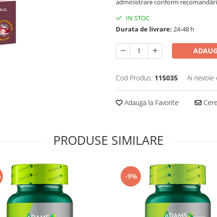
administrare conform recomandărilor
IN STOC
Durata de livrare:
24-48 h
ADAUG
Cod Produs:
115035
Ai nevoie 
Adauga la Favorite
Cere 
PRODUSE SIMILARE
%
-9%