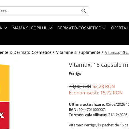
A
MAMA SI COPILUL
DERMATO-COSMETICE
OFERTA L
ente & Dermato-Cosmetice /
Vitamine si suplimente /
Vitamax, 15 c
Vitamax, 15 capsule m
Perrigo
78,00 RON
62,28 RON
Economisesti:
15,72
RON
Ultima actualizare:
05/08/2026 1
EAN:
5944701600907
Termen valabilitate:
31/12/2026
Vitamax Perrigo, în pachet de 15 c