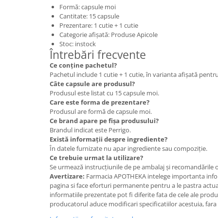
Formă: capsule moi
Cantitate: 15 capsule
Prezentare: 1 cutie + 1 cutie
Categorie afișată: Produse Apicole
Stoc: instock
Întrebări frecvente
Ce conține pachetul?
Pachetul include 1 cutie + 1 cutie, în varianta afișată pent
Câte capsule are produsul?
Produsul este listat cu 15 capsule moi.
Care este forma de prezentare?
Produsul are formă de capsule moi.
Ce brand apare pe fișa produsului?
Brandul indicat este Perrigo.
Există informații despre ingrediente?
În datele furnizate nu apar ingrediente sau compoziție.
Ce trebuie urmat la utilizare?
Se urmează instrucțiunile de pe ambalaj și recomandările 
Avertizare:
Farmacia APOTHEKA intelege importanta infor
pagina si face eforturi permanente pentru a le pastra actual
informatiile prezentate pot fi diferite fata de cele ale prod
producatorul aduce modificari specificatiilor acestuia, fara