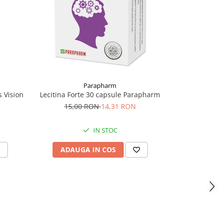
-17%
Parapharm
 Vision
Lecitina Forte 30 capsule Parapharm
Vitamax X 1
15,00 RON
14,31 RON
47,
IN STOC
IN 
ADAUGA IN COS
IN PROCE