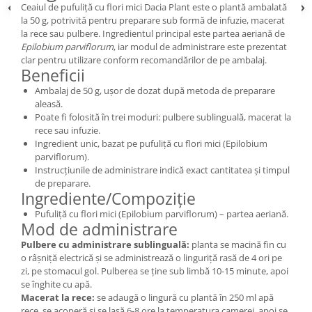
Ceaiul de pufuliță cu flori mici Dacia Plant este o plantă ambalată
la 50 g, potrivită pentru preparare sub formă de infuzie, macerat
la rece sau pulbere. Ingredientul principal este partea aeriană de
Epilobium parviflorum
, iar modul de administrare este prezentat
clar pentru utilizare conform recomandărilor de pe ambalaj.
Beneficii
Ambalaj de 50 g, ușor de dozat după metoda de preparare
aleasă.
Poate fi folosită în trei moduri: pulbere sublinguală, macerat la
rece sau infuzie.
Ingredient unic, bazat pe pufuliță cu flori mici (Epilobium
parviflorum).
Instrucțiunile de administrare indică exact cantitatea și timpul
de preparare.
Ingrediente/Compoziție
Pufuliță cu flori mici (Epilobium parviflorum) – partea aeriană.
Mod de administrare
Pulbere cu administrare sublinguală:
planta se macină fin cu
o râșniță electrică și se administrează o linguriță rasă de 4 ori pe
zi, pe stomacul gol. Pulberea se ține sub limbă 10-15 minute, apoi
se înghite cu apă.
Macerat la rece:
se adaugă o lingură cu plantă în 250 ml apă
rece, se acoperă și se lasă 6-8 ore la temperatura camerei, apoi se