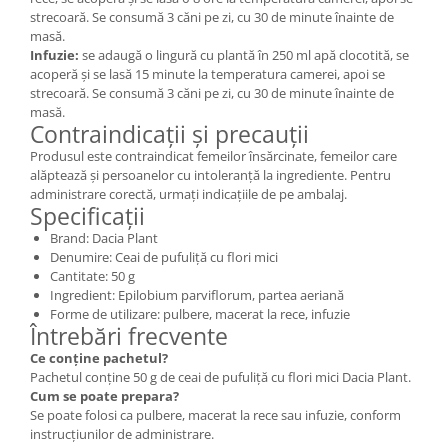
strecoară. Se consumă 3 căni pe zi, cu 30 de minute înainte de
masă.
Infuzie:
se adaugă o lingură cu plantă în 250 ml apă clocotită, se
acoperă și se lasă 15 minute la temperatura camerei, apoi se
strecoară. Se consumă 3 căni pe zi, cu 30 de minute înainte de
masă.
Contraindicații și precauții
Produsul este contraindicat femeilor însărcinate, femeilor care
alăptează și persoanelor cu intoleranță la ingrediente. Pentru
administrare corectă, urmați indicațiile de pe ambalaj.
Specificații
Brand: Dacia Plant
Denumire: Ceai de pufuliță cu flori mici
Cantitate: 50 g
Ingredient: Epilobium parviflorum, partea aeriană
Forme de utilizare: pulbere, macerat la rece, infuzie
Întrebări frecvente
Ce conține pachetul?
Pachetul conține 50 g de ceai de pufuliță cu flori mici Dacia Plant.
Cum se poate prepara?
Se poate folosi ca pulbere, macerat la rece sau infuzie, conform
instrucțiunilor de administrare.