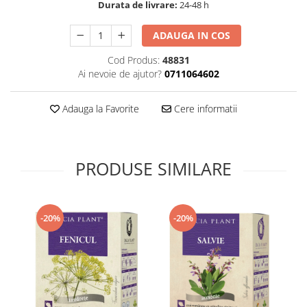
Durata de livrare:
24-48 h
Supliment Vitamina D3
Supliment Vitamina E
ADAUGA IN COS
Supliment Zinc
Cod Produs:
48831
Ai nevoie de ajutor?
0711064602
Tincturi si Gemoderivate
Tuse gat si respiratie
Adauga la Favorite
Cere informatii
Vitamine si minerale
PRODUSE SIMILARE
-20%
-20%