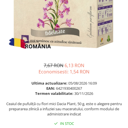
Multivitamine
Ingrijire par
Omega 3
Balsam masca si tratament
Par si unghii
Produse cu SPF Pentru Fata
Probiotice si prebiotice
Repelenti insecte
Prostata
Sanatate urinara
Sistemul respirator
Slabire si control greutate
7,67 RON
6,13 RON
Somn stres si anxietate
Economisesti:
1,54
RON
Supliment Calciu
Ultima actualizare:
05/08/2026 16:09
EAN:
6421930400267
Supliment Complexe
Termen valabilitate:
30/11/2026
Supliment Fier
Ceaiul de pufuliță cu flori mici Dacia Plant, 50 g, este o alegere pentru
Supliment Magneziu
prepararea zilnică a infuziei sau maceratului, conform modului de
administrare indicat
Supliment Vitamina B
IN STOC
Supliment Vitamina C