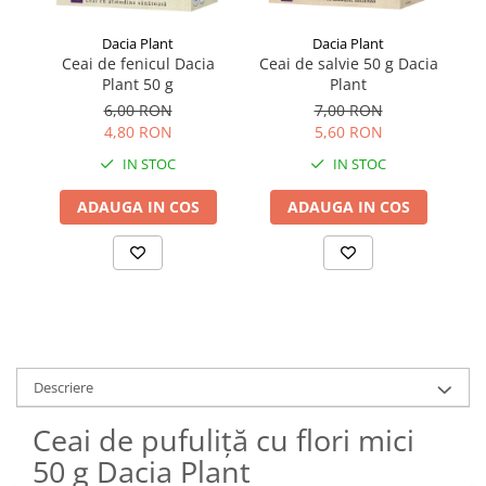
Dacia Plant
Dacia Plant
Ceai de fenicul Dacia
Ceai de salvie 50 g Dacia
C
Plant 50 g
Plant
6,00 RON
7,00 RON
4,80 RON
5,60 RON
IN STOC
IN STOC
ADAUGA IN COS
ADAUGA IN COS
Descriere
Ceai de pufuliță cu flori mici
50 g Dacia Plant