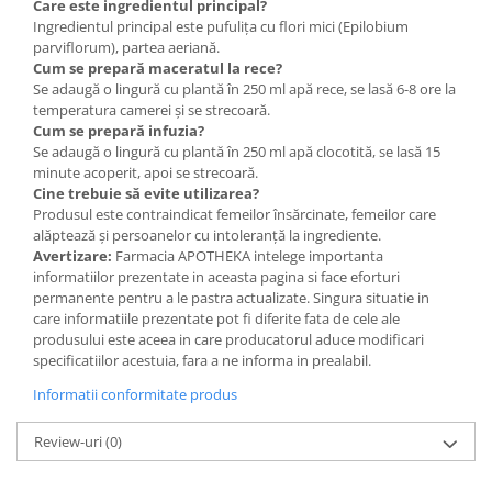
Care este ingredientul principal?
Ingredientul principal este pufulița cu flori mici (Epilobium
parviflorum), partea aeriană.
Cum se prepară maceratul la rece?
Se adaugă o lingură cu plantă în 250 ml apă rece, se lasă 6-8 ore la
temperatura camerei și se strecoară.
Cum se prepară infuzia?
Se adaugă o lingură cu plantă în 250 ml apă clocotită, se lasă 15
minute acoperit, apoi se strecoară.
Cine trebuie să evite utilizarea?
Produsul este contraindicat femeilor însărcinate, femeilor care
alăptează și persoanelor cu intoleranță la ingrediente.
Avertizare:
Farmacia APOTHEKA intelege importanta
informatiilor prezentate in aceasta pagina si face eforturi
permanente pentru a le pastra actualizate. Singura situatie in
care informatiile prezentate pot fi diferite fata de cele ale
produsului este aceea in care producatorul aduce modificari
specificatiilor acestuia, fara a ne informa in prealabil.
Informatii conformitate produs
Review-uri
(0)