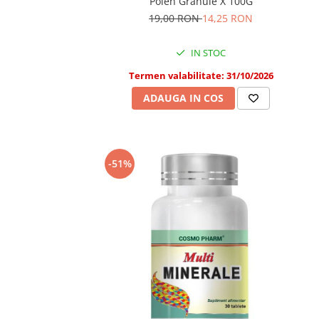
Polen Granule X 100G
19,00 RON
14,25 RON
IN STOC
Termen valabilitate: 31/10/2026
ADAUGA IN COS
-51%