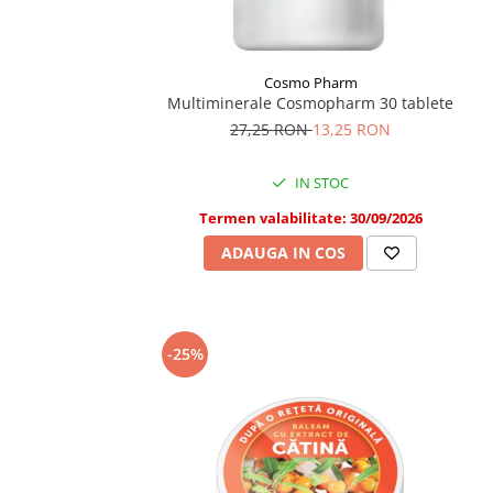
Cosmo Pharm
Multiminerale Cosmopharm 30 tablete
27,25 RON
13,25 RON
IN STOC
Termen valabilitate: 30/09/2026
ADAUGA IN COS
-25%