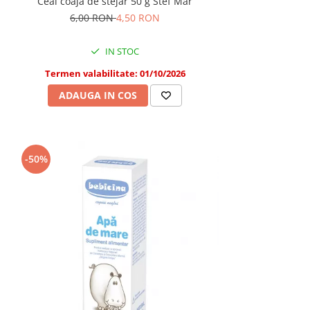
Ceai coajă de stejar 50 g Stef Mar
6,00 RON
4,50 RON
IN STOC
Termen valabilitate: 01/10/2026
ADAUGA IN COS
-50%