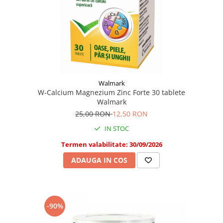
Walmark
W-Calcium Magnezium Zinc Forte 30 tablete
Walmark
25,00 RON
12,50 RON
IN STOC
Termen valabilitate: 30/09/2026
ADAUGA IN COS
-90%