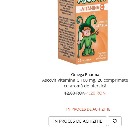
Supliment Vitamina D3
Supliment Vitamina E
Supliment Zinc
Tincturi si Gemoderivate
Tuse gat si respiratie
Vitamine si minerale
Omega Pharma
Ascovit Vitamina C 100 mg, 20 comprimate
cu aromă de piersică
12,00 RON
1,20 RON
IN PROCES DE ACHIZITIE
IN PROCES DE ACHIZITIE