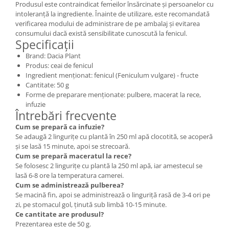
Produsul este contraindicat femeilor însărcinate și persoanelor cu
intoleranță la ingrediente. Înainte de utilizare, este recomandată
verificarea modului de administrare de pe ambalaj și evitarea
consumului dacă există sensibilitate cunoscută la fenicul.
Specificații
Brand: Dacia Plant
Produs: ceai de fenicul
Ingredient menționat: fenicul (Feniculum vulgare) - fructe
Cantitate: 50 g
Forme de preparare menționate: pulbere, macerat la rece,
infuzie
Întrebări frecvente
Cum se prepară ca infuzie?
Se adaugă 2 lingurițe cu plantă în 250 ml apă clocotită, se acoperă
și se lasă 15 minute, apoi se strecoară.
Cum se prepară maceratul la rece?
Se folosesc 2 lingurițe cu plantă la 250 ml apă, iar amestecul se
lasă 6-8 ore la temperatura camerei.
Cum se administrează pulberea?
Se macină fin, apoi se administrează o linguriță rasă de 3-4 ori pe
zi, pe stomacul gol, ținută sub limbă 10-15 minute.
Ce cantitate are produsul?
Prezentarea este de 50 g.