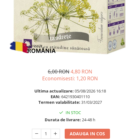
Multivitamine
Ingrijire par
Omega 3
Balsam masca si tratament
Par si unghii
Produse cu SPF Pentru Fata
Probiotice si prebiotice
Repelenti insecte
Prostata
Sanatate urinara
Sistemul respirator
Slabire si control greutate
6,00 RON
4,80 RON
Somn stres si anxietate
Economisesti:
1,20
RON
Supliment Calciu
Ultima actualizare:
05/08/2026 16:18
EAN:
6421930401110
Supliment Complexe
Termen valabilitate:
31/03/2027
Supliment Fier
IN STOC
Supliment Magneziu
Durata de livrare:
24-48 h
Supliment Vitamina B
ADAUGA IN COS
Supliment Vitamina C