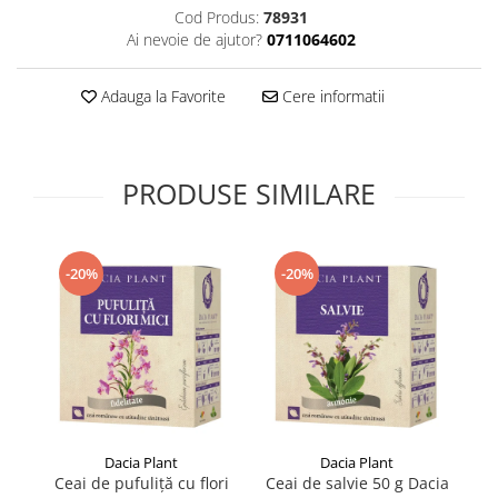
Cod Produs:
78931
Supliment Vitamina D3
Ai nevoie de ajutor?
0711064602
Supliment Vitamina E
Supliment Zinc
Adauga la Favorite
Cere informatii
Tincturi si Gemoderivate
Tuse gat si respiratie
PRODUSE SIMILARE
Vitamine si minerale
-20%
-20%
Dacia Plant
Dacia Plant
Ceai de pufuliță cu flori
Ceai de salvie 50 g Dacia
C