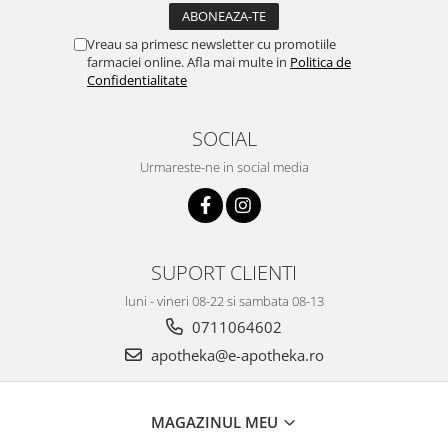
Vreau sa primesc newsletter cu promotiile
farmaciei online. Afla mai multe in
Politica de
Confidentialitate
SOCIAL
Urmareste-ne in social media
SUPORT CLIENTI
luni - vineri 08-22 si sambata 08-13
0711064602
apotheka@e-apotheka.ro
MAGAZINUL MEU