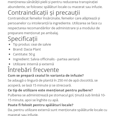
menținerea sănătății pielii și pentru reducerea transpirației
abundente, se folosesc spălături locale cu macerat sau infuzie.
Contraindicații și precauții
Contraindicat femeilor însărcinate, femeilor care alăptează și
persoanelor cu intoleranță la ingrediente. Utilizarea se face cu
respectarea recomandărilor de administrare și a modului de
preparare menționat pe ambalaj.
Specificații
Tip produs: ceai de salvie
Brand: Dacia Plant
Cantitate: 50 g
Ingredient: Salvia officinalis - partea aeriană
Utilizare: internă și externă
Întrebări frecvente
Cum se prepară ceaiul în varianta de infuzie?
Se adaugă o lingură de plantă în 250 ml de apă clocotită, se
acoperă, se lasă 15 minute și se strecoară.
Ce tip de utilizare este menționat pentru pulbere?
Pulberea se administrează pe stomacul gol, ținută sub limbă 10-
15 minute, apoi se înghite cu apă.
Poate fi folosit pentru spălături locale?
Da, pentru utilizare externă sunt menționate spălăturile locale cu
macerat sau infuzie.