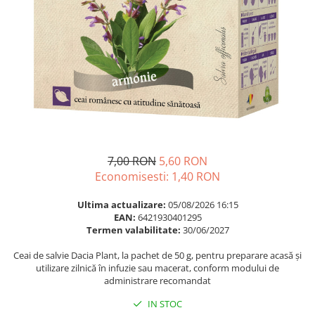
Multivitamine
Ingrijire par
Omega 3
Balsam masca si tratament
Par si unghii
Produse cu SPF Pentru Fata
Probiotice si prebiotice
Repelenti insecte
Prostata
Sanatate urinara
Sistemul respirator
Slabire si control greutate
7,00 RON
5,60 RON
Somn stres si anxietate
Economisesti:
1,40
RON
Supliment Calciu
Ultima actualizare:
05/08/2026 16:15
EAN:
6421930401295
Supliment Complexe
Termen valabilitate:
30/06/2027
Supliment Fier
Ceai de salvie Dacia Plant, la pachet de 50 g, pentru preparare acasă și
Supliment Magneziu
utilizare zilnică în infuzie sau macerat, conform modului de
administrare recomandat
Supliment Vitamina B
IN STOC
Supliment Vitamina C