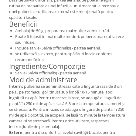
rutina de preparare a unei infuzii, a unui macerat la rece sau a
unei pulberi, iar utilizarea externă este menționată pentru
spălături locale.
Beneficii
Ambalaj de 50 g, prepararea mai multor administrări.
Poate fi folosit în mai multe moduri: pulbere, macerat la rece
sau infuzie.
Include salvie (Salvia officinalis) - partea aeriană.
se utilizează și extern, pentru spălături locale conform
recomandărilor.
Ingrediente/Compoziție
Salvie (Salvia officinalis) - partea aeriană.
Mod de administrare
Intern:
pulberea se administrează câte o linguriță rasă de 3 ori
pe zi, pe stomacul gol, ținută sub limbă 10-15 minute, apoi
înghițită cu apă. Pentru macerat la rece, se adaugă o lingură de
plantă în 250 ml de apă, se lasă 6-8 ore la temperatura camerei și
se strecoară. Pentru infuzie, se adaugă o lingură de plantă în 250
ml de apă clocotită, se acoperă, se lasă 15 minute la temperatura
camerei și se strecoară. Pentru orice utilizare, respectați
instrucțiunile de pe ambalaj.
Extern:
pentru disconfort la nivelul cavității bucale, pentru