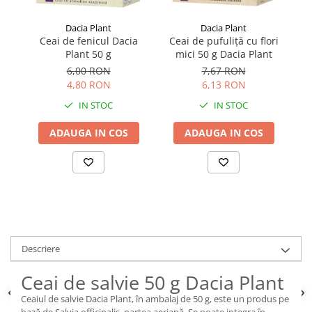
Dacia Plant
Dacia Plant
Ceai de fenicul Dacia
Ceai de pufuliță cu flori
C
Plant 50 g
mici 50 g Dacia Plant
6,00 RON
7,67 RON
4,80 RON
6,13 RON
IN STOC
IN STOC
ADAUGA IN COS
ADAUGA IN COS
Descriere
Ceai de salvie 50 g Dacia Plant
Ceaiul de salvie Dacia Plant, în ambalaj de 50 g, este un produs pe
bază de Salvia officinalis, partea aeriană. Se poate integra în