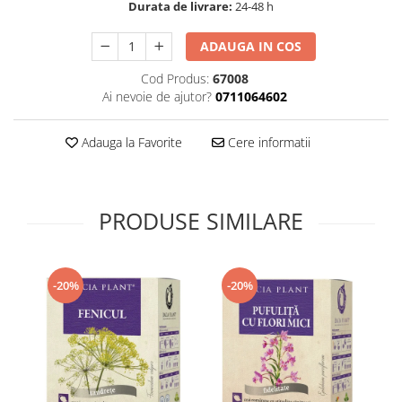
Durata de livrare:
24-48 h
Supliment Vitamina D3
Supliment Vitamina E
ADAUGA IN COS
Supliment Zinc
Cod Produs:
67008
Ai nevoie de ajutor?
0711064602
Tincturi si Gemoderivate
Tuse gat si respiratie
Adauga la Favorite
Cere informatii
Vitamine si minerale
PRODUSE SIMILARE
-20%
-20%