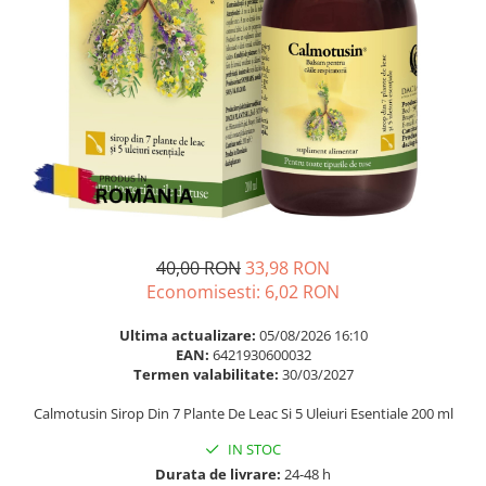
Multivitamine
Ingrijire par
Omega 3
Balsam masca si tratament
Par si unghii
Produse cu SPF Pentru Fata
Probiotice si prebiotice
Repelenti insecte
Prostata
Sanatate urinara
Sistemul respirator
Slabire si control greutate
40,00 RON
33,98 RON
Somn stres si anxietate
Economisesti:
6,02
RON
Supliment Calciu
Ultima actualizare:
05/08/2026 16:10
Supliment Complexe
EAN:
6421930600032
Supliment Fier
Termen valabilitate:
30/03/2027
Supliment Magneziu
Calmotusin Sirop Din 7 Plante De Leac Si 5 Uleiuri Esentiale 200 ml
Supliment Vitamina B
IN STOC
Supliment Vitamina C
Durata de livrare:
24-48 h