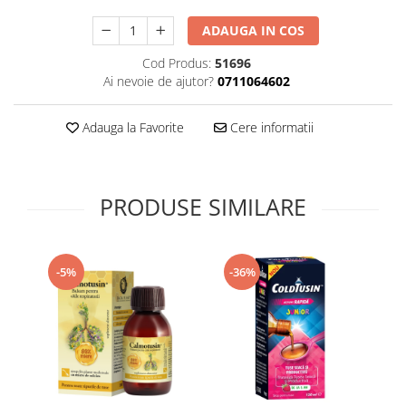
Supliment Vitamina D3
ADAUGA IN COS
Supliment Vitamina E
Cod Produs:
51696
Supliment Zinc
Ai nevoie de ajutor?
0711064602
Tincturi si Gemoderivate
Adauga la Favorite
Cere informatii
Tuse gat si respiratie
Vitamine si minerale
PRODUSE SIMILARE
-5%
-36%