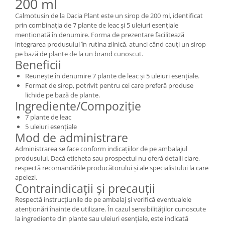
200 ml
Calmotusin de la Dacia Plant este un sirop de 200 ml, identificat
prin combinația de 7 plante de leac și 5 uleiuri esențiale
menționată în denumire. Forma de prezentare facilitează
integrarea produsului în rutina zilnică, atunci când cauți un sirop
pe bază de plante de la un brand cunoscut.
Beneficii
Reunește în denumire 7 plante de leac și 5 uleiuri esențiale.
Format de sirop, potrivit pentru cei care preferă produse
lichide pe bază de plante.
Ingrediente/Compoziție
7 plante de leac
5 uleiuri esențiale
Mod de administrare
Administrarea se face conform indicațiilor de pe ambalajul
produsului. Dacă eticheta sau prospectul nu oferă detalii clare,
respectă recomandările producătorului și ale specialistului la care
apelezi.
Contraindicații și precauții
Respectă instrucțiunile de pe ambalaj și verifică eventualele
atenționări înainte de utilizare. În cazul sensibilităților cunoscute
la ingrediente din plante sau uleiuri esențiale, este indicată