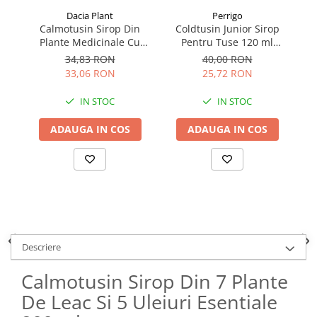
Dacia Plant
Perrigo
Calmotusin Sirop Din
Coldtusin Junior Sirop
Co
Plante Medicinale Cu
Pentru Tuse 120 ml
Miere De Salcâm 100 ml
Perrigo
34,83 RON
40,00 RON
33,06 RON
25,72 RON
IN STOC
IN STOC
ADAUGA IN COS
ADAUGA IN COS
Descriere
Calmotusin Sirop Din 7 Plante
De Leac Si 5 Uleiuri Esentiale