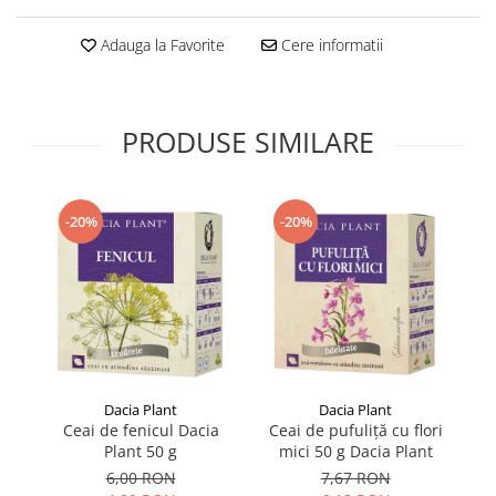
Supliment Vitamina D3
Adauga la Favorite
Cere informatii
Supliment Vitamina E
Supliment Zinc
Tincturi si Gemoderivate
PRODUSE SIMILARE
Tuse gat si respiratie
Vitamine si minerale
-20%
-20%
Dacia Plant
Dacia Plant
Ceai de fenicul Dacia
Ceai de pufuliță cu flori
Ce
Plant 50 g
mici 50 g Dacia Plant
6,00 RON
7,67 RON