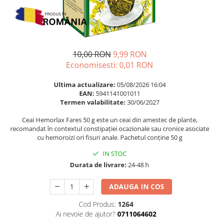
Multivitamine
Ingrijire par
Omega 3
Balsam masca si tratament
Par si unghii
Produse cu SPF Pentru Fata
Probiotice si prebiotice
Repelenti insecte
10,00 RON
9,99 RON
Prostata
Economisesti:
0,01
RON
Sanatate urinara
Ultima actualizare:
05/08/2026 16:04
Sistemul respirator
EAN:
5941141001011
Termen valabilitate:
30/06/2027
Slabire si control greutate
Ceai Hemorlax Fares 50 g este un ceai din amestec de plante,
Somn stres si anxietate
recomandat în contextul constipației ocazionale sau cronice asociate
Supliment Calciu
cu hemoroizi ori fisuri anale. Pachetul conține 50 g
Supliment Complexe
IN STOC
Durata de livrare:
24-48 h
Supliment Fier
Supliment Magneziu
ADAUGA IN COS
Supliment Vitamina B
Cod Produs:
1264
Supliment Vitamina C
Ai nevoie de ajutor?
0711064602