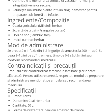
Contribuie la menținerea tonusului vascular normal și a
integrității venelor rectale.
Reunește mai multe plante într-un singur amestec pentru
preparare sub formă de infuzie.
Ingrediente/Compoziție
Coada șoricelului (Millefolii herba)
Scoarță de crușin (Frangulae cortex)
Flori de soc (Sambuci flos)
Urzică (Urticae herba)
Mod de administrare
Se prepară o infuzie din 1-2 lingurițe de amestec la 200 ml apă. Se
beau 3-4 căni pe zi, între mese, timp de 6-8 săptămâni sau
conform recomandării medicului.
Contraindicații și precauții
Produsul este contraindicat femeilor însărcinate și celor care
alăptează. Pentru utilizare corectă, respectați modul de preparare
și administrare menționat pe ambalaj sau recomandarea
medicului.
Specificații
Brand: Fares
Denumire: Ceai Hemorlax
Cantitate: 50 g
Formă de prezentare: ceai din amestec de plante