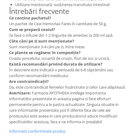
Utilizare menționată: susținerea tranzitului intestinal
Întrebări frecvente
Ce conține pachetul?
Un pachet de Ceai Hemorlax Fares în cantitate de 50 g.
Cum se prepară ceaiul?
Se face o infuzie din 1-2 lingurițe de amestec la 200 ml apă.
Câte căni pe zi sunt menționate?
Sunt menționate 3-4 căni pe zi, între mese.
Ce plante se regăsesc în compoziție?
Coada șoricelului, scoarță de crușin, flori de soc și urzică.
Există recomandări privind durata de utilizare?
În descriere este indicată o perioadă de 6-8 săptămâni sau
conform recomandării medicului.
Are contraindicații?
Da, este contraindicat femeilor însărcinate și celor care alăptează.
Avertizare:
Farmacia APOTHEKA intelege importanta
informatiilor prezentate in aceasta pagina si face eforturi
permanente pentru a le pastra actualizate. Singura situatie in
care informatiile prezentate pot fi diferite fata de cele ale
produsului este aceea in care producatorul aduce modificari
specificatiilor acestuia, fara a ne informa in prealabil.
Informatii conformitate produs