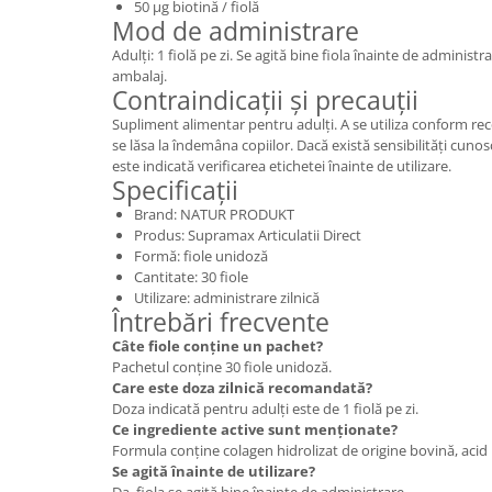
50 µg biotină / fiolă
Mod de administrare
Adulți: 1 fiolă pe zi. Se agită bine fiola înainte de administra
ambalaj.
Contraindicații și precauții
Supliment alimentar pentru adulți. A se utiliza conform r
se lăsa la îndemâna copiilor. Dacă există sensibilități cuno
este indicată verificarea etichetei înainte de utilizare.
Specificații
Brand: NATUR PRODUKT
Produs: Supramax Articulatii Direct
Formă: fiole unidoză
Cantitate: 30 fiole
Utilizare: administrare zilnică
Întrebări frecvente
Câte fiole conține un pachet?
Pachetul conține 30 fiole unidoză.
Care este doza zilnică recomandată?
Doza indicată pentru adulți este de 1 fiolă pe zi.
Ce ingrediente active sunt menționate?
Formula conține colagen hidrolizat de origine bovină, acid h
Se agită înainte de utilizare?
Da, fiola se agită bine înainte de administrare.