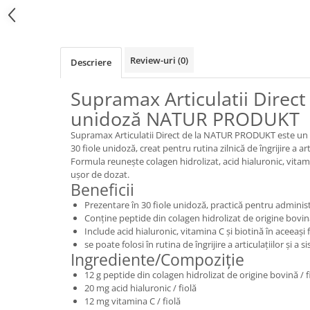
Review-uri
(0)
Descriere
Supramax Articulatii Direct 
unidoză NATUR PRODUKT
Supramax Articulatii Direct de la NATUR PRODUKT este un
30 fiole unidoză, creat pentru rutina zilnică de îngrijire a art
Formula reunește colagen hidrolizat, acid hialuronic, vitami
ușor de dozat.
Beneficii
Prezentare în 30 fiole unidoză, practică pentru administr
Conține peptide din colagen hidrolizat de origine bovin
Include acid hialuronic, vitamina C și biotină în aceeași
se poate folosi în rutina de îngrijire a articulațiilor și a 
Ingrediente/Compoziție
12 g peptide din colagen hidrolizat de origine bovină / f
20 mg acid hialuronic / fiolă
12 mg vitamina C / fiolă