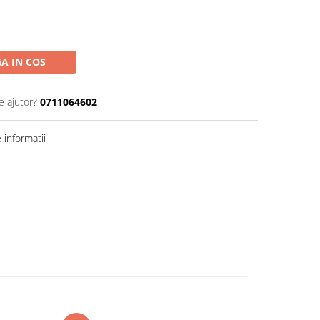
A IN COS
e ajutor?
0711064602
informatii