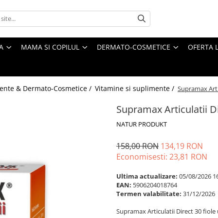
A
MAMA SI COPILUL
DERMATO-COSMETICE
OFERTA L
ente & Dermato-Cosmetice /
Vitamine si suplimente /
Supramax Arti
Supramax Articulatii 
NATUR PRODUKT
158,00 RON
134,19 RON
Economisesti:
23,81
RON
Ultima actualizare:
05/08/2026 1
EAN:
5906204018764
Termen valabilitate:
31/12/2026
Supramax Articulatii Direct 30 fi