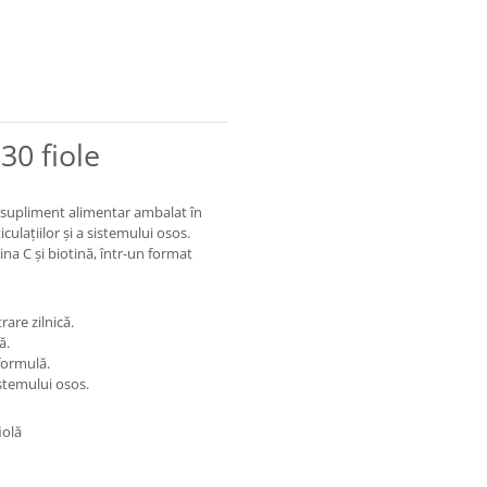
30 fiole
 supliment alimentar ambalat în
iculațiilor și a sistemului osos.
na C și biotină, într-un format
are zilnică.
ă.
 formulă.
sistemului osos.
iolă