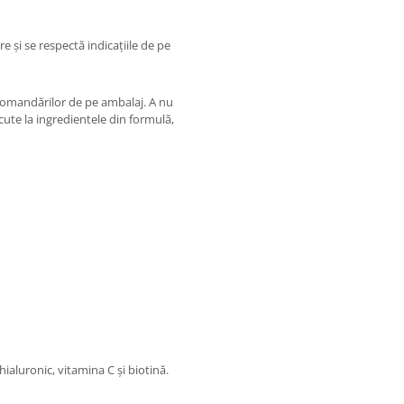
re și se respectă indicațiile de pe
ecomandărilor de pe ambalaj. A nu
scute la ingredientele din formulă,
ialuronic, vitamina C și biotină.