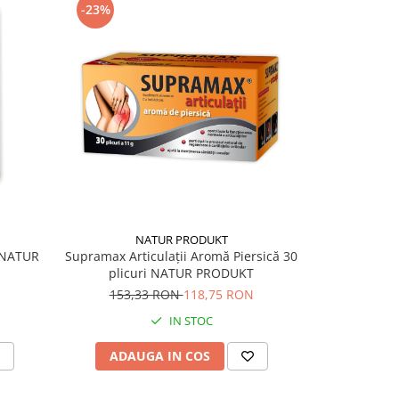
-23%
-4%
NATUR PRODUKT
, NATUR
Supramax Articulații Aromă Piersică 30
Cartilaj d
plicuri NATUR PRODUKT
cap
153,33 RON
118,75 RON
40,
IN STOC
ADAUGA IN COS
ADAU