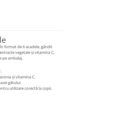
le
n format de 6 acadele, gândit
extracte vegetale și vitamina C,
e pe ambalaj.
.
aronia și vitamina C.
sei gâtului.
ru utilizare corectă la copii.