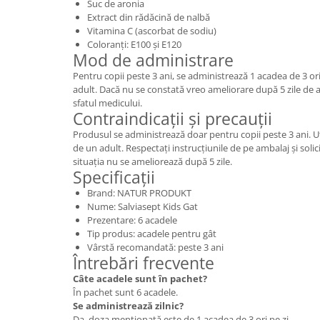
Suc de aronia
Extract din rădăcină de nalbă
Vitamina C (ascorbat de sodiu)
Coloranți: E100 și E120
Mod de administrare
Pentru copii peste 3 ani, se administrează 1 acadea de 3 or
adult. Dacă nu se constată vreo ameliorare după 5 zile de
sfatul medicului.
Contraindicații și precauții
Produsul se administrează doar pentru copii peste 3 ani. U
de un adult. Respectați instrucțiunile de pe ambalaj și solic
situația nu se ameliorează după 5 zile.
Specificații
Brand: NATUR PRODUKT
Nume: Salviasept Kids Gat
Prezentare: 6 acadele
Tip produs: acadele pentru gât
Vârstă recomandată: peste 3 ani
Întrebări frecvente
Câte acadele sunt în pachet?
În pachet sunt 6 acadele.
Se administrează zilnic?
Da, doza menționată este de 1 acadea de 3 ori pe zi.