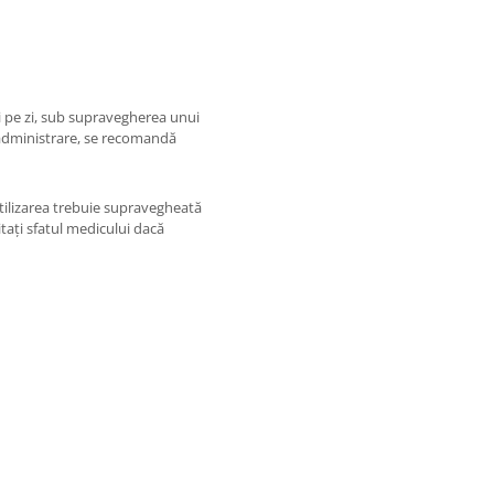
i pe zi, sub supravegherea unui
 administrare, se recomandă
tilizarea trebuie supravegheată
itați sfatul medicului dacă