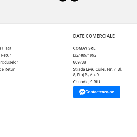
DATE COMERCIALE
 Plata
COMAY SRL
e Retur
J32/489/1992
Produselor
809738
de Retur
Strada Liviu Ciulei, Nr. 7, Bl.
8, Etaj P., Ap. 9
Cisnadie, SIBIU
Contacteaza-ne