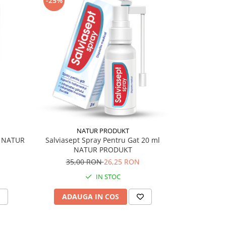
-25%
-15%
NATUR PRODUKT
N
Salviasept Spray Pentru Gat 20 ml
, NATUR
Supramax Ar
NATUR PRODUKT
unido
35,00 RON
26,25 RON
158,
IN STOC
ADAUGA IN COS
ADAU