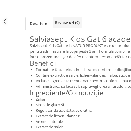
Review-uri
(0)
Descriere
Salviasept Kids Gat 6 acade
Salviasept Kids Gat de la NATUR PRODUKT este un produs î
pentru administrare la copii peste 3 ani. Formula combină 
într-o prezentare ușor de oferit conform recomandărilor d
Beneficii
Format de 6 acadele, administrarea conform indicațiilor
Conține extract de salvie, lichen-islandez, nalbă, suc de 
Include ingrediente menționate pentru confortul mucoa
Administrarea se face sub supravegherea unui adult, pent
Ingrediente/Compoziție
Zahăr
Sirop de glucoză
Regulator de aciditate: acid citric
Extract de lichen-islandez
Arome naturale
Extract de salvie