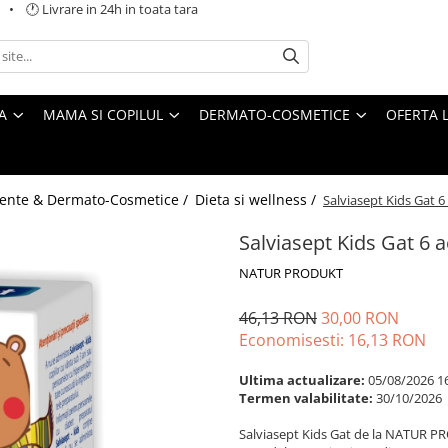
 🕐 Livrare in 24h in toata tara
A
MAMA SI COPILUL
DERMATO-COSMETICE
OFERTA L
ente & Dermato-Cosmetice /
Dieta si wellness /
Salviasept Kids Gat
Salviasept Kids Gat 
NATUR PRODUKT
46,13 RON
30,00 RON
Economisesti:
16,13
RON
Ultima actualizare:
05/08/2026 1
Termen valabilitate:
30/10/2026
Salviasept Kids Gat de la NATUR PR