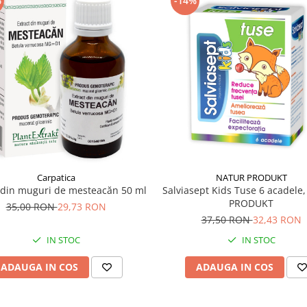
%
-14%
Carpatica
NATUR PRODUKT
 din muguri de mesteacăn 50 ml
Salviasept Kids Tuse 6 acadele
PRODUKT
35,00 RON
29,73 RON
37,50 RON
32,43 RON
IN STOC
IN STOC
ADAUGA IN COS
ADAUGA IN COS