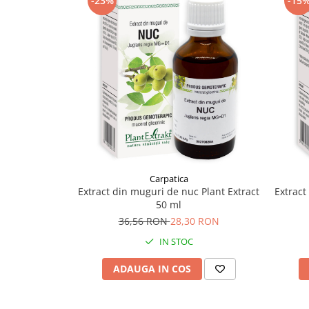
-23%
-15
Supliment Vitamina D3
Supliment Vitamina E
Supliment Zinc
Tincturi si Gemoderivate
Tuse gat si respiratie
Vitamine si minerale
Carpatica
Extract din muguri de nuc Plant Extract
Extract
50 ml
36,56 RON
28,30 RON
IN STOC
ADAUGA IN COS