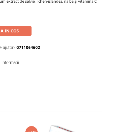
m extract de salvie, lichen-islandez, nalbă și vitamina C
A IN COS
e ajutor?
0711064602
informatii