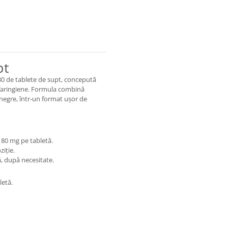
pt
30 de tablete de supt, concepută
și faringiene. Formula combină
negre, într-un format ușor de
 80 mg pe tabletă.
iție.
, după necesitate.
letă.