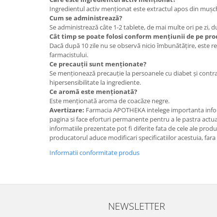
Ingredientul activ menționat este extractul apos din mușch
Cum se administrează?
Se administrează câte 1-2 tablete, de mai multe ori pe zi, d
Cât timp se poate folosi conform mențiunii de pe pro
Dacă după 10 zile nu se observă nicio îmbunătățire, este 
farmacistului.
Ce precauții sunt menționate?
Se menționează precauție la persoanele cu diabet și contra
hipersensibilitate la ingrediente.
Ce aromă este menționată?
Este menționată aroma de coacăze negre.
Avertizare:
Farmacia APOTHEKA intelege importanta infor
pagina si face eforturi permanente pentru a le pastra actual
informatiile prezentate pot fi diferite fata de cele ale prod
producatorul aduce modificari specificatiilor acestuia, fara
Informatii conformitate produs
NEWSLETTER