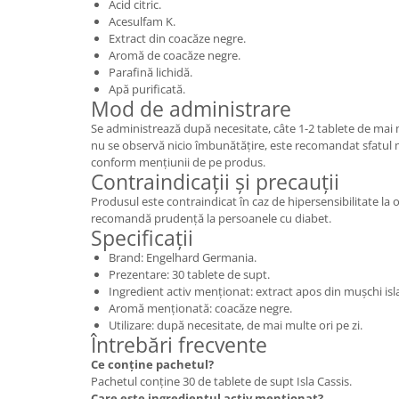
Acid citric.
Acesulfam K.
Extract din coacăze negre.
Aromă de coacăze negre.
Parafină lichidă.
Apă purificată.
Mod de administrare
Se administrează după necesitate, câte 1-2 tablete de mai m
nu se observă nicio îmbunătățire, este recomandat sfatul m
conform mențiunii de pe produs.
Contraindicații și precauții
Produsul este contraindicat în caz de hipersensibilitate la o
recomandă prudență la persoanele cu diabet.
Specificații
Brand: Engelhard Germania.
Prezentare: 30 tablete de supt.
Ingredient activ menționat: extract apos din mușchi isl
Aromă menționată: coacăze negre.
Utilizare: după necesitate, de mai multe ori pe zi.
Întrebări frecvente
Ce conține pachetul?
Pachetul conține 30 de tablete de supt Isla Cassis.
Care este ingredientul activ menționat?