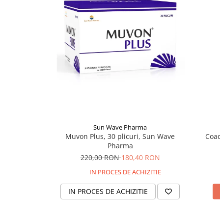
Supliment Vitamina D3
Supliment Vitamina E
Supliment Zinc
Tincturi si Gemoderivate
Tuse gat si respiratie
Vitamine si minerale
Sun Wave Pharma
Muvon Plus, 30 plicuri, Sun Wave
Coad
Pharma
220,00 RON
180,40 RON
IN PROCES DE ACHIZITIE
IN PROCES DE ACHIZITIE