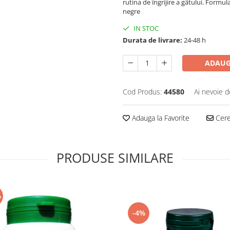
rutina de îngrijire a gâtului. Formu
negre
IN STOC
Durata de livrare:
24-48 h
ADAUG
Cod Produs:
44580
Ai nevoie d
Adauga la Favorite
Cere 
PRODUSE SIMILARE
%
-4%