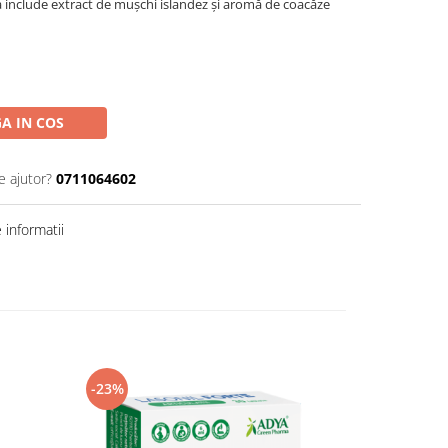
la include extract de mușchi islandez și aromă de coacăze
A IN COS
e ajutor?
0711064602
informatii
-23%