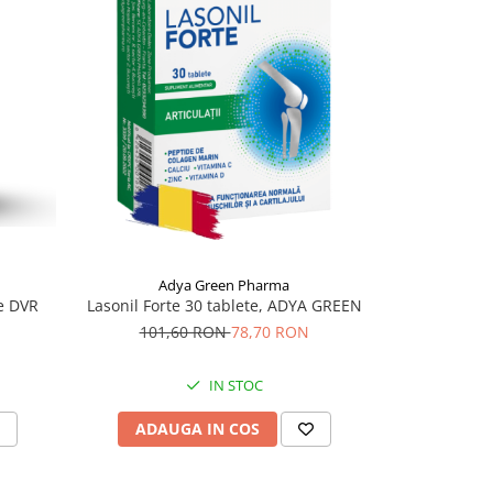
-27%
Adya Green Pharma
e DVR
Lasonil Forte 30 tablete, ADYA GREEN
Kollagen 11
fl
101,60 RON
78,70 RON
235,
IN STOC
ADAUGA IN COS
ADAU