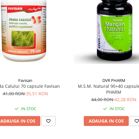
Favisan
DVR PHARM
a Calului 70 capsule Favisan
M.S.M. Natural 90+40 capsul
PHARM
41,00 RON
35,51 RON
44,00 RON
42,28 RON
IN STOC
IN STOC
ADAUGA IN COS
ADAUGA IN COS