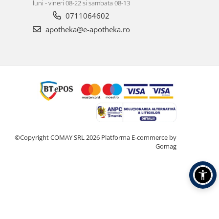
luni - vineri 08-22 si sambata 08-13
0711064602
apotheka@e-apotheka.ro
©Copyright COMAY SRL 2026
Platforma E-commerce by
Gomag