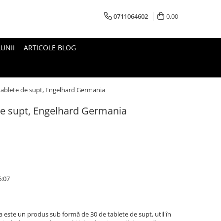
0711064602
0,00
UNII
ARTICOLE BLOG
 tablete de supt, Engelhard Germania
 de supt, Engelhard Germania
6:07
a este un produs sub formă de 30 de tablete de supt, util în