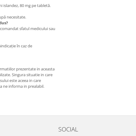
i islandez, 80 mg pe tabletă.
upă necesitate.
dus?
recomandat sfatul medicului sau
indicație în caz de
matiilor prezentate in aceasta
izate. Singura situatie in care
usului este aceea in care
 a ne informa in prealabil.
SOCIAL