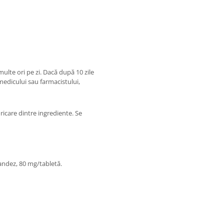
ulte ori pe zi. Dacă după 10 zile
edicului sau farmacistului,
ricare dintre ingrediente. Se
andez, 80 mg/tabletă.