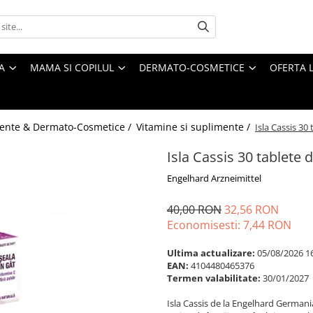
A
MAMA SI COPILUL
DERMATO-COSMETICE
OFERTA L
ente & Dermato-Cosmetice /
Vitamine si suplimente /
Isla Cassis 30
Isla Cassis 30 tablete
Engelhard Arzneimittel
40,00 RON
32,56 RON
Economisesti:
7,44
RON
Ultima actualizare:
05/08/2026 1
EAN:
4104480465376
Termen valabilitate:
30/01/2027
Isla Cassis de la Engelhard Germani