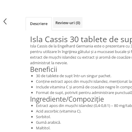
Review-uri
(0)
Descriere
Isla Cassis 30 tablete de su
Isla Cassis de la Engelhard Germania este o prezentare cu 
pentru utilizare în îngrijirea gâtului și a mucoasei bucale 
extract de mușchi islandez cu extract și aromă de coacăze 
administrat la nevoie.
Beneficii
30 de tablete de supt într-un singur pachet.
Conține extract apos din mușchi islandez, menționat la
Include vitamina C și aromă de coacăze negre în compoz
Format de supt, potrivit pentru administrare punctuală
Ingrediente/Compoziție
Extract apos din mușchi islandez (0,4-0,8:1) – 80 mg/tab
Acid ascorbic (vitamina C).
Sorbitol.
Gumă arabică.
Maltitol.