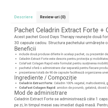
Descriere
Review-uri
(0)
Pachet Celadrin Extract Forte +
Acest pachet Good Days Therapy reunește două formul
30 capsule cadou. Structura pachetului urmărește o 
Beneficii
include două produse diferite în același pachet, cu prezentări d
Celadrin Extract Forte este descris pentru protecția și mobilitatea 
ColaFast Colagen Rapid este formulat pentru susținerea mobilității ș
pachetul oferă o administrare clar separată pentru fiecare produs
prezentarea totală de 90 de capsule facilitează organizarea unei r
Ingrediente / Compoziție
Celadrin Extract Forte:
Celadrin 100% vegetal, maltodextrină, gu
ColaFast Colagen Rapid:
amidon de porumb, gelatină, dioxid de
Mod de administrare
Celadrin Extract Forte se administrează câte 1 capsu
pe zi, în timpul mesei sau imediat după masă. Pentru