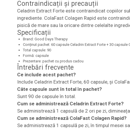
Contraindicații și precauții
Celadrin Extract Forte este contraindicat copiilor sub
ingrediente. ColaFast Colagen Rapid este contraindica
pisică de mare sau la oricare dintre celelalte ingredi
Specificații
Brand: Good Days Therapy
Conținut pachet: 60 capsule Celadrin Extract Forte + 30 capsule
Total capsule: 90
Formă: capsule
Prezentare: pachet cu produs cadou
Întrebări frecvente
Ce include acest pachet?
Include Celadrin Extract Forte, 60 capsule, și ColaF
Câte capsule sunt în total în pachet?
Sunt 90 de capsule în total.
Cum se administrează Celadrin Extract Forte?
Se administrează 1 capsulă de 2 ori pe zi, dimineața 
Cum se administrează ColaFast Colagen Rapid?
Se administrează 1 capsulă pe zi, în timpul mesei 