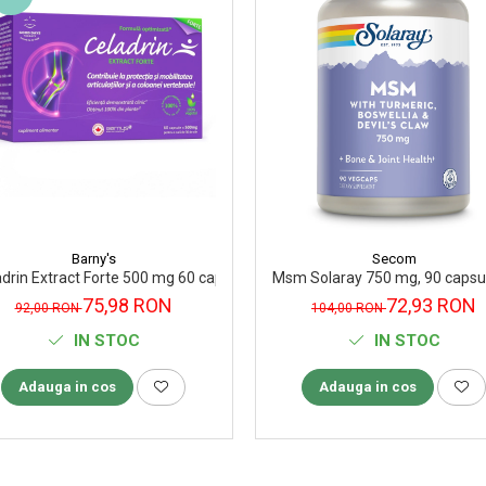
Barny's
Secom
drin Extract Forte 500 mg 60 capsule Barny's
Msm Solaray 750 mg, 90 capsu
75,98 RON
72,93 RON
92,00 RON
104,00 RON
IN STOC
IN STOC
Adauga in cos
Adauga in cos