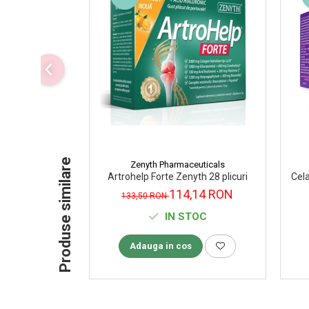
Supliment Vitamina D3
Supliment Vitamina E
Supliment Zinc
Tincturi si Gemoderivate
Tuse gat si respiratie
Vitamine si minerale
Produse similare
Zenyth Pharmaceuticals
Artrohelp Forte Zenyth 28 plicuri
Cela
114,14 RON
133,50 RON
IN STOC
Adauga in cos