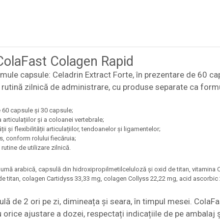
 ColaFast Colagen Rapid
e capsule: Celadrin Extract Forte, în prezentare de 60 cap
rutină zilnică de administrare, cu produse separate ca formu
e 60 capsule și 30 capsule;
articulațiilor și a coloanei vertebrale;
i flexibilității articulațiilor, tendoanelor și ligamentelor;
, conform rolului fiecăruia;
utine de utilizare zilnică.
mă arabică, capsulă din hidroxipropilmetilceluloză și oxid de titan, vitamina C
 titan, colagen Cartidyss 33,33 mg, colagen Collyss 22,22 mg, acid ascorbic 2
lă de 2 ori pe zi, dimineața și seara, în timpul mesei. Cola
 orice ajustare a dozei, respectați indicațiile de pe ambalaj