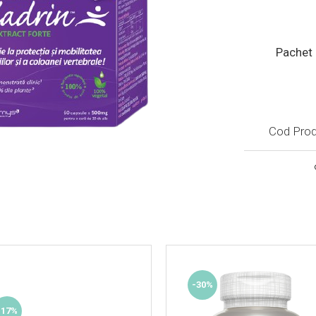
Pachet 
Cod Prod
-30%
-17%