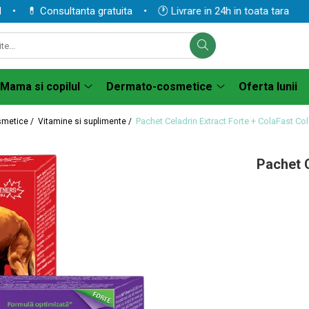
 💊 Consultanta gratuita • 🕐 Livrare in 24h in toata tara
Mama si copilul
Dermato-cosmetice
Oferta lunii
Pachet Celadrin Extract Forte + ColaFast C
smetice /
Vitamine si suplimente /
Pachet 