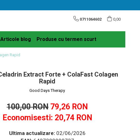
0711064602
0,00
Articole blog
Produse cu termen scurt
olagen Rapid
Celadrin Extract Forte + ColaFast Colagen
Rapid
Good Days Therapy
100,00 RON
79,26 RON
Economisesti:
20,74
RON
Ultima actualizare:
02/06/2026