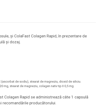
sule, și ColaFast Colagen Rapid, în prezentare de
lă și dozaj.
 (ascorbat de sodiu), stearat de magneziu, dioxid de siliciu.
0 mg, stearat de magneziu, colagen nativ tip II 0,5 mg.
Fast Colagen Rapid se administrează câte 1 capsulă
 și recomandările producătorului.