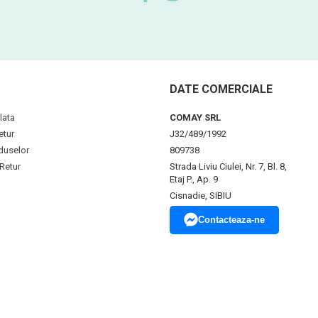
DATE COMERCIALE
lata
COMAY SRL
etur
J32/489/1992
duselor
809738
Retur
Strada Liviu Ciulei, Nr. 7, Bl. 8,
Etaj P., Ap. 9
Cisnadie, SIBIU
Contacteaza-ne