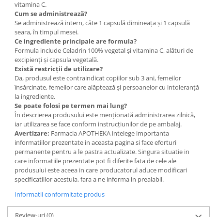
vitamina C.
Cum se administrează?
Se administrează intern, câte 1 capsulă dimineața și 1 capsulă
seara, în timpul mesei.
Ce ingrediente principale are formula?
Formula include Celadrin 100% vegetal și vitamina C, alături de
excipienți și capsula vegetală.
Există restricții de utilizare?
Da, produsul este contraindicat copiilor sub 3 ani, femeilor
însărcinate, femeilor care alăptează și persoanelor cu intoleranță
la ingrediente.
Se poate folosi pe termen mai lung?
În descrierea produsului este menționată administrarea zilnică,
iar utilizarea se face conform instrucțiunilor de pe ambalaj.
Avertizare:
Farmacia APOTHEKA intelege importanta
informatiilor prezentate in aceasta pagina si face eforturi
permanente pentru a le pastra actualizate. Singura situatie in
care informatiile prezentate pot fi diferite fata de cele ale
produsului este aceea in care producatorul aduce modificari
specificatiilor acestuia, fara a ne informa in prealabil.
Informatii conformitate produs
Review-uri
(0)