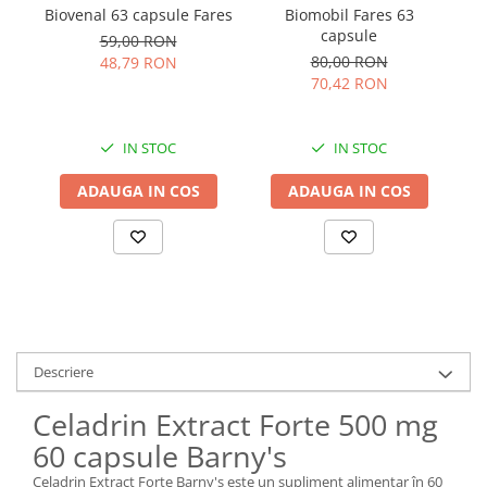
Biovenal 63 capsule Fares
Biomobil Fares 63
P
capsule
Fo
59,00 RON
80,00 RON
48,79 RON
70,42 RON
IN STOC
IN STOC
ADAUGA IN COS
ADAUGA IN COS
Descriere
Celadrin Extract Forte 500 mg
60 capsule Barny's
Celadrin Extract Forte Barny's este un supliment alimentar în 60