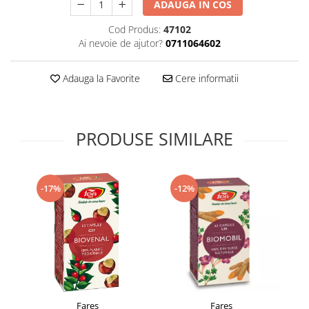
ADAUGA IN COS
Supliment Vitamina D3
Cod Produs:
47102
Supliment Vitamina E
Ai nevoie de ajutor?
0711064602
Supliment Zinc
Tincturi si Gemoderivate
Adauga la Favorite
Cere informatii
Tuse gat si respiratie
Vitamine si minerale
PRODUSE SIMILARE
-17%
-12%
Fares
Fares