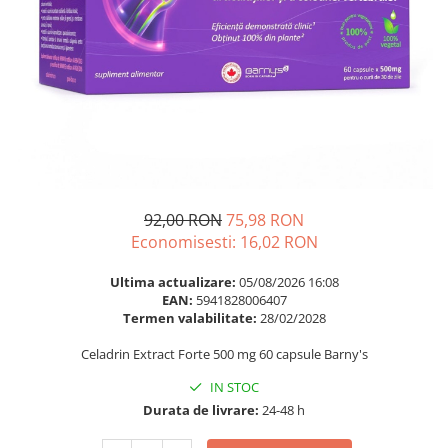
Multivitamine
Ingrijire par
Omega 3
Balsam masca si tratament
Par si unghii
Produse cu SPF Pentru Fata
Probiotice si prebiotice
Repelenti insecte
Prostata
Sanatate urinara
Sistemul respirator
Slabire si control greutate
92,00 RON
75,98 RON
Economisesti:
16,02
RON
Somn stres si anxietate
Supliment Calciu
Ultima actualizare:
05/08/2026 16:08
EAN:
5941828006407
Supliment Complexe
Termen valabilitate:
28/02/2028
Supliment Fier
Celadrin Extract Forte 500 mg 60 capsule Barny's
Supliment Magneziu
IN STOC
Supliment Vitamina B
Durata de livrare:
24-48 h
Supliment Vitamina C