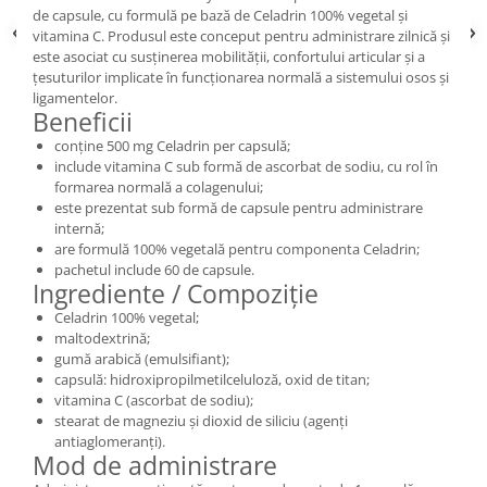
de capsule, cu formulă pe bază de Celadrin 100% vegetal și
vitamina C. Produsul este conceput pentru administrare zilnică și
este asociat cu susținerea mobilității, confortului articular și a
țesuturilor implicate în funcționarea normală a sistemului osos și
ligamentelor.
Beneficii
conține 500 mg Celadrin per capsulă;
include vitamina C sub formă de ascorbat de sodiu, cu rol în
formarea normală a colagenului;
este prezentat sub formă de capsule pentru administrare
internă;
are formulă 100% vegetală pentru componenta Celadrin;
pachetul include 60 de capsule.
Ingrediente / Compoziție
Celadrin 100% vegetal;
maltodextrină;
gumă arabică (emulsifiant);
capsulă: hidroxipropilmetilceluloză, oxid de titan;
vitamina C (ascorbat de sodiu);
stearat de magneziu și dioxid de siliciu (agenți
antiaglomeranți).
Mod de administrare