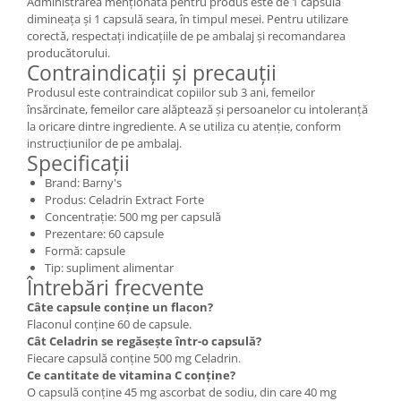
Administrarea menționată pentru produs este de 1 capsulă
dimineața și 1 capsulă seara, în timpul mesei. Pentru utilizare
corectă, respectați indicațiile de pe ambalaj și recomandarea
producătorului.
Contraindicații și precauții
Produsul este contraindicat copiilor sub 3 ani, femeilor
însărcinate, femeilor care alăptează și persoanelor cu intoleranță
la oricare dintre ingrediente. A se utiliza cu atenție, conform
instrucțiunilor de pe ambalaj.
Specificații
Brand: Barny's
Produs: Celadrin Extract Forte
Concentrație: 500 mg per capsulă
Prezentare: 60 capsule
Formă: capsule
Tip: supliment alimentar
Întrebări frecvente
Câte capsule conține un flacon?
Flaconul conține 60 de capsule.
Cât Celadrin se regăsește într-o capsulă?
Fiecare capsulă conține 500 mg Celadrin.
Ce cantitate de vitamina C conține?
O capsulă conține 45 mg ascorbat de sodiu, din care 40 mg