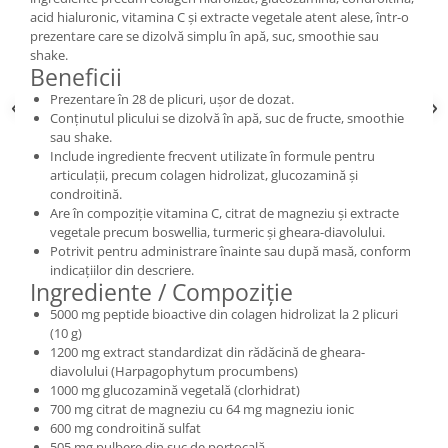
acid hialuronic, vitamina C și extracte vegetale atent alese, într-o
prezentare care se dizolvă simplu în apă, suc, smoothie sau
shake.
Beneficii
Prezentare în 28 de plicuri, ușor de dozat.
Conținutul plicului se dizolvă în apă, suc de fructe, smoothie
sau shake.
Include ingrediente frecvent utilizate în formule pentru
articulații, precum colagen hidrolizat, glucozamină și
condroitină.
Are în compoziție vitamina C, citrat de magneziu și extracte
vegetale precum boswellia, turmeric și gheara-diavolului.
Potrivit pentru administrare înainte sau după masă, conform
indicațiilor din descriere.
Ingrediente / Compoziție
5000 mg peptide bioactive din colagen hidrolizat la 2 plicuri
(10 g)
1200 mg extract standardizat din rădăcină de gheara-
diavolului (Harpagophytum procumbens)
1000 mg glucozamină vegetală (clorhidrat)
700 mg citrat de magneziu cu 64 mg magneziu ionic
600 mg condroitină sulfat
505 mg pulbere din suc de portocală