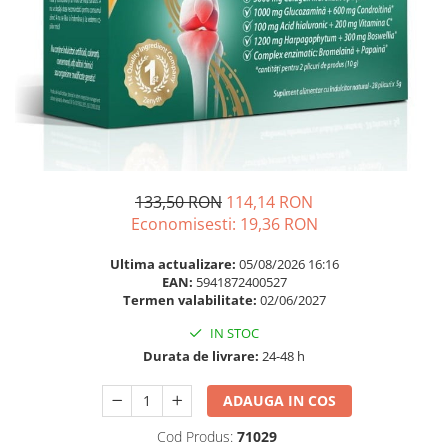
Multivitamine
Ingrijire par
Omega 3
Balsam masca si tratament
Par si unghii
Produse cu SPF Pentru Fata
Probiotice si prebiotice
Repelenti insecte
Prostata
Sanatate urinara
Sistemul respirator
133,50 RON
114,14 RON
Slabire si control greutate
Economisesti:
19,36
RON
Somn stres si anxietate
Ultima actualizare:
05/08/2026 16:16
Supliment Calciu
EAN:
5941872400527
Termen valabilitate:
02/06/2027
Supliment Complexe
IN STOC
Supliment Fier
Durata de livrare:
24-48 h
Supliment Magneziu
ADAUGA IN COS
Supliment Vitamina B
Supliment Vitamina C
Cod Produs:
71029