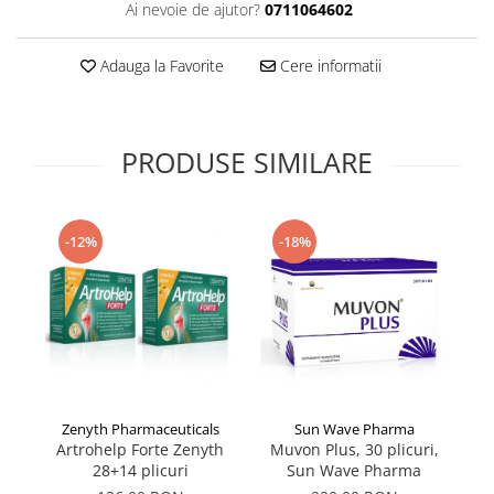
Ai nevoie de ajutor?
0711064602
Supliment Vitamina D3
Supliment Vitamina E
Adauga la Favorite
Cere informatii
Supliment Zinc
Tincturi si Gemoderivate
PRODUSE SIMILARE
Tuse gat si respiratie
Vitamine si minerale
-12%
-18%
Sun Wave Pharma
Zenyth Pharmaceuticals
Muvon Plus, 30 plicuri,
Artrohelp Forte Zenyth
Sun Wave Pharma
28+14 plicuri
Os