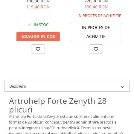
220,00 RON
136,00 RON
180,40 RON
119,46 RON
IN PROCES DE ACHIZITIE
IN STOC
IN PROCES DE
ACHIZITIE
ADAUGA IN COS
Descriere
Artrohelp Forte Zenyth 28
plicuri
Artrohelp Forte de la Zenyth este un supliment alimentar în
format de 28 plicuri, conceput pentru administrare practică și
pentru integrare ușoară în rutina zilnică. Formula reunește
ingrediente precum colagen hidrolizat, glucozamină, condroitină,