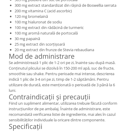
300 mg extract standardizat din rășină de Boswellia serrata
200 mg vitamina C (acid ascorbic)
120 mg bromelaină
100 mg hialuronat de sodiu
100 mg extract din rădăcină de turmeric
100 mg aromă naturală de portocală
30 mg papaină
25 mg extract din scorțișoară
20 mg extract din frunze de Stevia rebaudiana
Mod de administrare
Se administrează 1 plic de 1-2 ori pe zi, înainte sau după masă.
Conținutul plicului se dizolvă în 150-200 ml apă, suc de fructe,
smoothie sau shake. Pentru perioade mai intense, descrierea
indică 1 plic de 3-4 ori pe zi, timp de 1-2 săptămâni. Pentru
utilizare de durată, este menționată o perioadă de 3 până la 6
luni.
Contraindicații și precauții
Fiind un supliment alimentar, utilizarea trebuie făcută conform
instrucțiunilor de pe ambalaj. Înainte de administrare, este
recomandată verificarea listei de ingrediente, mai ales în cazul
sensibilităților individuale la oricare dintre componente.
Specificații