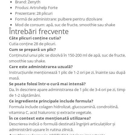
Brand: Zenyth
Produs: Artrohelp Forte
Prezentare: 28 plicuri
Formă de administrare: pulbere pentru dizolvare
Mod de consum: apă, suc de fructe, smoothie sau shake
Întrebări frecvente
Câte plicuri conține cutia?
Cutia conține 28 de plicuri.
Cum se prepară un plic?
Conținutul unui plic se dizolvă în 150-200 ml de apă, suc de fructe,
smoothie sau shake.
Care este administrarea uzuală?
Instrucțiunile menționează 1 plic de 1-2 ori pe zi, înainte sau după
masă.
Se poate folosi într-o cură mai intensă?
Da, în descriere apare administrarea de 1 plic de 3-4 ori pe zi, timp
de 1-2 săptămâni.
Ce ingrediente principale include formula?
Formula include colagen hidrolizat, glucozamină, condroitină,
vitamina C, acid hialuronic și extracte vegetale.
În ce context este menționată utilizarea?
Descrierea indică o formulă destinată îngrijirii articulațiilor și
administrării ușoare în rutina zilnică.