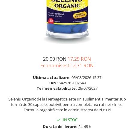
Multivitamine
Ingrijire par
Omega 3
Balsam masca si tratament
Par si unghii
Produse cu SPF Pentru Fata
Probiotice si prebiotice
Repelenti insecte
Prostata
Sanatate urinara
Sistemul respirator
20,00 RON
17,29 RON
Economisesti:
2,71
RON
Slabire si control greutate
Somn stres si anxietate
Ultima actualizare:
05/08/2026 15:37
EAN:
6425262002649
Supliment Calciu
Termen valabilitate:
26/07/2027
Supliment Complexe
Seleniu Organic de la Herbagetica este un supliment alimentar sub
Supliment Fier
formă de 30 capsule, potrivit pentru completarea rutinei zilnice.
Formula organică este în administrarea de zi cu zi
Supliment Magneziu
IN STOC
Supliment Vitamina B
Durata de livrare:
24-48 h
Supliment Vitamina C