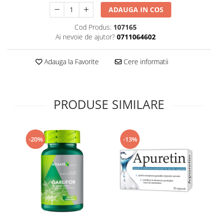
Supliment Vitamina D3
ADAUGA IN COS
Supliment Vitamina E
Cod Produs:
107165
Ai nevoie de ajutor?
0711064602
Supliment Zinc
Tincturi si Gemoderivate
Adauga la Favorite
Cere informatii
Tuse gat si respiratie
Vitamine si minerale
PRODUSE SIMILARE
-20%
-13%