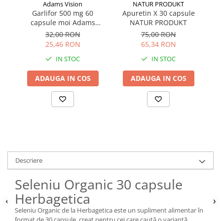
Adams Vision
NATUR PRODUKT
Garlifor 500 mg 60
Apuretin X 30 capsule
capsule moi Adams
NATUR PRODUKT
Vision
32,00 RON
75,00 RON
25,46 RON
65,34 RON
IN STOC
IN STOC
ADAUGA IN COS
ADAUGA IN COS
Descriere
Seleniu Organic 30 capsule
Herbagetica
Seleniu Organic de la Herbagetica este un supliment alimentar în
format de 30 capsule, creat pentru cei care caută o variantă