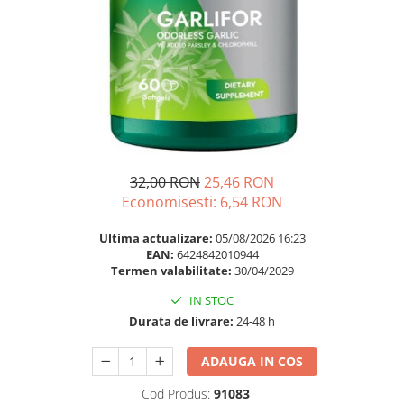
Multivitamine
Ingrijire par
Omega 3
Balsam masca si tratament
Par si unghii
Produse cu SPF Pentru Fata
Probiotice si prebiotice
Repelenti insecte
Prostata
Sanatate urinara
Sistemul respirator
32,00 RON
25,46 RON
Slabire si control greutate
Economisesti:
6,54
RON
Somn stres si anxietate
Ultima actualizare:
05/08/2026 16:23
Supliment Calciu
EAN:
6424842010944
Termen valabilitate:
30/04/2029
Supliment Complexe
IN STOC
Supliment Fier
Durata de livrare:
24-48 h
Supliment Magneziu
ADAUGA IN COS
Supliment Vitamina B
Supliment Vitamina C
Cod Produs:
91083