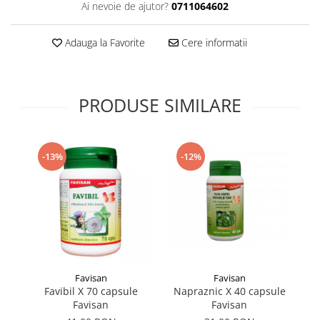
Ai nevoie de ajutor?
0711064602
Supliment Vitamina D3
Supliment Vitamina E
Adauga la Favorite
Cere informatii
Supliment Zinc
Tincturi si Gemoderivate
PRODUSE SIMILARE
Tuse gat si respiratie
Vitamine si minerale
-12%
-13%
Favisan
Favisan
Favibil X 70 capsule
Napraznic X 40 capsule
Vi
Favisan
Favisan