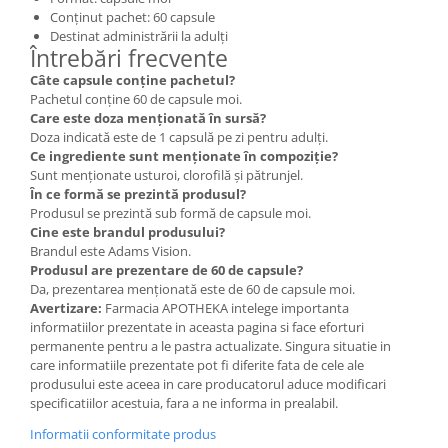
Conținut pachet: 60 capsule
Destinat administrării la adulți
Întrebări frecvente
Câte capsule conține pachetul?
Pachetul conține 60 de capsule moi.
Care este doza menționată în sursă?
Doza indicată este de 1 capsulă pe zi pentru adulți.
Ce ingrediente sunt menționate în compoziție?
Sunt menționate usturoi, clorofilă și pătrunjel.
În ce formă se prezintă produsul?
Produsul se prezintă sub formă de capsule moi.
Cine este brandul produsului?
Brandul este Adams Vision.
Produsul are prezentare de 60 de capsule?
Da, prezentarea menționată este de 60 de capsule moi.
Avertizare:
Farmacia APOTHEKA intelege importanta
informatiilor prezentate in aceasta pagina si face eforturi
permanente pentru a le pastra actualizate. Singura situatie in
care informatiile prezentate pot fi diferite fata de cele ale
produsului este aceea in care producatorul aduce modificari
specificatiilor acestuia, fara a ne informa in prealabil.
Informatii conformitate produs