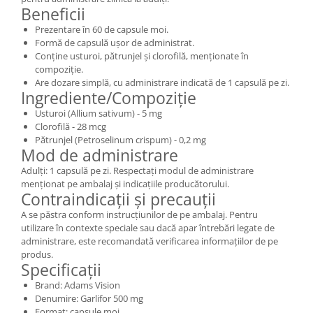
Beneficii
Prezentare în 60 de capsule moi.
Formă de capsulă ușor de administrat.
Conține usturoi, pătrunjel și clorofilă, menționate în
compoziție.
Are dozare simplă, cu administrare indicată de 1 capsulă pe zi.
Ingrediente/Compoziție
Usturoi (Allium sativum) - 5 mg
Clorofilă - 28 mcg
Pătrunjel (Petroselinum crispum) - 0,2 mg
Mod de administrare
Adulți: 1 capsulă pe zi. Respectați modul de administrare
menționat pe ambalaj și indicațiile producătorului.
Contraindicații și precauții
A se păstra conform instrucțiunilor de pe ambalaj. Pentru
utilizare în contexte speciale sau dacă apar întrebări legate de
administrare, este recomandată verificarea informațiilor de pe
produs.
Specificații
Brand: Adams Vision
Denumire: Garlifor 500 mg
Format: capsule moi