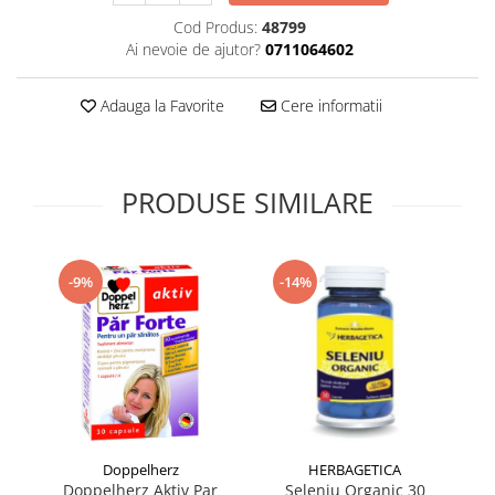
Supliment Vitamina D3
Cod Produs:
48799
Ai nevoie de ajutor?
0711064602
Supliment Vitamina E
Supliment Zinc
Adauga la Favorite
Cere informatii
Tincturi si Gemoderivate
Tuse gat si respiratie
Vitamine si minerale
PRODUSE SIMILARE
-9%
-14%
Doppelherz
HERBAGETICA
Doppelherz Aktiv Par
Seleniu Organic 30
Ul