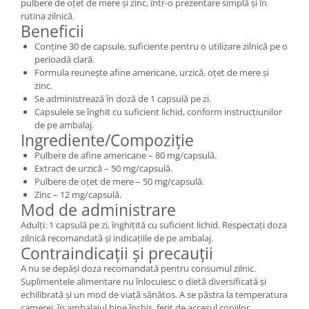
pulbere de oțet de mere și zinc, într-o prezentare simplă și în
rutina zilnică.
Beneficii
Conține 30 de capsule, suficiente pentru o utilizare zilnică pe o
perioadă clară.
Formula reunește afine americane, urzică, oțet de mere și
zinc.
Se administrează în doză de 1 capsulă pe zi.
Capsulele se înghit cu suficient lichid, conform instrucțiunilor
de pe ambalaj.
Ingrediente/Compoziție
Pulbere de afine americane – 80 mg/capsulă.
Extract de urzică – 50 mg/capsulă.
Pulbere de oțet de mere – 50 mg/capsulă.
Zinc – 12 mg/capsulă.
Mod de administrare
Adulți: 1 capsulă pe zi, înghițită cu suficient lichid. Respectați doza
zilnică recomandată și indicațiile de pe ambalaj.
Contraindicații și precauții
A nu se depăși doza recomandată pentru consumul zilnic.
Suplimentele alimentare nu înlocuiesc o dietă diversificată și
echilibrată și un mod de viață sănătos. A se păstra la temperatura
camerei, în ambalajul bine închis, ferit de accesul copiilor.