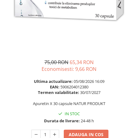
Multivitamine
Ingrijire par
Omega 3
Balsam masca si tratament
Par si unghii
Produse cu SPF Pentru Fata
Probiotice si prebiotice
Repelenti insecte
Prostata
Sanatate urinara
Sistemul respirator
75,00 RON
65,34 RON
Slabire si control greutate
Economisesti:
9,66
RON
Somn stres si anxietate
Ultima actualizare:
05/08/2026 16:09
Supliment Calciu
EAN:
5906204012380
Termen valabilitate:
30/07/2027
Supliment Complexe
Apuretin X 30 capsule NATUR PRODUKT
Supliment Fier
IN STOC
Supliment Magneziu
Durata de livrare:
24-48 h
Supliment Vitamina B
Supliment Vitamina C
ADAUGA IN COS