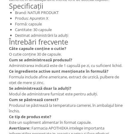
Specificații
Brand: NATUR PRODUKT
Produs: Apuretin X
Formă: capsule
Cantitate: 30 capsule
Destinat administrării la adulți
Întrebări frecvente
Câte capsule conține o cutie?
O cutie conține 30 de capsule.
Cum se administrează produsul?
Administrarea indicată este de 1 capsulă pe zi, cu suficient lichid.
Ce ingrediente active sunt menționate în formulă?
Formula include afine americane, extract de urzică, pulbere de
oțet de mere și zinc.
Se administrează doar la adulți?
Modul de administrare furnizat este pentru adulți.
Cum se păstrează corect?
Produsul se păstrează la temperatura camerei, în ambalajul bine
închis.
Ce tip de produs este?
Este un supliment alimentar în format capsule.
Avertizare:
Farmacia APOTHEKA intelege importanta
informatiilor prezentate in aceasta pagina si face eforturi