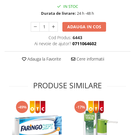
Supliment Vitamina D3
IN STOC
Durata de livrare:
24 h -48 h
Supliment Vitamina E
Supliment Zinc
ADAUGA IN COS
Tincturi si Gemoderivate
Cod Produs:
6443
Tuse gat si respiratie
Ai nevoie de ajutor?
0711064602
Vitamine si minerale
Adauga la Favorite
Cere informatii
PRODUSE SIMILARE
-49%
-17%