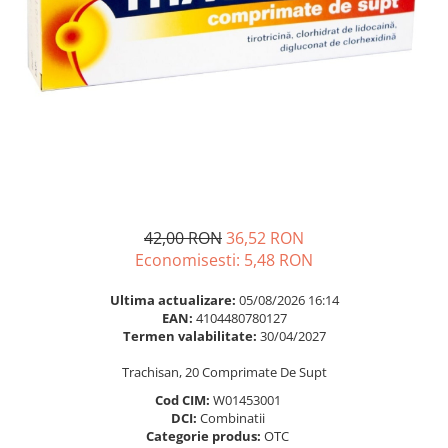
Multivitamine
Ingrijire par
Omega 3
Balsam masca si tratament
Par si unghii
Produse cu SPF Pentru Fata
Probiotice si prebiotice
Repelenti insecte
Prostata
Sanatate urinara
Sistemul respirator
Slabire si control greutate
42,00 RON
36,52 RON
Somn stres si anxietate
Economisesti:
5,48
RON
Supliment Calciu
Ultima actualizare:
05/08/2026 16:14
Supliment Complexe
EAN:
4104480780127
Termen valabilitate:
30/04/2027
Supliment Fier
Trachisan, 20 Comprimate De Supt
Supliment Magneziu
Cod CIM:
W01453001
Supliment Vitamina B
DCI:
Combinatii
Supliment Vitamina C
Categorie produs:
OTC