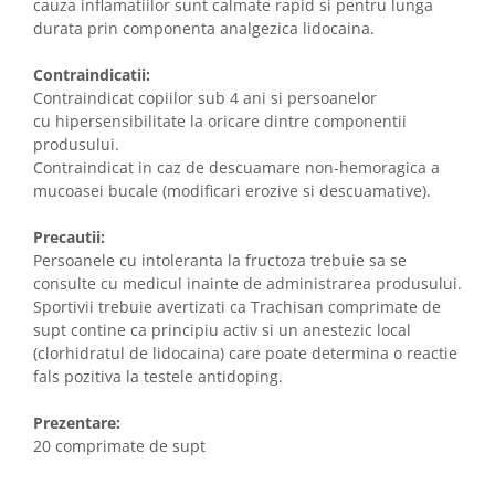
cauza inflamatiilor sunt calmate rapid si pentru lunga
durata prin componenta analgezica lidocaina.
Contraindicatii:
Contraindicat copiilor sub 4 ani si persoanelor
cu hipersensibilitate la oricare dintre componentii
produsului.
Contraindicat in caz de descuamare non-hemoragica a
mucoasei bucale (modificari erozive si descuamative).
Precautii:
Persoanele cu intoleranta la fructoza trebuie sa se
consulte cu medicul inainte de administrarea produsului.
Sportivii trebuie avertizati ca Trachisan comprimate de
supt contine ca principiu activ si un anestezic local
(clorhidratul de lidocaina) care poate determina o reactie
fals pozitiva la testele antidoping.
Prezentare:
20 comprimate de supt