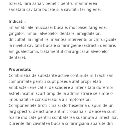
tolerat, fara zahar, benefic pentru mantinerea
sanatatii cavitatii bucale si a cavitatii faringiene.
Indicatii:
Inflamatii ale mucoasei bucale, mucoasei farigiene,
gingiilor, limbii, alveolelor dentare, amigdalelor,
dificultati la inghitire, inaintea interventiilor chirurgicale
la nivelul cavitatii bucale si faringiene (extractii dentare,
amigdalectomii, tratamentul chirurgical al alveolelor
dentare).
Proprietati:
Combinatia de substante active continute in Trachisan
comprimate pentru supt poseda atat proprietati
antibacteriene cat si de scadere a intensitatii durerilor,
astfel incat in scurt timp de la administrare se simte o
imbunatatire considerabila a simptomelor.
Componentele tirotricina si clorhexedina dispun de un
larg spectru de actiune antimicrobiana si de aceea sunt
foarte indicate pentru combaterea sustinuta a infectiilor.
Durerile din cavitatea bucala si faringiana aparute din