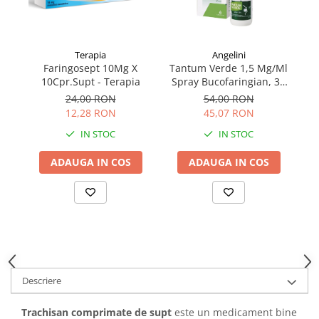
Angelini
Terapia
Tantum Verde 1,5 Mg/Ml
Faringosept 10Mg X
T
Spray Bucofaringian, 30
10Cpr.Supt - Terapia
Ml
54,00 RON
24,00 RON
45,07 RON
12,28 RON
IN STOC
IN STOC
ADAUGA IN COS
ADAUGA IN COS
Descriere
Trachisan comprimate de supt
este un medicament bine