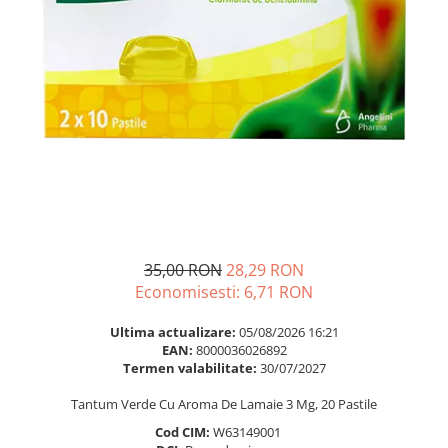
Multivitamine
Ingrijire par
Omega 3
Balsam masca si tratament
Par si unghii
Produse cu SPF Pentru Fata
Probiotice si prebiotice
Repelenti insecte
Prostata
Sanatate urinara
Sistemul respirator
Slabire si control greutate
Somn stres si anxietate
35,00 RON
28,29 RON
Supliment Calciu
Economisesti:
6,71
RON
Supliment Complexe
Ultima actualizare:
05/08/2026 16:21
Supliment Fier
EAN:
8000036026892
Termen valabilitate:
30/07/2027
Supliment Magneziu
Supliment Vitamina B
Tantum Verde Cu Aroma De Lamaie 3 Mg, 20 Pastile
Cod CIM:
W63149001
Supliment Vitamina C