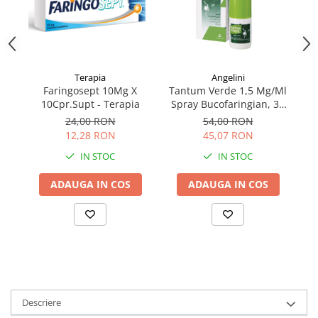
Angelini
Terapia
Tantum Verde 1,5 Mg/Ml
Faringosept 10Mg X
Spray Bucofaringian, 30
10Cpr.Supt - Terapia
Ml
54,00 RON
24,00 RON
45,07 RON
12,28 RON
IN STOC
IN STOC
ADAUGA IN COS
ADAUGA IN COS
Descriere