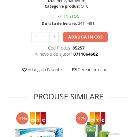
DCI:
Benzydaminum
Supliment Vitamina D3
Categorie produs:
OTC
Supliment Vitamina E
IN STOC
Durata de livrare:
24 h -48 h
Supliment Zinc
Tincturi si Gemoderivate
ADAUGA IN COS
Tuse gat si respiratie
Cod Produs:
85257
Vitamine si minerale
Ai nevoie de ajutor?
0711064602
Adauga la Favorite
Cere informatii
PRODUSE SIMILARE
-49%
-17%