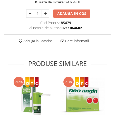
Durata de livrare:
24 h -48 h
Supliment Vitamina D3
Supliment Vitamina E
ADAUGA IN COS
Supliment Zinc
Cod Produs:
85479
Ai nevoie de ajutor?
0711064602
Tincturi si Gemoderivate
Tuse gat si respiratie
Adauga la Favorite
Cere informatii
Vitamine si minerale
PRODUSE SIMILARE
-13%
-17%