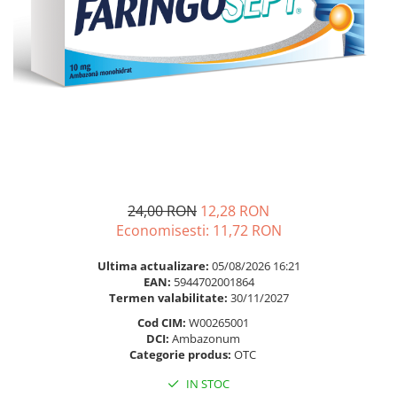
Multivitamine
Ingrijire par
Omega 3
Balsam masca si tratament
Par si unghii
Produse cu SPF Pentru Fata
Probiotice si prebiotice
Repelenti insecte
Prostata
Sanatate urinara
Sistemul respirator
Slabire si control greutate
24,00 RON
12,28 RON
Somn stres si anxietate
Economisesti:
11,72
RON
Supliment Calciu
Ultima actualizare:
05/08/2026 16:21
Supliment Complexe
EAN:
5944702001864
Termen valabilitate:
30/11/2027
Supliment Fier
Cod CIM:
W00265001
Supliment Magneziu
DCI:
Ambazonum
Categorie produs:
OTC
Supliment Vitamina B
IN STOC
Supliment Vitamina C