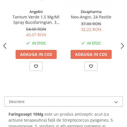
Angelini
Divapharma
Tantum Verde 1,5 Mg/Ml
Neo-Angin, 24 Pastile
Se
Spray Bucofaringian, 30
So
37,00 RON
Ml
54,00 RON
32,22 RON
45,07 RON
IN STOC
IN STOC
ADAUGA IN COS
ADAUGA IN COS
Descriere
Faringosept 10Mg
este un produs antiseptic acut (ca
actiune terapeutica) față de Streptococcus pyogenes, S.
pneumoniae, S. viridans și alți germeni patogeni ai