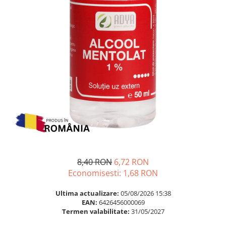
Multivitamine
Ingrijire par
Omega 3
Balsam masca si tratament
Par si unghii
Produse cu SPF Pentru Fata
Probiotice si prebiotice
Repelenti insecte
Prostata
Sanatate urinara
Sistemul respirator
Slabire si control greutate
Somn stres si anxietate
Supliment Calciu
Supliment Complexe
8,40 RON
6,72 RON
Supliment Fier
Economisesti:
1,68
RON
Supliment Magneziu
Ultima actualizare:
05/08/2026 15:38
EAN:
6426456000069
Supliment Vitamina B
Termen valabilitate:
31/05/2027
Supliment Vitamina C