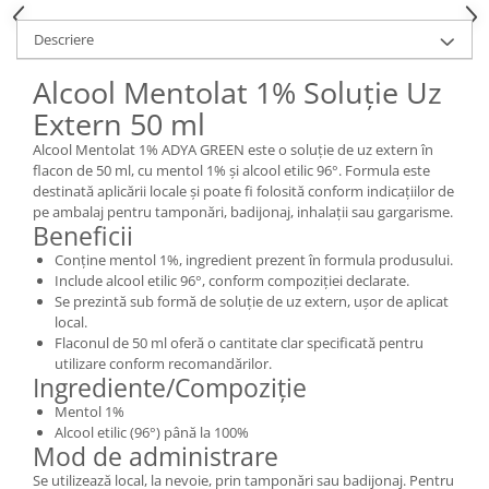
Descriere
Alcool Mentolat 1% Soluție Uz
Extern 50 ml
Alcool Mentolat 1% ADYA GREEN este o soluție de uz extern în
flacon de 50 ml, cu mentol 1% și alcool etilic 96°. Formula este
destinată aplicării locale și poate fi folosită conform indicațiilor de
pe ambalaj pentru tamponări, badijonaj, inhalații sau gargarisme.
Beneficii
Conține mentol 1%, ingredient prezent în formula produsului.
Include alcool etilic 96°, conform compoziției declarate.
Se prezintă sub formă de soluție de uz extern, ușor de aplicat
local.
Flaconul de 50 ml oferă o cantitate clar specificată pentru
utilizare conform recomandărilor.
Ingrediente/Compoziție
Mentol 1%
Alcool etilic (96°) până la 100%
Mod de administrare
Se utilizează local, la nevoie, prin tamponări sau badijonaj. Pentru