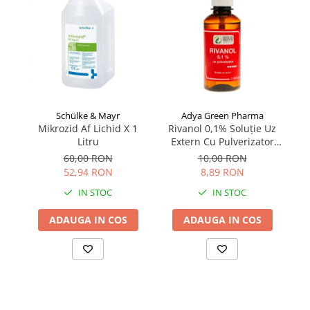
Schülke & Mayr
Adya Green Pharma
Mikrozid Af Lichid X 1
R
Rivanol 0,1% Soluție Uz
Litru
Extern Cu Pulverizator
200 ml
60,00 RON
10,00 RON
52,94 RON
8,89 RON
IN STOC
IN STOC
ADAUGA IN COS
ADAUGA IN COS