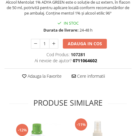
Alcool Mentolat 1% ADYA GREEN este o soluție de uz extern, în flacon
Supliment Vitamina D3
de 50 ml, potrivită pentru aplicare locală conform recomandărilor de
pe ambalaj. Conține mentol 1% și alcool etilic 96°
Supliment Vitamina E
IN STOC
Supliment Zinc
Durata de livrare:
24-48 h
Tincturi si Gemoderivate
Tuse gat si respiratie
ADAUGA IN COS
Vitamine si minerale
Cod Produs:
107281
Ai nevoie de ajutor?
0711064602
Adauga la Favorite
Cere informatii
PRODUSE SIMILARE
-11%
-12%