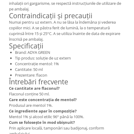
inhalații ori gargarisme, se respectă instrucțiunile de utilizare de
pe ambalaj.
Contraindicații și precauții
Numai pentru uz extern. A nu se lăsa la îndemâna și vederea
copiilor mici. A se păstra ferit de lumină, la o temperatură
cuprinsă între 15 și 25°C. A se utiliza înainte de data de expirare
înscrisă pe ambalaj.
Specificații
Brand: ADYA GREEN
Tip produs: soluție de uz extern
Concentrație mentol: 1%
Cantitate: 50 ml
Prezentare: flacon
Întrebări frecvente
Ce cantitate are flaconul?
Flaconul conține 50 ml.
Care este concentrația de mentol?
Produsul are mentol 1%.
Ce ingrediente apar în compoziție?
Mentol 1% și alcool etilic 96° până la 100%.
Cum se folosește în mod obișnuit?
Prin aplicare locală, tamponări sau badijonaj, conform
ambalajului.