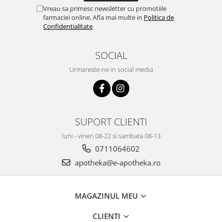
Vreau sa primesc newsletter cu promotiile
farmaciei online. Afla mai multe in
Politica de
Confidentialitate
SOCIAL
Urmareste-ne in social media
SUPORT CLIENTI
luni - vineri 08-22 si sambata 08-13
0711064602
apotheka@e-apotheka.ro
MAGAZINUL MEU
CLIENTI