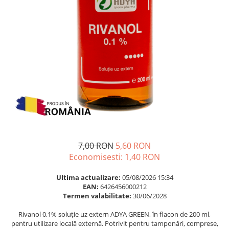
Multivitamine
Ingrijire par
Omega 3
Balsam masca si tratament
Par si unghii
Produse cu SPF Pentru Fata
Probiotice si prebiotice
Repelenti insecte
Prostata
Sanatate urinara
Sistemul respirator
Slabire si control greutate
Somn stres si anxietate
Supliment Calciu
7,00 RON
5,60 RON
Economisesti:
1,40
RON
Supliment Complexe
Supliment Fier
Ultima actualizare:
05/08/2026 15:34
EAN:
6426456000212
Supliment Magneziu
Termen valabilitate:
30/06/2028
Supliment Vitamina B
Rivanol 0,1% soluție uz extern ADYA GREEN, în flacon de 200 ml,
Supliment Vitamina C
pentru utilizare locală externă. Potrivit pentru tamponări, comprese,