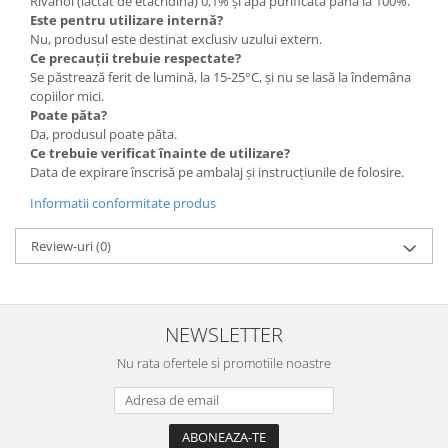
Rivanol (lactat de etacridină) 0,1% și apă purificată până la 100%.
Este pentru utilizare internă?
Nu, produsul este destinat exclusiv uzului extern.
Ce precauții trebuie respectate?
Se păstrează ferit de lumină, la 15-25°C, și nu se lasă la îndemâna
copiilor mici.
Poate păta?
Da, produsul poate păta.
Ce trebuie verificat înainte de utilizare?
Data de expirare înscrisă pe ambalaj și instrucțiunile de folosire.
Informatii conformitate produs
Review-uri
(0)
NEWSLETTER
Nu rata ofertele si promotiile noastre