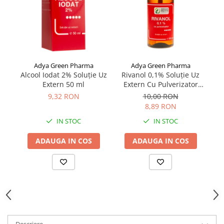
Adya Green Pharma
Adya Green Pharma
Alcool Iodat 2% Soluție Uz
Rivanol 0,1% Soluție Uz
s
Extern 50 ml
Extern Cu Pulverizator
200 ml
9,32 RON
10,00 RON
8,89 RON
IN STOC
IN STOC
ADAUGA IN COS
ADAUGA IN COS