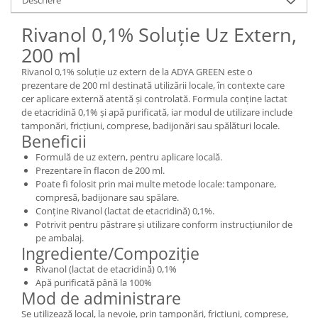
Descriere
Rivanol 0,1% Soluție Uz Extern,
200 ml
Rivanol 0,1% soluție uz extern de la ADYA GREEN este o
prezentare de 200 ml destinată utilizării locale, în contexte care
cer aplicare externă atentă și controlată. Formula conține lactat
de etacridină 0,1% și apă purificată, iar modul de utilizare include
tamponări, fricțiuni, comprese, badijonări sau spălături locale.
Beneficii
Formulă de uz extern, pentru aplicare locală.
Prezentare în flacon de 200 ml.
Poate fi folosit prin mai multe metode locale: tamponare,
compresă, badijonare sau spălare.
Conține Rivanol (lactat de etacridină) 0,1%.
Potrivit pentru păstrare și utilizare conform instrucțiunilor de
pe ambalaj.
Ingrediente/Compoziție
Rivanol (lactat de etacridină) 0,1%
Apă purificată până la 100%
Mod de administrare
Se utilizează local, la nevoie, prin tamponări, fricțiuni, comprese,