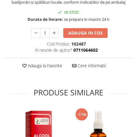
badijonări și spălături locale, conform indicațiilor de pe ambalaj
Supliment Vitamina D3
IN STOC
Supliment Vitamina E
Durata de livrare:
se prepara in maxim 24 h
Supliment Zinc
ADAUGA IN COS
Tincturi si Gemoderivate
Tuse gat si respiratie
Cod Produs:
102487
Ai nevoie de ajutor?
0711064602
Vitamine si minerale
Adauga la Favorite
Cere informatii
PRODUSE SIMILARE
-11%