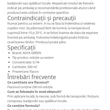
badijonări sau spălături locale. Respectați modul de folosire
indicat pe ambalaj și recomandările profesionale atunci când
produsul este utilizat în contexte specifice.
Contraindicații și precauții
Numai pentru uz extern. A nu se lăsa la îndemâna și vederea
copiilor mici. Se păstrează ferit de lumină, la temperatură
cuprinsă între 15 și 25°C. A se folosi înainte de data de expirare
înscrisă pe ambalaj. Folosirea îndelungată poate întârzia
cicatrizarea rănilor. Produsul poate păta.
Specificații
Brand: ADYA GREEN
Tip produs: soluție uz extern
Concentrație: 0,1%
Cantitate: 200 ml
Prezentare: flacon
Întrebări frecvente
Ce cantitate are flaconul?
Flaconul conține 200 ml soluție.
Cum se folosește în mod obișnuit?
Prin aplicare locală, la nevoie, sub formă de tamponări, fricțiuni,
comprese, badijonări sau spălături locale.
Ce conține formula?