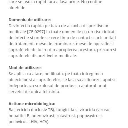
care se usuca rapid fara a lasa urme. Nu contine
aldehide.
Domeniu de utilizare:
Dezinfectia rapida pe baza de alcool a dispozitivelor
medicale [CE 0297] in toate domeniile cu un risc ridicat
de infectie si unde se cere timp de contact scurt: unitati
de tratament, mese de examinare, mese de operatie si
suprafetele de lucru din apropierea acestora, precum si
suprafetele dispozitivelor medicale.
Mod de utilizare:
Se aplica ca atare, nediluata, pe toata intregimea
obiectelor si a suprafetelor, se lasa sa actioneze, apoi se
indeparteaza surplusul de produs cu ajutorul unui
servetel de unica folosinta.
Actiune microbiologica:
Bactericida (inclusiv TB), fungicida si virucida (virusul
hepatitei B, adenovirusi, rotavirusi, papovavirusi,
poliovirusi, HIV, HCV).