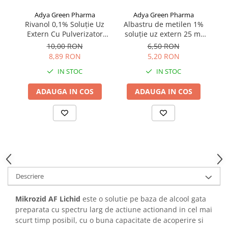
Adya Green Pharma
Adya Green Pharma
Al
Rivanol 0,1% Soluție Uz
Albastru de metilen 1%
Extern Cu Pulverizator
soluție uz extern 25 ml
200 ml
ADYA GREEN
10,00 RON
6,50 RON
8,89 RON
5,20 RON
IN STOC
IN STOC
ADAUGA IN COS
ADAUGA IN COS
Descriere
Mikrozid AF Lichid
este o solutie pe baza de alcool gata
preparata cu spectru larg de actiune actionand in cel mai
scurt timp posibil, cu o buna capacitate de acoperire si