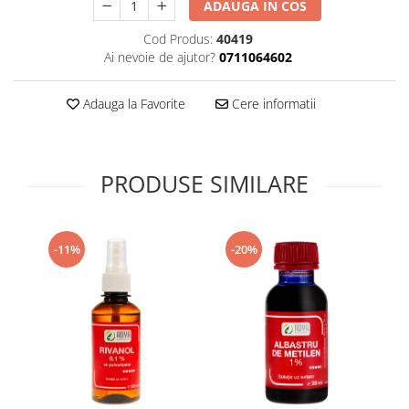
ADAUGA IN COS
Supliment Vitamina D3
Cod Produs:
40419
Supliment Vitamina E
Ai nevoie de ajutor?
0711064602
Supliment Zinc
Tincturi si Gemoderivate
Adauga la Favorite
Cere informatii
Tuse gat si respiratie
Vitamine si minerale
PRODUSE SIMILARE
-11%
-20%