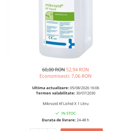
Multivitamine
Ingrijire par
Omega 3
Balsam masca si tratament
Par si unghii
Produse cu SPF Pentru Fata
Probiotice si prebiotice
Repelenti insecte
Prostata
Sanatate urinara
Sistemul respirator
Slabire si control greutate
60,00 RON
52,94 RON
Somn stres si anxietate
Economisesti:
7,06
RON
Supliment Calciu
Ultima actualizare:
05/08/2026 16:06
Supliment Complexe
Termen valabilitate:
30/07/2030
Supliment Fier
Mikrozid Af Lichid X 1 Litru
Supliment Magneziu
IN STOC
Supliment Vitamina B
Durata de livrare:
24-48 h
Supliment Vitamina C