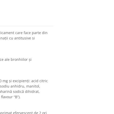
icament care face parte din
ații cu antitusive si
ce ale bronhiilor și
mg și excipienți: acid citric
sodiu anhidru, manitol,
aharină sodică dihidrat,
flavour “B”).
mprimat efervescent de 2 ori