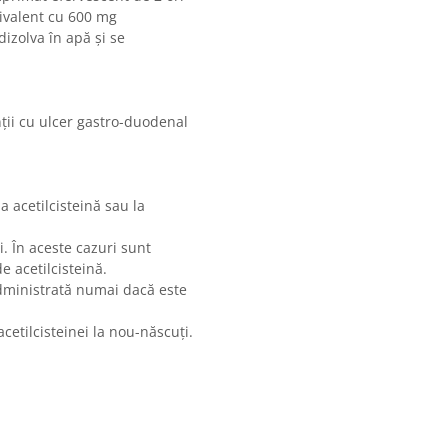
hivalent cu 600 mg
dizolva în apă și se
ții cu ulcer gastro-duodenal
a acetilcisteină sau la
i. În aceste cazuri sunt
e acetilcisteină.
 administrată numai dacă este
cetilcisteinei la nou-născuți.