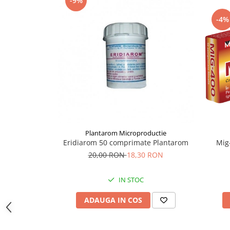
-9%
Supliment Vitamina D3
-4%
Supliment Vitamina E
Supliment Zinc
Tincturi si Gemoderivate
Tuse gat si respiratie
Vitamine si minerale
Plantarom Microproductie
Eridiarom 50 comprimate Plantarom
Mig
20,00 RON
18,30 RON
IN STOC
ADAUGA IN COS