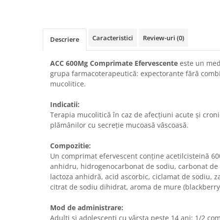
Caracteristici
Review-uri
(0)
Descriere
ACC 600Mg Comprimate Efervescente
este un med
grupa farmacoterapeutică: expectorante fără combin
mucolitice.
Indicatii:
Terapia mucolitică în caz de afecțiuni acute și croni
plămânilor cu secreție mucoasă vâscoasă.
Compozitie:
Un comprimat efervescent conține acetilcisteină 600 
anhidru, hidrogenocarbonat de sodiu, carbonat de 
lactoza anhidră, acid ascorbic, ciclamat de sodiu, z
citrat de sodiu dihidrat, aroma de mure (blackberry 
Mod de administrare:
Adulți și adolescenți cu vârsta peste 14 ani: 1/2 co