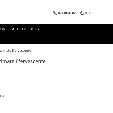
0711064602
0,00
UNII
ARTICOLE BLOG
rimate Efervescente
imate Efervescente
0:26