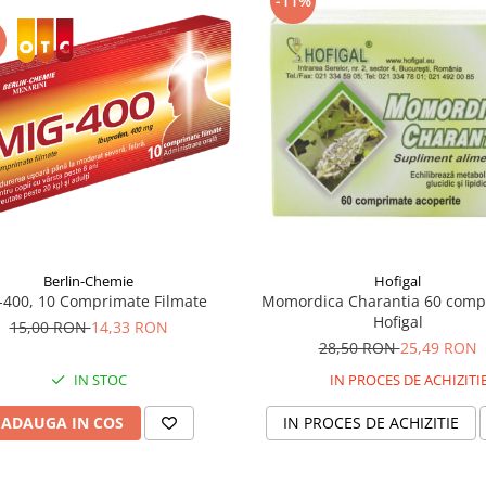
-11%
Berlin-Chemie
Hofigal
-400, 10 Comprimate Filmate
Momordica Charantia 60 comp
Hofigal
15,00 RON
14,33 RON
28,50 RON
25,49 RON
IN STOC
IN PROCES DE ACHIZITI
ADAUGA IN COS
IN PROCES DE ACHIZITIE