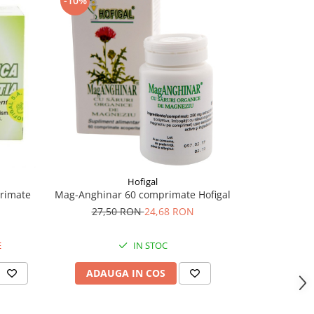
-10%
-50%
Hofigal
rimate
Mag-Anghinar 60 comprimate Hofigal
Neo Kids S
27,50 RON
24,68 RON
15,
E
IN STOC
ADAUGA IN COS
ADAU