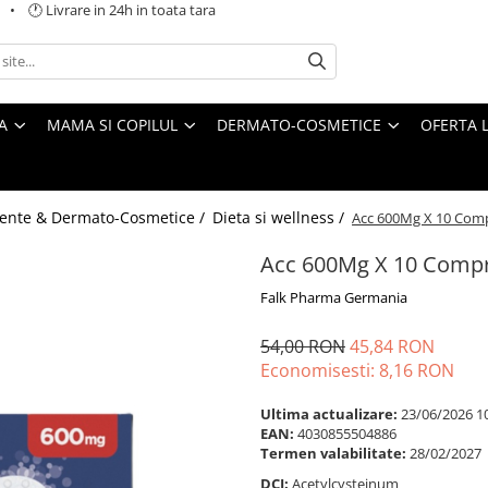
 🕐 Livrare in 24h in toata tara
A
MAMA SI COPILUL
DERMATO-COSMETICE
OFERTA L
ente & Dermato-Cosmetice /
Dieta si wellness /
Acc 600Mg X 10 Comp
Acc 600Mg X 10 Compr
Falk Pharma Germania
54,00 RON
45,84 RON
Economisesti:
8,16
RON
Ultima actualizare:
23/06/2026 1
EAN:
4030855504886
Termen valabilitate:
28/02/2027
DCI:
Acetylcysteinum