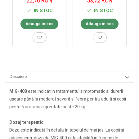
22,76 RON
53,72 RON
IN STOC
IN STOC
Adauga in cos
Adauga in cos
Descriere
MIG-400
este indicat in tratamentul simptomatic al durerii
uşoare până la moderat severă si febra pentru adulti si copii
peste 6 ani si cu o greutate peste 20 kg.
Dozaj terapeutic:
Doza este indicată în detaliu în tabelul de mai jos. La copii şi
adolescenţi, doza de MIG-400 este stabilită în funcţie de