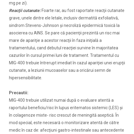
mg pe zi).
Reacţii cutanate:
Foarte rar, au fost raportate reacţii cutanate
grave, unele dintre ele letale, inclusiv dermatită exfoliativă,
sindrom Stevens-Johnson şi necroliză epidermică toxică la
asocierea cu AINS. Se pare că pacienţii prezintă un risc mai
mare de apariţie a acestor reacţii în faza iniţială a
tratamentului, cand debutul reacţiei survine în majoritatea
cazurilor în cursul primei luni de tratament. Tratamentul cu
MIG-400 trebuie întrerupt imediat în cazul apariţiei unei erupţii
cutanate, a leziunii mucoaselor sau a oricărui semn de
hipersensibilitate.
Precautii:
MIG-400 trebuie utilizat numai după o evaluare atentă a
raportului beneficiu/risc în lupus eritematos sistemic (LES) şi
în colagenoze mixte- risc crescut de meningită aseptică. În
mod special, este necesară o monitorizare atentă de către
medic în caz de: afecţiuni gastro-intestinale sau antecedente