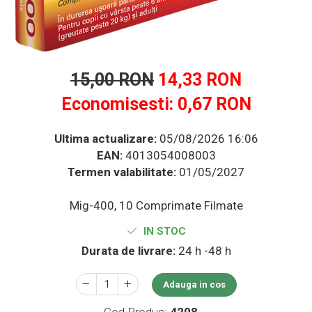
Multivitamine
Ingrijire par
Omega 3
Balsam masca si tratament
Produse cu SPF Pentru Fata
Par si unghii
Repelenti insecte
Probiotice si prebiotice
15,00 RON
14,33 RON
Prostata
Economisesti:
0,67
RON
Sanatate urinara
Sistemul respirator
Ultima actualizare:
05/08/2026 16:06
Slabire si control greutate
EAN:
4013054008003
Termen valabilitate:
01/05/2027
Somn stres si anxietate
Supliment Calciu
Mig-400, 10 Comprimate Filmate
Supliment Complexe
IN STOC
Supliment Fier
Durata de livrare:
24 h -48 h
Supliment Magneziu
Supliment Vitamina B
Adauga in cos
Supliment Vitamina C
Cod Produs:
4208