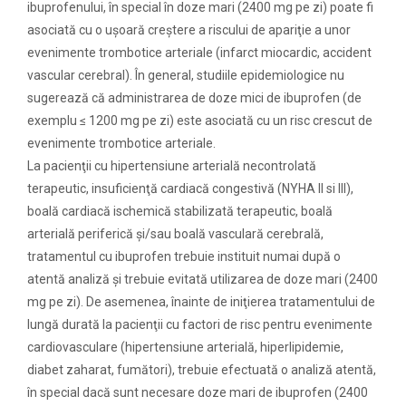
ibuprofenului, în special în doze mari (2400 mg pe zi) poate fi
asociată cu o uşoară creştere a riscului de apariţie a unor
evenimente trombotice arteriale (infarct miocardic, accident
vascular cerebral). În general, studiile epidemiologice nu
sugerează că administrarea de doze mici de ibuprofen (de
exemplu ≤ 1200 mg pe zi) este asociată cu un risc crescut de
evenimente trombotice arteriale.
La pacienţii cu hipertensiune arterială necontrolată
terapeutic, insuficienţă cardiacă congestivă (NYHA II si III),
boală cardiacă ischemică stabilizată terapeutic, boală
arterială periferică şi/sau boală vasculară cerebrală,
tratamentul cu ibuprofen trebuie instituit numai după o
atentă analiză şi trebuie evitată utilizarea de doze mari (2400
mg pe zi). De asemenea, înainte de iniţierea tratamentului de
lungă durată la pacienţii cu factori de risc pentru evenimente
cardiovasculare (hipertensiune arterială, hiperlipidemie,
diabet zaharat, fumători), trebuie efectuată o analiză atentă,
în special dacă sunt necesare doze mari de ibuprofen (2400