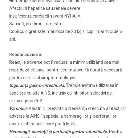
Hemoragie cerebrovasculară sau altă hemoragie activă.
Afecţiuni hepatice sau renale severe.
Insuficienţă cardiacă severă NYHA IV.
Sarcină, în ultimul trimestru.
Copii cu o greutate mai mica de 20 kg si copii mai mici de 6
ani.
Reactii adverse:
Reacţiile adverse pot fi reduse la minim utilizând cea mai
mică doză eficace, pentru cea mai scurtă durată necesară
pentru controlul simptomatologiei.
Siguranţa gastro-intestinală:
Trebuie evitată utilizarea în
asociere cu alte AINS, inclusiv cu inhibitori selectivi de
ciclooxigenază-2.
Vârstnici:
Vârstnicii prezintă o frecvenţă crescută a reacţiilor
adverse la AINS, în special a hemoragiilor şi perforaţiilor
gastro-intestinale, care pot fi letale.
Hemoragii, ulceraţii şi perforaţii gastro-intestinale:
Pentru