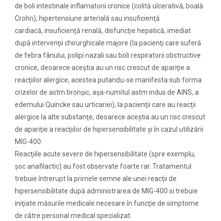
de boli intestinale inflamatorii cronice (colită ulcerativă, boală
Crohn), hipertensiune arterială sau insuficienţă
cardiacă, insuficienţă renală, disfuncţie hepatică, imediat
după intervenţii chirurghicale majore (la pacienţi care suferă
de febra fânului, polipi nazali sau boli respiratorii obstructive
cronice, deoarece aceştia au un risc crescut de apariţie a
reacţiilor alergice, acestea putandu-se manifesta sub forma
crizelor de astm bronşic, aşa-numitul astm indus de AINS, a
edemului Quincke sau urticariei), la pacienţii care au reacţii
alergice la alte substanţe, deoarece aceştia au un risc crescut
de apariţie a reacţiilor de hipersensibilitate şi în cazul utilizării
MIG-400.
Reacţiile acute severe de hipersensibilitate (spre exemplu,
şoc anafilactic) au fost observate foarte rar. Tratamentul
trebuie întrerupt la primele semne ale unei reacţii de
hipersensibilitate după administrarea de MIG-400 si trebuie
iniţiate măsurile medicale necesare în funcţie de simptome
de către personal medical specializat.