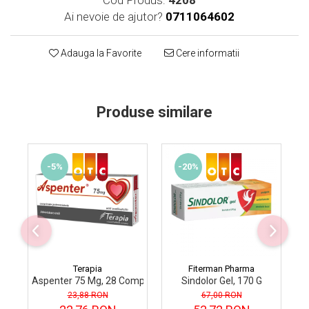
Supliment Vitamina D3
Ai nevoie de ajutor?
0711064602
Supliment Vitamina E
Adauga la Favorite
Cere informatii
Supliment Zinc
Tincturi si Gemoderivate
Tuse gat si respiratie
Produse similare
Vitamine si minerale
-5%
-20%
Terapia
Fiterman Pharma
Aspenter 75 Mg, 28 Comprimate Gastrorezistente
Sindolor Gel, 170 G
S
23,88 RON
67,00 RON