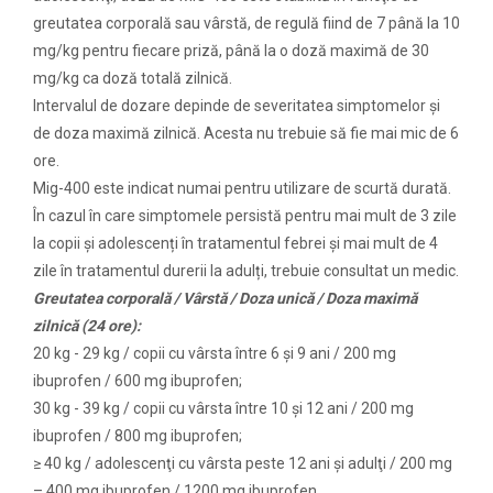
greutatea corporală sau vârstă, de regulă fiind de 7 până la 10
mg/kg pentru fiecare priză, până la o doză maximă de 30
mg/kg ca doză totală zilnică.
Intervalul de dozare depinde de severitatea simptomelor şi
de doza maximă zilnică. Acesta nu trebuie să fie mai mic de 6
ore.
Mig-400 este indicat numai pentru utilizare de scurtă durată.
În cazul în care simptomele persistă pentru mai mult de 3 zile
la copii și adolescenți în tratamentul febrei și mai mult de 4
zile în tratamentul durerii la adulți, trebuie consultat un medic.
Greutatea corporală / Vârstă / Doza unică / Doza maximă
zilnică (24 ore):
20 kg - 29 kg / copii cu vârsta între 6 şi 9 ani / 200 mg
ibuprofen / 600 mg ibuprofen;
30 kg - 39 kg / copii cu vârsta între 10 şi 12 ani / 200 mg
ibuprofen / 800 mg ibuprofen;
≥ 40 kg / adolescenţi cu vârsta peste 12 ani şi adulţi / 200 mg
– 400 mg ibuprofen / 1200 mg ibuprofen.