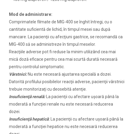
Mod de administrare:
Comprimatele filmate de MIG-400 se înghit întregi, cu o
cantitate suficientă de lichid, în timpul mesei sau după
mancare. La pacienţii cu afecţiuni gastrice, se recomandă ca
MIG-400 să se administreze în timpul meselor.
Reacţiile adverse pot fi reduse la minim utilizând cea mai
mică doză eficace pentru cea mai scurtă durată necesară
pentru controlul simptomatic.
Vârstnici:
Nu este necesară ajustarea specială a dozei.
Datorită profilului posibilelor reacţii adverse, pacienţii vârstnici
trebuie monitorizaţi cu deosebită atenţie.
Insuficienţă renală:
La pacienţii cu afectare uşoară până la
moderată a funcţiei renale nu este necesară reducerea
dozei.
Insuficienţă hepatică
:
La pacienţii cu afectare uşoară până la
moderată a funcţiei hepatice nu este necesară reducerea
dozei.