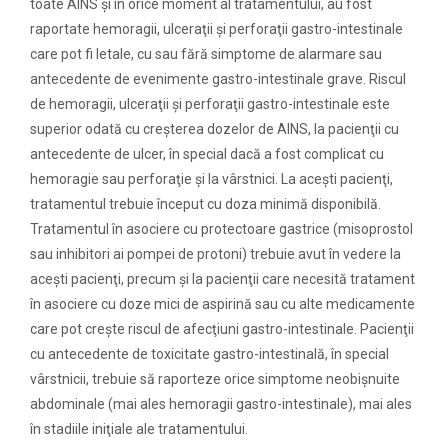
toate AINS şi în orice moment al tratamentului, au fost
raportate hemoragii, ulceraţii şi perforaţii gastro-intestinale
care pot fi letale, cu sau fără simptome de alarmare sau
antecedente de evenimente gastro-intestinale grave. Riscul
de hemoragii, ulceraţii şi perforaţii gastro-intestinale este
superior odată cu creşterea dozelor de AINS, la pacienţii cu
antecedente de ulcer, în special dacă a fost complicat cu
hemoragie sau perforaţie şi la vârstnici. La aceşti pacienţi,
tratamentul trebuie început cu doza minimă disponibilă.
Tratamentul în asociere cu protectoare gastrice (misoprostol
sau inhibitori ai pompei de protoni) trebuie avut în vedere la
aceşti pacienţi, precum şi la pacienţii care necesită tratament
în asociere cu doze mici de aspirină sau cu alte medicamente
care pot creşte riscul de afecţiuni gastro-intestinale. Pacienţii
cu antecedente de toxicitate gastro-intestinală, în special
vârstnicii, trebuie să raporteze orice simptome neobişnuite
abdominale (mai ales hemoragii gastro-intestinale), mai ales
în stadiile iniţiale ale tratamentului.