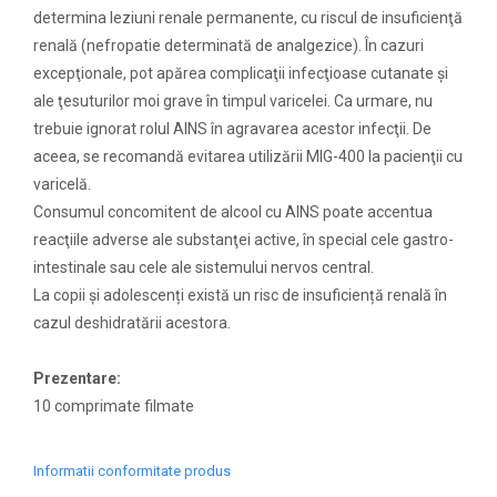
determina leziuni renale permanente, cu riscul de insuficienţă
renală (nefropatie determinată de analgezice). În cazuri
excepţionale, pot apărea complicaţii infecţioase cutanate şi
ale ţesuturilor moi grave în timpul varicelei. Ca urmare, nu
trebuie ignorat rolul AINS în agravarea acestor infecţii. De
aceea, se recomandă evitarea utilizării MIG-400 la pacienţii cu
varicelă.
Consumul concomitent de alcool cu AINS poate accentua
reacţiile adverse ale substanţei active, în special cele gastro-
intestinale sau cele ale sistemului nervos central.
La copii și adolescenți există un risc de insuficiență renală în
cazul deshidratării acestora.
Prezentare:
10 comprimate filmate
Informatii conformitate produs