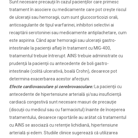
Sunt necesare precauţii în cazul pacienţilor care primesc
tratament în asociere cu medicamente care pot creşte riscul
de ulceraţii sau hemoragii, cum sunt glucocorticoizi orali,
anticoagulante de tipul warfarinei, inhibitori selectivi ai
recaptării serotoninei sau medicamente antiplachetare, cum
este aspirina. Când apar hemoragii sau ulceraţii gastro-
intestinale la pacienţii aflaţi în tratament cu MIG-400,
tratamentul trebuie întrerupt. AINS trebuie administrate cu
prudenţă la pacienţii cu antecedente de boli gastro-
intestinale (colită ulcerativă, boală Crohn), deoarece pot
determina exacerbarea acestor afecţiuni.
Efecte cardiovasculare şi cerebrovasculare:
La pacienţii cu
antecedente de hipertensiune arterială şi/sau insuficienţă
cardiacă congestivă sunt necesare masuri de precauţie
(discuţii cu medicul sau cu farmacistul) înainte de începerea
tratamentului, deoarece raportările au arătat că tratamentul
cu AINS se asociază cu retenţie lichidiană, hipertensiune
arterială şi edem. Studiile clinice sugerează că utilizarea