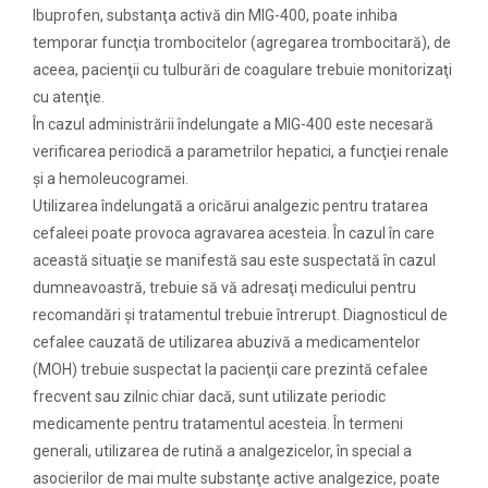
Ibuprofen, substanţa activă din MIG-400, poate inhiba
temporar funcţia trombocitelor (agregarea trombocitară), de
aceea, pacienţii cu tulburări de coagulare trebuie monitorizaţi
cu atenţie.
În cazul administrării îndelungate a MIG-400 este necesară
verificarea periodică a parametrilor hepatici, a funcţiei renale
şi a hemoleucogramei.
Utilizarea îndelungată a oricărui analgezic pentru tratarea
cefaleei poate provoca agravarea acesteia. În cazul în care
această situaţie se manifestă sau este suspectată în cazul
dumneavoastră, trebuie să vă adresaţi medicului pentru
recomandări şi tratamentul trebuie întrerupt. Diagnosticul de
cefalee cauzată de utilizarea abuzivă a medicamentelor
(MOH) trebuie suspectat la pacienţii care prezintă cefalee
frecvent sau zilnic chiar dacă, sunt utilizate periodic
medicamente pentru tratamentul acesteia. În termeni
generali, utilizarea de rutină a analgezicelor, în special a
asocierilor de mai multe substanţe active analgezice, poate