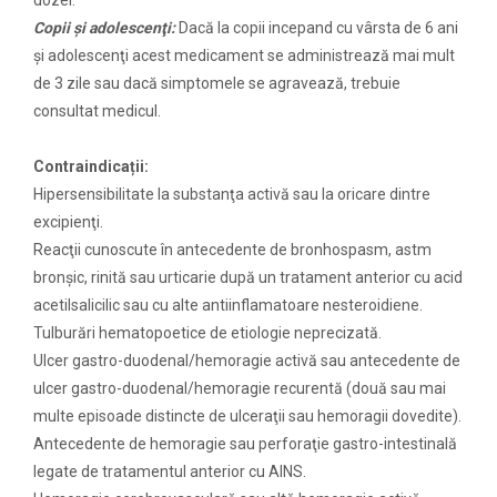
Copii şi adolescenţi:
Dacă la copii incepand cu vârsta de 6 ani
şi adolescenţi acest medicament se administrează mai mult
de 3 zile sau dacă simptomele se agravează, trebuie
consultat medicul.
Contraindicații:
Hipersensibilitate la substanţa activă sau la oricare dintre
excipienţi.
Reacţii cunoscute în antecedente de bronhospasm, astm
bronşic, rinită sau urticarie după un tratament anterior cu acid
acetilsalicilic sau cu alte antiinflamatoare nesteroidiene.
Tulburări hematopoetice de etiologie neprecizată.
Ulcer gastro-duodenal/hemoragie activă sau antecedente de
ulcer gastro-duodenal/hemoragie recurentă (două sau mai
multe episoade distincte de ulceraţii sau hemoragii dovedite).
Antecedente de hemoragie sau perforaţie gastro-intestinală
legate de tratamentul anterior cu AINS.