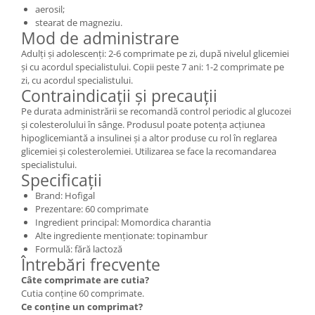
aerosil;
stearat de magneziu.
Mod de administrare
Adulți și adolescenți: 2-6 comprimate pe zi, după nivelul glicemiei
și cu acordul specialistului. Copii peste 7 ani: 1-2 comprimate pe
zi, cu acordul specialistului.
Contraindicații și precauții
Pe durata administrării se recomandă control periodic al glucozei
și colesterolului în sânge. Produsul poate potența acțiunea
hipoglicemiantă a insulinei și a altor produse cu rol în reglarea
glicemiei și colesterolemiei. Utilizarea se face la recomandarea
specialistului.
Specificații
Brand: Hofigal
Prezentare: 60 comprimate
Ingredient principal: Momordica charantia
Alte ingrediente menționate: topinambur
Formulă: fără lactoză
Întrebări frecvente
Câte comprimate are cutia?
Cutia conține 60 comprimate.
Ce conține un comprimat?