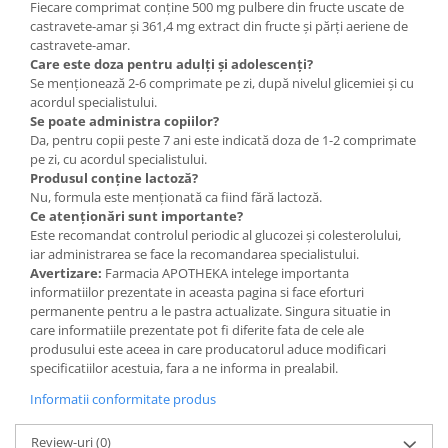
Fiecare comprimat conține 500 mg pulbere din fructe uscate de
castravete-amar și 361,4 mg extract din fructe și părți aeriene de
castravete-amar.
Care este doza pentru adulți și adolescenți?
Se menționează 2-6 comprimate pe zi, după nivelul glicemiei și cu
acordul specialistului.
Se poate administra copiilor?
Da, pentru copii peste 7 ani este indicată doza de 1-2 comprimate
pe zi, cu acordul specialistului.
Produsul conține lactoză?
Nu, formula este menționată ca fiind fără lactoză.
Ce atenționări sunt importante?
Este recomandat controlul periodic al glucozei și colesterolului,
iar administrarea se face la recomandarea specialistului.
Avertizare:
Farmacia APOTHEKA intelege importanta
informatiilor prezentate in aceasta pagina si face eforturi
permanente pentru a le pastra actualizate. Singura situatie in
care informatiile prezentate pot fi diferite fata de cele ale
produsului este aceea in care producatorul aduce modificari
specificatiilor acestuia, fara a ne informa in prealabil.
Informatii conformitate produs
Review-uri
(0)