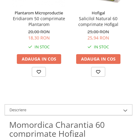
Plantarom Microproductie
Hofigal
Eridiarom 50 comprimate
Salicilol Natural 60
Sp
Plantarom
comprimate Hofigal
de
20,00 RON
29,00 RON
18,30 RON
25,94 RON
IN STOC
IN STOC
ADAUGA IN COS
ADAUGA IN COS
Descriere
Momordica Charantia 60
comprimate Hofigal