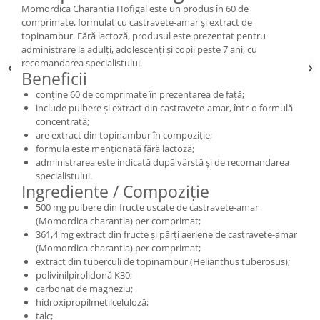
Momordica Charantia Hofigal este un produs în 60 de
comprimate, formulat cu castravete-amar și extract de
topinambur. Fără lactoză, produsul este prezentat pentru
administrare la adulți, adolescenți și copii peste 7 ani, cu
recomandarea specialistului.
Beneficii
conține 60 de comprimate în prezentarea de față;
include pulbere și extract din castravete-amar, într-o formulă
concentrată;
are extract din topinambur în compoziție;
formula este menționată fără lactoză;
administrarea este indicată după vârstă și de recomandarea
specialistului.
Ingrediente / Compoziție
500 mg pulbere din fructe uscate de castravete-amar
(Momordica charantia) per comprimat;
361,4 mg extract din fructe și părți aeriene de castravete-amar
(Momordica charantia) per comprimat;
extract din tuberculi de topinambur (Helianthus tuberosus);
polivinilpirolidonă K30;
carbonat de magneziu;
hidroxipropilmetilceluloză;
talc;