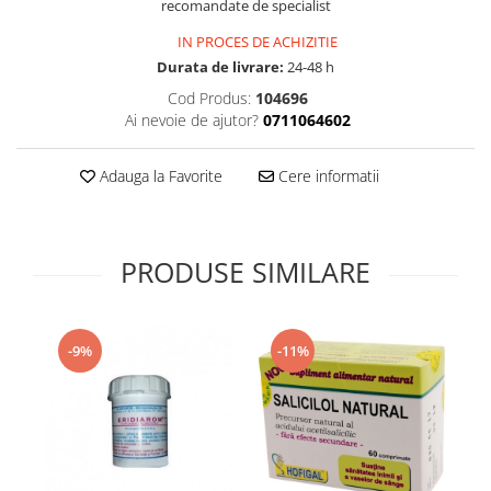
recomandate de specialist
Supliment Vitamina D3
IN PROCES DE ACHIZITIE
Supliment Vitamina E
Durata de livrare:
24-48 h
Supliment Zinc
Cod Produs:
104696
Ai nevoie de ajutor?
0711064602
Tincturi si Gemoderivate
Tuse gat si respiratie
Adauga la Favorite
Cere informatii
Vitamine si minerale
PRODUSE SIMILARE
-9%
-11%