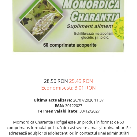
Multivitamine
Ingrijire par
Omega 3
Balsam masca si tratament
Par si unghii
Produse cu SPF Pentru Fata
Probiotice si prebiotice
Repelenti insecte
Prostata
Sanatate urinara
Sistemul respirator
Slabire si control greutate
Somn stres si anxietate
28,50 RON
25,49 RON
Supliment Calciu
Economisesti:
3,01
RON
Supliment Complexe
Ultima actualizare:
20/07/2026 11:37
Supliment Fier
EAN:
30122027
Termen valabilitate:
30/12/2027
Supliment Magneziu
Momordica Charantia Hofigal este un produs în format de 60
Supliment Vitamina B
comprimate, formulat pe bază de castravete-amar și topinambur. Se
Supliment Vitamina C
adresează adulților și adolescenților, în contextul unei administrări