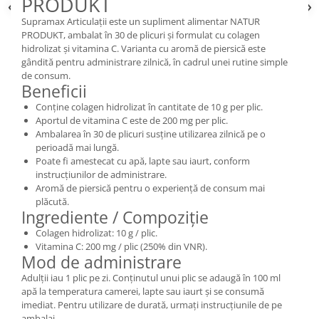
PRODUKT
Supramax Articulații este un supliment alimentar NATUR
PRODUKT, ambalat în 30 de plicuri și formulat cu colagen
hidrolizat și vitamina C. Varianta cu aromă de piersică este
gândită pentru administrare zilnică, în cadrul unei rutine simple
de consum.
Beneficii
Conține colagen hidrolizat în cantitate de 10 g per plic.
Aportul de vitamina C este de 200 mg per plic.
Ambalarea în 30 de plicuri susține utilizarea zilnică pe o
perioadă mai lungă.
Poate fi amestecat cu apă, lapte sau iaurt, conform
instrucțiunilor de administrare.
Aromă de piersică pentru o experiență de consum mai
plăcută.
Ingrediente / Compoziție
Colagen hidrolizat: 10 g / plic.
Vitamina C: 200 mg / plic (250% din VNR).
Mod de administrare
Adulții iau 1 plic pe zi. Conținutul unui plic se adaugă în 100 ml
apă la temperatura camerei, lapte sau iaurt și se consumă
imediat. Pentru utilizare de durată, urmați instrucțiunile de pe
ambalaj.