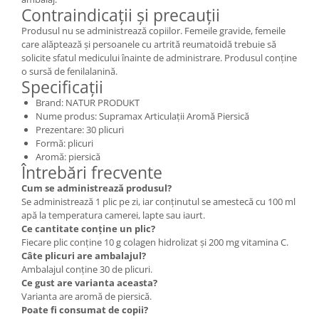
Contraindicații și precauții
Produsul nu se administrează copiilor. Femeile gravide, femeile
care alăptează și persoanele cu artrită reumatoidă trebuie să
solicite sfatul medicului înainte de administrare. Produsul conține
o sursă de fenilalanină.
Specificații
Brand: NATUR PRODUKT
Nume produs: Supramax Articulații Aromă Piersică
Prezentare: 30 plicuri
Formă: plicuri
Aromă: piersică
Întrebări frecvente
Cum se administrează produsul?
Se administrează 1 plic pe zi, iar conținutul se amestecă cu 100 ml
apă la temperatura camerei, lapte sau iaurt.
Ce cantitate conține un plic?
Fiecare plic conține 10 g colagen hidrolizat și 200 mg vitamina C.
Câte plicuri are ambalajul?
Ambalajul conține 30 de plicuri.
Ce gust are varianta aceasta?
Varianta are aromă de piersică.
Poate fi consumat de copii?