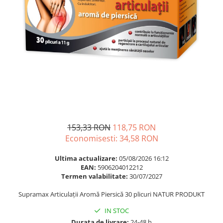
Multivitamine
Ingrijire par
Omega 3
Balsam masca si tratament
Par si unghii
Produse cu SPF Pentru Fata
Probiotice si prebiotice
Repelenti insecte
Prostata
Sanatate urinara
Sistemul respirator
Slabire si control greutate
Somn stres si anxietate
153,33 RON
118,75 RON
Economisesti:
34,58
RON
Supliment Calciu
Supliment Complexe
Ultima actualizare:
05/08/2026 16:12
EAN:
5906204012212
Supliment Fier
Termen valabilitate:
30/07/2027
Supliment Magneziu
Supramax Articulații Aromă Piersică 30 plicuri NATUR PRODUKT
Supliment Vitamina B
IN STOC
Supliment Vitamina C
Durata de livrare:
24-48 h