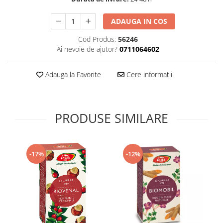
Supliment Vitamina D3
ADAUGA IN COS
Supliment Vitamina E
Cod Produs:
56246
Supliment Zinc
Ai nevoie de ajutor?
0711064602
Tincturi si Gemoderivate
Tuse gat si respiratie
Adauga la Favorite
Cere informatii
Vitamine si minerale
PRODUSE SIMILARE
-17%
-12%