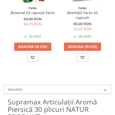
Fares
Fares
Biovenal 63 capsule Fares
Biomobil Fares 63
A
capsule
59,00 RON
80,00 RON
48,79 RON
70,42 RON
IN STOC
IN STOC
ADAUGA IN COS
ADAUGA IN COS
Descriere
Supramax Articulații Aromă
Piersică 30 plicuri NATUR