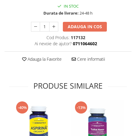
Supliment Vitamina D3
IN STOC
Durata de livrare:
24-48 h
Supliment Vitamina E
Supliment Zinc
ADAUGA IN COS
Tincturi si Gemoderivate
Cod Produs:
117132
Tuse gat si respiratie
Ai nevoie de ajutor?
0711064602
Vitamine si minerale
Adauga la Favorite
Cere informatii
PRODUSE SIMILARE
-40%
-13%