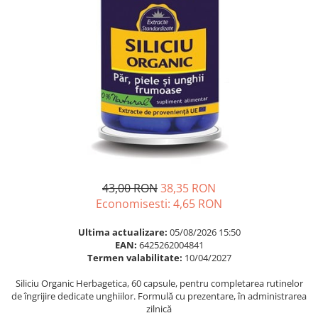
Multivitamine
Ingrijire par
Omega 3
Balsam masca si tratament
Par si unghii
Produse cu SPF Pentru Fata
Probiotice si prebiotice
Repelenti insecte
Prostata
Sanatate urinara
Sistemul respirator
Slabire si control greutate
Somn stres si anxietate
43,00 RON
38,35 RON
Supliment Calciu
Economisesti:
4,65
RON
Supliment Complexe
Ultima actualizare:
05/08/2026 15:50
Supliment Fier
EAN:
6425262004841
Termen valabilitate:
10/04/2027
Supliment Magneziu
Siliciu Organic Herbagetica, 60 capsule, pentru completarea rutinelor
Supliment Vitamina B
de îngrijire dedicate unghiilor. Formulă cu prezentare, în administrarea
Supliment Vitamina C
zilnică