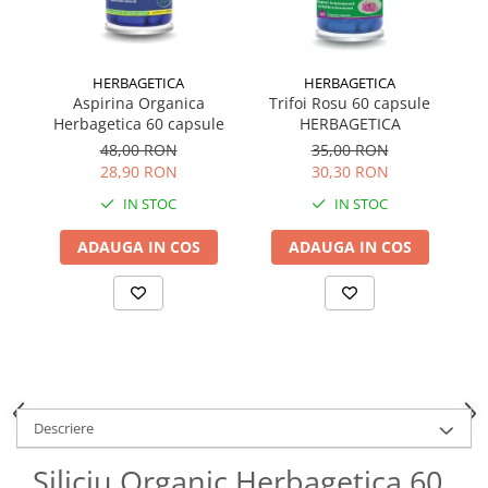
HERBAGETICA
HERBAGETICA
Aspirina Organica
Trifoi Rosu 60 capsule
Su
Herbagetica 60 capsule
HERBAGETICA
48,00 RON
35,00 RON
28,90 RON
30,30 RON
IN STOC
IN STOC
ADAUGA IN COS
ADAUGA IN COS
Descriere
Siliciu Organic Herbagetica 60