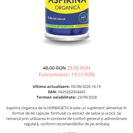
Multivitamine
Ingrijire par
Omega 3
Balsam masca si tratament
Par si unghii
Produse cu SPF Pentru Fata
Probiotice si prebiotice
Repelenti insecte
Prostata
Sanatate urinara
Sistemul respirator
Slabire si control greutate
48,00 RON
28,90 RON
Somn stres si anxietate
Economisesti:
19,10
RON
Supliment Calciu
Ultima actualizare:
05/08/2026 16:19
EAN:
6425262004445
Supliment Complexe
Termen valabilitate:
23/09/2028
Supliment Fier
Aspirina Organica de la HERBAGETICA este un supliment alimentar în
Supliment Magneziu
format de 60 capsule, formulat cu extract de salcie și urzică. Se
remarcă prin utilizarea în contexte de confort general și administrare
Supliment Vitamina B
regulată, conform recomandărilor de pe ambalaj
Supliment Vitamina C