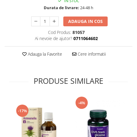
IN STOC
Supliment Vitamina D3
Durata de livrare:
24-48 h
Supliment Vitamina E
ADAUGA IN COS
Supliment Zinc
Cod Produs:
81057
Tincturi si Gemoderivate
Ai nevoie de ajutor?
0711064602
Tuse gat si respiratie
Vitamine si minerale
Adauga la Favorite
Cere informatii
PRODUSE SIMILARE
-4%
-17%