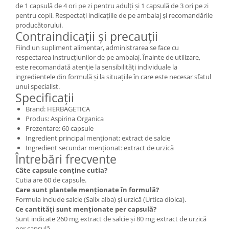
de 1 capsulă de 4 ori pe zi pentru adulți și 1 capsulă de 3 ori pe zi
pentru copii. Respectați indicațiile de pe ambalaj și recomandările
producătorului.
Contraindicații și precauții
Fiind un supliment alimentar, administrarea se face cu
respectarea instrucțiunilor de pe ambalaj. Înainte de utilizare,
este recomandată atenție la sensibilități individuale la
ingredientele din formulă și la situațiile în care este necesar sfatul
unui specialist.
Specificații
Brand: HERBAGETICA
Produs: Aspirina Organica
Prezentare: 60 capsule
Ingredient principal menționat: extract de salcie
Ingredient secundar menționat: extract de urzică
Întrebări frecvente
Câte capsule conține cutia?
Cutia are 60 de capsule.
Care sunt plantele menționate în formulă?
Formula include salcie (Salix alba) și urzică (Urtica dioica).
Ce cantități sunt menționate per capsulă?
Sunt indicate 260 mg extract de salcie și 80 mg extract de urzică
per capsulă.