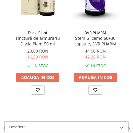
Dacia Plant
DVR PHARM
Tinctură de armurariu
T
Stem Glicemo 60+30
Dacia Plant 50 ml
capsule, DVR PHARM
20,00 RON
44,00 RON
16,59 RON
42,28 RON
IN STOC
IN STOC
ADAUGA IN COS
ADAUGA IN COS
Descriere