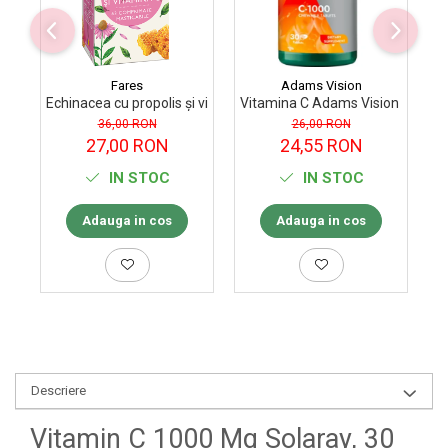
Fares
Adams Vision
Echinacea cu propolis și vitamina C, 63 capsule
Vitamina C Adams Vision 1000 mg
Sa
36,00 RON
26,00 RON
27,00 RON
24,55 RON
IN STOC
IN STOC
Adauga in cos
Adauga in cos
Descriere
Vitamin C 1000 Mg Solaray, 30