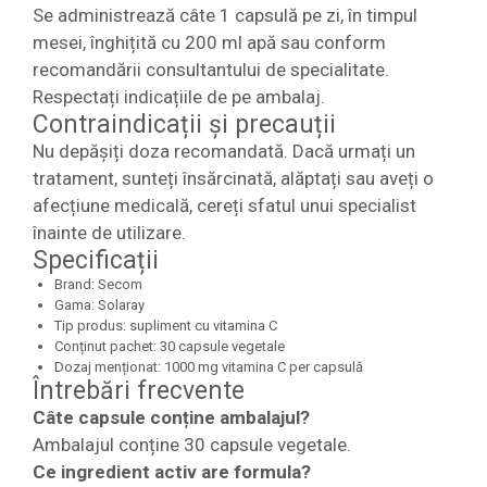
Se administrează câte 1 capsulă pe zi, în timpul
mesei, înghițită cu 200 ml apă sau conform
recomandării consultantului de specialitate.
Respectați indicațiile de pe ambalaj.
Contraindicații și precauții
Nu depășiți doza recomandată. Dacă urmați un
tratament, sunteți însărcinată, alăptați sau aveți o
afecțiune medicală, cereți sfatul unui specialist
înainte de utilizare.
Specificații
Brand: Secom
Gama: Solaray
Tip produs: supliment cu vitamina C
Conținut pachet: 30 capsule vegetale
Dozaj menționat: 1000 mg vitamina C per capsulă
Întrebări frecvente
Câte capsule conține ambalajul?
Ambalajul conține 30 capsule vegetale.
Ce ingredient activ are formula?