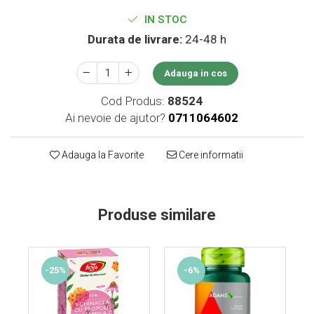
Supliment Vitamina D3
IN STOC
Supliment Vitamina E
Durata de livrare:
24-48 h
Supliment Zinc
Adauga in cos
Tincturi si Gemoderivate
Cod Produs:
88524
Tuse gat si respiratie
Ai nevoie de ajutor?
0711064602
Vitamine si minerale
Adauga la Favorite
Cere informatii
Produse similare
-25%
-6%