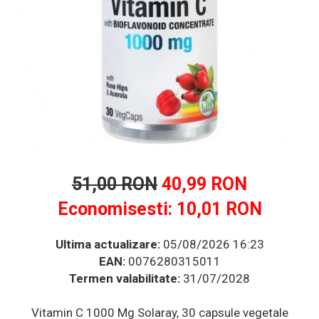
Multivitamine
Ingrijire par
Omega 3
Balsam masca si tratament
Produse cu SPF Pentru Fata
Par si unghii
Repelenti insecte
Probiotice si prebiotice
Prostata
Sanatate urinara
Sistemul respirator
Slabire si control greutate
Somn stres si anxietate
51,00 RON
40,99 RON
Supliment Calciu
Economisesti:
10,01
RON
Supliment Complexe
Ultima actualizare:
05/08/2026 16:23
Supliment Fier
EAN:
0076280315011
Supliment Magneziu
Termen valabilitate:
31/07/2028
Supliment Vitamina B
Supliment Vitamina C
Vitamin C 1000 Mg Solaray, 30 capsule vegetale