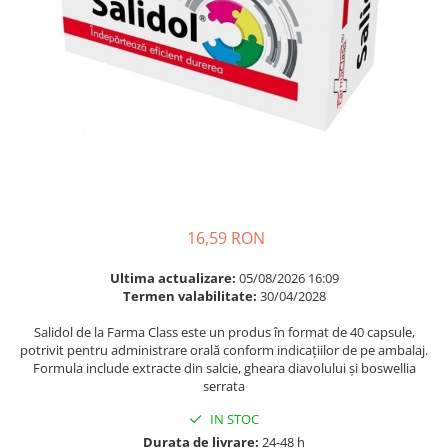
Multivitamine
Ingrijire par
Omega 3
Balsam masca si tratament
Par si unghii
Produse cu SPF Pentru Fata
Probiotice si prebiotice
Repelenti insecte
Prostata
Sanatate urinara
Sistemul respirator
Slabire si control greutate
16,59 RON
Somn stres si anxietate
Ultima actualizare:
05/08/2026 16:09
Supliment Calciu
Termen valabilitate:
30/04/2028
Supliment Complexe
Salidol de la Farma Class este un produs în format de 40 capsule,
Supliment Fier
potrivit pentru administrare orală conform indicațiilor de pe ambalaj.
Formula include extracte din salcie, gheara diavolului și boswellia
Supliment Magneziu
serrata
Supliment Vitamina B
IN STOC
Supliment Vitamina C
Durata de livrare:
24-48 h