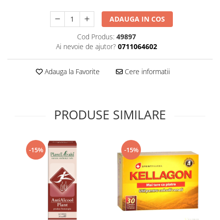
Supliment Vitamina D3
ADAUGA IN COS
Supliment Vitamina E
Cod Produs:
49897
Supliment Zinc
Ai nevoie de ajutor?
0711064602
Tincturi si Gemoderivate
Tuse gat si respiratie
Adauga la Favorite
Cere informatii
Vitamine si minerale
PRODUSE SIMILARE
-15%
-15%