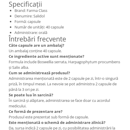
Specificații
Brand: Farma Class
Denumire: Salidol
Formă: capsule
Număr de unități: 40 capsule
Administrare: orală
Întrebări frecvente
Câte capsule are un ambalaj?
Un ambalaj conține 40 capsule.
Ce ingrediente active sunt menționate?
Formula include Boswellia serrata, Harpagophytum procumbens
și Salix alba.
Cum se administrează produsul?
Administrarea menționată este de 2 capsule pe zi, într-o singură
priză, în timpul mesei. La nevoie se pot administra 2 capsule de
până la 3 ori pe zi.
Se poate lua în sarcină?
În sarcină și alăptare, administrarea se face doar cu acordul
medicului.
Ce formă de prezentare are?
Produsul este prezentat sub formă de capsule.
Este menționată o schemă de administrare zilnică?
Da, sursa indică 2 capsule pe zi, cu posibilitatea administrării la