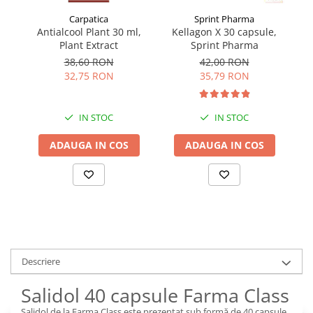
Carpatica
Sprint Pharma
Antialcool Plant 30 ml,
Kellagon X 30 capsule,
Plant Extract
Sprint Pharma
m
38,60 RON
42,00 RON
32,75 RON
35,79 RON
IN STOC
IN STOC
ADAUGA IN COS
ADAUGA IN COS
Descriere
Salidol 40 capsule Farma Class
Salidol de la Farma Class este prezentat sub formă de 40 capsule