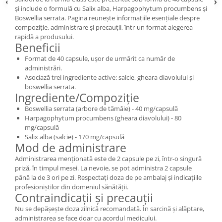
și include o formulă cu Salix alba, Harpagophytum procumbens și
Boswellia serrata. Pagina reunește informațiile esențiale despre
compoziție, administrare și precauții, într-un format alegerea
rapidă a produsului.
Beneficii
Format de 40 capsule, ușor de urmărit ca număr de
administrări.
Asociază trei ingrediente active: salcie, gheara diavolului și
boswellia serrata.
Ingrediente/Compoziție
Boswellia serrata (arbore de tămâie) - 40 mg/capsulă
Harpagophytum procumbens (gheara diavolului) - 80
mg/capsulă
Salix alba (salcie) - 170 mg/capsulă
Mod de administrare
Administrarea menționată este de 2 capsule pe zi, într-o singură
priză, în timpul mesei. La nevoie, se pot administra 2 capsule
până la de 3 ori pe zi. Respectați doza de pe ambalaj și indicațiile
profesioniștilor din domeniul sănătății.
Contraindicații și precauții
Nu se depășește doza zilnică recomandată. În sarcină și alăptare,
administrarea se face doar cu acordul medicului.