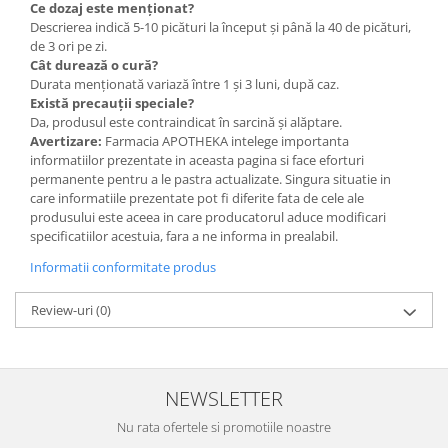
Ce dozaj este menționat?
Descrierea indică 5-10 picături la început și până la 40 de picături,
de 3 ori pe zi.
Cât durează o cură?
Durata menționată variază între 1 și 3 luni, după caz.
Există precauții speciale?
Da, produsul este contraindicat în sarcină și alăptare.
Avertizare:
Farmacia APOTHEKA intelege importanta
informatiilor prezentate in aceasta pagina si face eforturi
permanente pentru a le pastra actualizate. Singura situatie in
care informatiile prezentate pot fi diferite fata de cele ale
produsului este aceea in care producatorul aduce modificari
specificatiilor acestuia, fara a ne informa in prealabil.
Informatii conformitate produs
Review-uri
(0)
NEWSLETTER
Nu rata ofertele si promotiile noastre