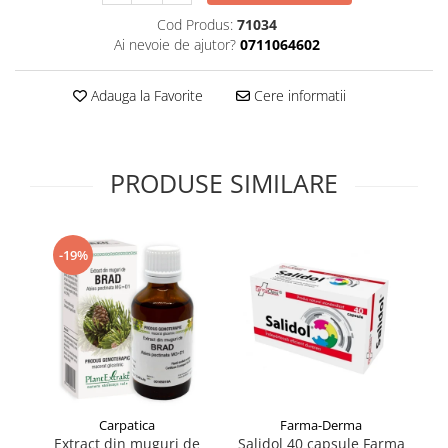
Supliment Vitamina D3
Cod Produs:
71034
Ai nevoie de ajutor?
0711064602
Supliment Vitamina E
Supliment Zinc
Adauga la Favorite
Cere informatii
Tincturi si Gemoderivate
Tuse gat si respiratie
Vitamine si minerale
PRODUSE SIMILARE
-19%
Carpatica
Farma-Derma
Extract din muguri de
Salidol 40 capsule Farma