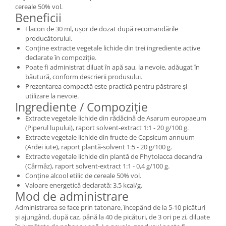
cereale 50% vol.
Beneficii
Flacon de 30 ml, ușor de dozat după recomandările
producătorului.
Conține extracte vegetale lichide din trei ingrediente active
declarate în compoziție.
Poate fi administrat diluat în apă sau, la nevoie, adăugat în
băutură, conform descrierii produsului.
Prezentarea compactă este practică pentru păstrare și
utilizare la nevoie.
Ingrediente / Compoziție
Extracte vegetale lichide din rădăcină de Asarum europaeum
(Piperul lupului), raport solvent-extract 1:1 - 20 g/100 g.
Extracte vegetale lichide din fructe de Capsicum annuum
(Ardei iute), raport plantă-solvent 1:5 - 20 g/100 g.
Extracte vegetale lichide din plantă de Phytolacca decandra
(Cârmâz), raport solvent-extract 1:1 - 0,4 g/100 g.
Conține alcool etilic de cereale 50% vol.
Valoare energetică declarată: 3,5 kcal/g.
Mod de administrare
Administrarea se face prin tatonare, începând de la 5-10 picături
și ajungând, după caz, până la 40 de picături, de 3 ori pe zi, diluate