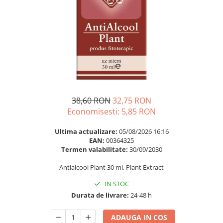
Multivitamine
Ingrijire par
Omega 3
Balsam masca si tratament
Par si unghii
Produse cu SPF Pentru Fata
Probiotice si prebiotice
Repelenti insecte
Prostata
Sanatate urinara
Sistemul respirator
38,60 RON
32,75 RON
Slabire si control greutate
Economisesti:
5,85
RON
Somn stres si anxietate
Ultima actualizare:
05/08/2026 16:16
Supliment Calciu
EAN:
00364325
Termen valabilitate:
30/09/2030
Supliment Complexe
Antialcool Plant 30 ml, Plant Extract
Supliment Fier
IN STOC
Supliment Magneziu
Durata de livrare:
24-48 h
Supliment Vitamina B
Supliment Vitamina C
ADAUGA IN COS