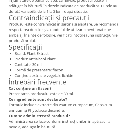
în jumătate de pahar cu apă. La nevoie, produsul poate fi
adăugat în băutură, în dozele indicate de producător. Curele au
durată variabilă, de la 1 la 3 luni, după situație.
Contraindicații și precauții
Produsul este contraindicat în sarcină și alăptare. Se recomandă
respectarea dozelor și a modului de utilizare menționate pe
ambalaj. Înainte de folosire, verificați întotdeauna instrucțiunile
producătorului.
Specificații
Brand: Plant Extract
Produs: Antialcool Plant
Cantitate: 30 ml
Formă de prezentare: flacon
Conținut: extracte vegetale lichide
Întrebări frecvente
Cât conține un flacon?
Prezentarea produsului este de 30 ml.
Ce ingrediente sunt declarate?
Formula include extracte din Asarum europaeum, Capsicum
annuum și Phytolacca decandra.
Cum se administrează produsul?
Administrarea se face conform instrucțiunilor, în apă sau, la
nevoie, adăugat în băutură.