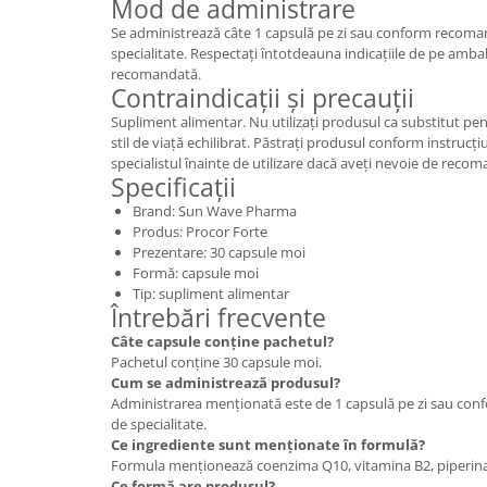
Mod de administrare
Se administrează câte 1 capsulă pe zi sau conform recoman
specialitate. Respectați întotdeauna indicațiile de pe ambal
recomandată.
Contraindicații și precauții
Supliment alimentar. Nu utilizați produsul ca substitut pen
stil de viață echilibrat. Păstrați produsul conform instrucți
specialistul înainte de utilizare dacă aveți nevoie de recom
Specificații
Brand: Sun Wave Pharma
Produs: Procor Forte
Prezentare: 30 capsule moi
Formă: capsule moi
Tip: supliment alimentar
Întrebări frecvente
Câte capsule conține pachetul?
Pachetul conține 30 capsule moi.
Cum se administrează produsul?
Administrarea menționată este de 1 capsulă pe zi sau con
de specialitate.
Ce ingrediente sunt menționate în formulă?
Formula menționează coenzima Q10, vitamina B2, piperina ș
Ce formă are produsul?