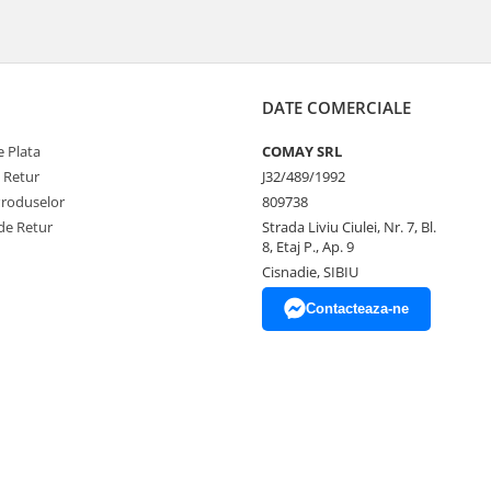
DATE COMERCIALE
 Plata
COMAY SRL
e Retur
J32/489/1992
Produselor
809738
de Retur
Strada Liviu Ciulei, Nr. 7, Bl.
8, Etaj P., Ap. 9
Cisnadie, SIBIU
Contacteaza-ne