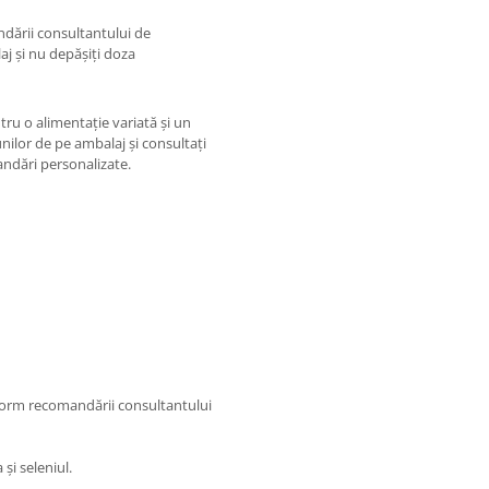
dării consultantului de
aj și nu depășiți doza
tru o alimentație variată și un
unilor de pe ambalaj și consultați
andări personalizate.
form recomandării consultantului
i seleniul.