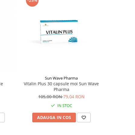
-25%
Sun Wave Pharma
le
Vitalin Plus 30 capsule moi Sun Wave
Selenium 2
Pharma
105,00 RON
79,04 RON
47,
IN STOC
ADAUGA IN COS
ADAU