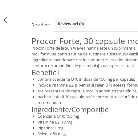
Review-uri
(0)
Descriere
Procor Forte, 30 capsule m
Procor Forte de la Sun Wave Pharma este un supliment ali
moi, formulat pentru rutina de susținere a sistemului card
ingrediente menționate clar în compoziție, iar administrare
conform recomandării de pe ambalaj sau a specialistului.
Beneficii
conține coenzimă Q10 în doză de 150 mg per capsulă;
include vitamina B2, piperină și seleniu în aceeași formu
are prezentare de capsule moi, în administrarea zilnică;
pachetul oferă 30 capsule, suficiente pentru o cură de 
recomandate.
Ingrediente/Compoziție
Coenzima Q10: 150 mg
Vitamina B2: 10 mg
Piperina: 1 mg
Seleniu: 50 mcg