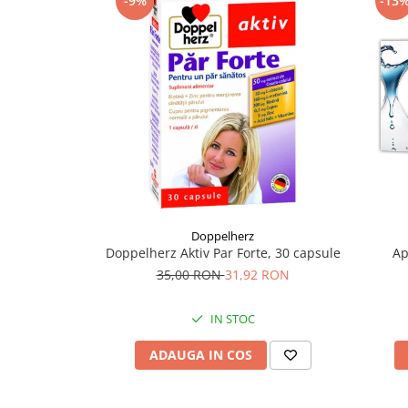
-9%
-13
Supliment Vitamina D3
Supliment Vitamina E
Supliment Zinc
Tincturi si Gemoderivate
Tuse gat si respiratie
Vitamine si minerale
Doppelherz
Doppelherz Aktiv Par Forte, 30 capsule
Ap
35,00 RON
31,92 RON
IN STOC
ADAUGA IN COS