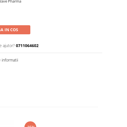
 Wave Pharma
A IN COS
e ajutor?
0711064602
informatii