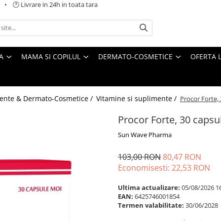
 🕐 Livrare in 24h in toata tara
A
MAMA SI COPILUL
DERMATO-COSMETICE
OFERTA L
ente & Dermato-Cosmetice /
Vitamine si suplimente /
Procor Forte,
Procor Forte, 30 caps
Sun Wave Pharma
103,00 RON
80,47 RON
Economisesti:
22,53
RON
Ultima actualizare:
05/08/2026 1
EAN:
6425746001854
Termen valabilitate:
30/06/2028