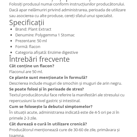
Folosiți produsul numai conform instrucțiunilor producătorului.
Dacă apar nelămuriri privind administrarea, perioada de utilizare
sau asocierea cu alte produse, cereți sfatul unui specialist.
Specificații
Brand: Plant Extract
Denumire: Polygemma 1 Stomac
Prezentare: 50 ml
Formă: flacon
Categoria afișată: Enzime digestive
Întrebări frecvente
Cât conține un flacon?
Flaconul are 50 ml.
Ce plante sunt menționate în formulă?
Descrierea include muguri de smochin și muguri de arin negru.
Se poate folosi și în perioade de stres?
Textul producătorului face referire la manifestări ale stresului cu
repercusiuni la nivel gastric și intestinal.
Cum se folosește la debutul simptomelor?
În situații acute, administrarea indicată este de 4-5 ori pe zi în
primele 2-3 zile.
Cât durează o cură în utilizare cronică?
Producătorul menționează cure de 30-60 de zile, primăvara și
toamna.