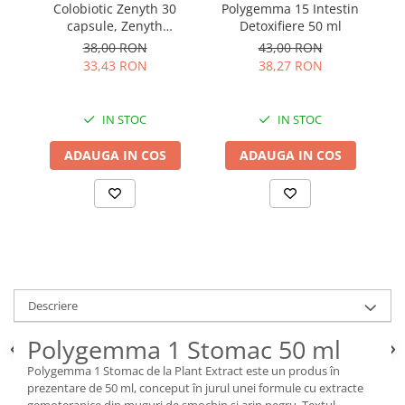
Colobiotic Zenyth 30
Polygemma 15 Intestin
P
capsule, Zenyth
Detoxifiere 50 ml
pe
Pharmaceuticals
38,00 RON
43,00 RON
33,43 RON
38,27 RON
IN STOC
IN STOC
ADAUGA IN COS
ADAUGA IN COS
Descriere
Polygemma 1 Stomac 50 ml
Polygemma 1 Stomac de la Plant Extract este un produs în
prezentare de 50 ml, conceput în jurul unei formule cu extracte
gemoterapice din muguri de smochin și arin negru. Textul