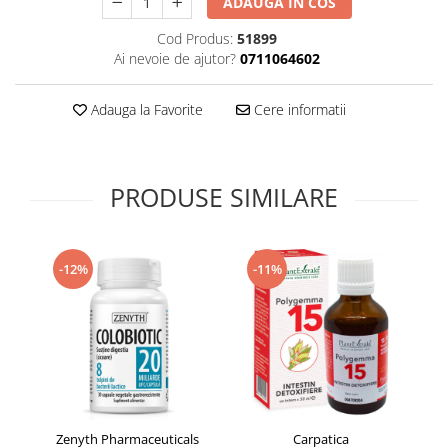
ADAUGA IN COS
Supliment Vitamina D3
Cod Produs:
51899
Supliment Vitamina E
Ai nevoie de ajutor?
0711064602
Supliment Zinc
Adauga la Favorite
Cere informatii
Tincturi si Gemoderivate
Tuse gat si respiratie
Vitamine si minerale
PRODUSE SIMILARE
-12%
-11%
Zenyth Pharmaceuticals
Carpatica