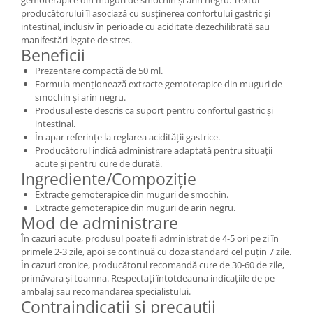
producătorului îl asociază cu susținerea confortului gastric și
intestinal, inclusiv în perioade cu aciditate dezechilibrată sau
manifestări legate de stres.
Beneficii
Prezentare compactă de 50 ml.
Formula menționează extracte gemoterapice din muguri de
smochin și arin negru.
Produsul este descris ca suport pentru confortul gastric și
intestinal.
În apar referințe la reglarea acidității gastrice.
Producătorul indică administrare adaptată pentru situații
acute și pentru cure de durată.
Ingrediente/Compoziție
Extracte gemoterapice din muguri de smochin.
Extracte gemoterapice din muguri de arin negru.
Mod de administrare
În cazuri acute, produsul poate fi administrat de 4-5 ori pe zi în
primele 2-3 zile, apoi se continuă cu doza standard cel puțin 7 zile.
În cazuri cronice, producătorul recomandă cure de 30-60 de zile,
primăvara și toamna. Respectați întotdeauna indicațiile de pe
ambalaj sau recomandarea specialistului.
Contraindicații și precauții