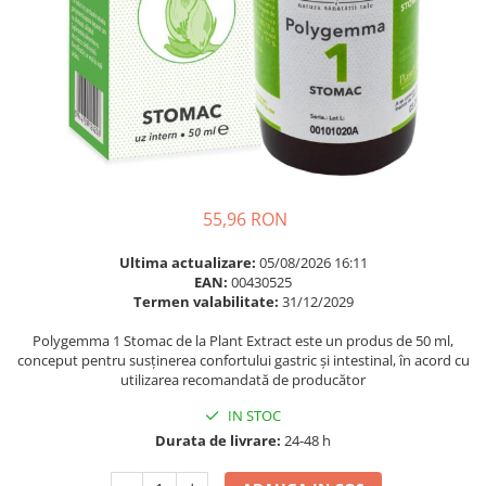
Multivitamine
Ingrijire par
Omega 3
Balsam masca si tratament
Par si unghii
Produse cu SPF Pentru Fata
Probiotice si prebiotice
Repelenti insecte
Prostata
Sanatate urinara
Sistemul respirator
55,96 RON
Slabire si control greutate
Ultima actualizare:
05/08/2026 16:11
Somn stres si anxietate
EAN:
00430525
Termen valabilitate:
31/12/2029
Supliment Calciu
Supliment Complexe
Polygemma 1 Stomac de la Plant Extract este un produs de 50 ml,
conceput pentru susținerea confortului gastric și intestinal, în acord cu
Supliment Fier
utilizarea recomandată de producător
Supliment Magneziu
IN STOC
Supliment Vitamina B
Durata de livrare:
24-48 h
Supliment Vitamina C