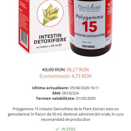
Multivitamine
Ingrijire par
Omega 3
Balsam masca si tratament
Par si unghii
Produse cu SPF Pentru Fata
Probiotice si prebiotice
Repelenti insecte
Prostata
Sanatate urinara
Sistemul respirator
Slabire si control greutate
43,00 RON
38,27 RON
Somn stres si anxietate
Economisesti:
4,73
RON
Supliment Calciu
Ultima actualizare:
05/08/2026 16:11
Supliment Complexe
EAN:
00102324
Termen valabilitate:
01/05/2029
Supliment Fier
Polygemma 15 Intestin Detoxifiere de la Plant Extract este un
Supliment Magneziu
gemoderivat în flacon de 50 ml, destinat administrării orale, în cura
Supliment Vitamina B
recomandată de producător
Supliment Vitamina C
IN STOC