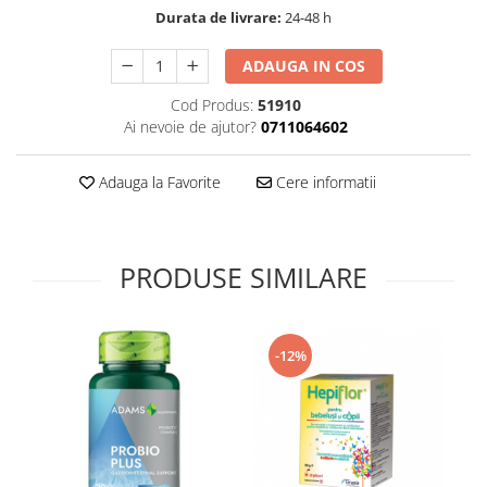
Durata de livrare:
24-48 h
Supliment Vitamina D3
Supliment Vitamina E
ADAUGA IN COS
Supliment Zinc
Cod Produs:
51910
Tincturi si Gemoderivate
Ai nevoie de ajutor?
0711064602
Tuse gat si respiratie
Adauga la Favorite
Cere informatii
Vitamine si minerale
PRODUSE SIMILARE
-12%