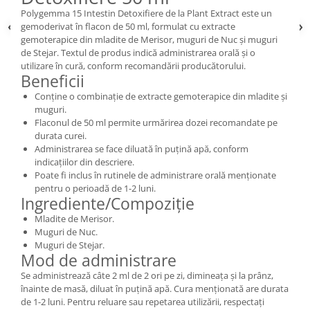
Polygemma 15 Intestin Detoxifiere de la Plant Extract este un
gemoderivat în flacon de 50 ml, formulat cu extracte
gemoterapice din mladite de Merisor, muguri de Nuc și muguri
de Stejar. Textul de produs indică administrarea orală și o
utilizare în cură, conform recomandării producătorului.
Beneficii
Conține o combinație de extracte gemoterapice din mladite și
muguri.
Flaconul de 50 ml permite urmărirea dozei recomandate pe
durata curei.
Administrarea se face diluată în puțină apă, conform
indicațiilor din descriere.
Poate fi inclus în rutinele de administrare orală menționate
pentru o perioadă de 1-2 luni.
Ingrediente/Compoziție
Mladite de Merisor.
Muguri de Nuc.
Muguri de Stejar.
Mod de administrare
Se administrează câte 2 ml de 2 ori pe zi, dimineața și la prânz,
înainte de masă, diluat în puțină apă. Cura menționată are durata
de 1-2 luni. Pentru reluare sau repetarea utilizării, respectați