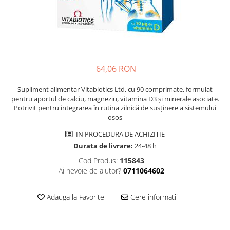
Multivitamine
Ingrijire par
Omega 3
Balsam masca si tratament
Par si unghii
Produse cu SPF Pentru Fata
Probiotice si prebiotice
Repelenti insecte
Prostata
64,06 RON
Sanatate urinara
Supliment alimentar Vitabiotics Ltd, cu 90 comprimate, formulat
Sistemul respirator
pentru aportul de calciu, magneziu, vitamina D3 și minerale asociate.
Potrivit pentru integrarea în rutina zilnică de susținere a sistemului
Slabire si control greutate
osos
Somn stres si anxietate
IN PROCEDURA DE ACHIZITIE
Supliment Calciu
Durata de livrare:
24-48 h
Supliment Complexe
Cod Produs:
115843
Ai nevoie de ajutor?
0711064602
Supliment Fier
Supliment Magneziu
Adauga la Favorite
Cere informatii
Supliment Vitamina B
Supliment Vitamina C