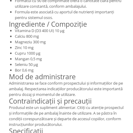
Formatul cu 90 de comprimate oferă o cantitate clară pentru
utilizare constantă, conform ambalajului.
Formula este asociată cu aportul de nutrienți importanți
pentru sistemul osos.
Ingrediente / Compoziție
Vitamina D (D3 400 UI) 10 µg
Calciu 800 mg
Magneziu 300 mg
Zinc 10 mg
Cupru 1000 µg
Mangan 0,5 mg
Seleniu 50 µg
Bor 0,6 mg
Mod de administrare
Administrarea se face conform prospectului și informațiilor de pe
ambalaj. Respectarea indicațiilor producătorului este importantă
pentru dozaj și momentul de utilizare.
Contraindicații și precauții
Produsul este un supliment alimentar. Citiți cu atenție prospectul
și informațiile de pe ambalaj înainte de utilizare. A se păstra în
condiții corespunzătoare și departe de accesul copiilor, conform
instrucțiunilor producătorului.
Specificații