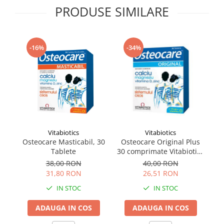
PRODUSE SIMILARE
Supliment Vitamina D3
Supliment Vitamina E
Supliment Zinc
-16%
-34%
Tincturi si Gemoderivate
Tuse gat si respiratie
Vitamine si minerale
Vitabiotics
Vitabiotics
Osteocare Masticabil, 30
Osteocare Original Plus
R
Tablete
30 comprimate Vitabiotics
c
Ltd
38,00 RON
40,00 RON
31,80 RON
26,51 RON
IN STOC
IN STOC
ADAUGA IN COS
ADAUGA IN COS