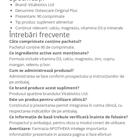
Brand: Vitabiotics Ltd
Denumire: Osteocare Original Plus
Prezentare: 90 comprimate
Tip produs: supliment alimentar
Conținut relevant: calciu, magneziu, vitamina D3 și minerale
Întrebări frecvente
Câte comprimate conține pachetul?
Pachetul conține 90 de comprimate.
Ce ingrediente active sunt menționate?
Formula include vitamina D3, calciu, magneziu, zinc, cupru,
mangan, seleniu și bor.
Cum se administrează produsul?
Administrarea se face conform prospectului și instrucțiunilor de
pe ambalaj.
Ce brand produce acest supliment?
Produsul aparține brandului Vitabiotics Ltd.
Este un produs pentru utilizare zilnică?
Conținutul și prezentarea permit integrarea în rutina zilnică, cu
respectarea indicațiilor de pe ambalaj.
Ce informație de bază trebuie verificată înainte de folosire?
Prospectul și ambalajul, pentru doza și modul corect de utilizare.
Avertizare:
Farmacia APOTHEKA intelege importanta
informatiilor prezentate in aceasta pagina si face eforturi