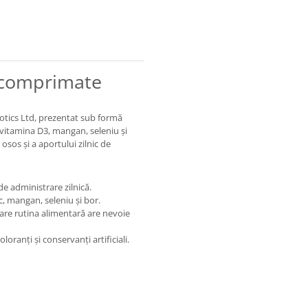
0 comprimate
otics Ltd, prezentat sub formă
 vitamina D3, mangan, seleniu și
osos și a aportului zilnic de
e administrare zilnică.
c, mangan, seleniu și bor.
are rutina alimentară are nevoie
loranți și conservanți artificiali.