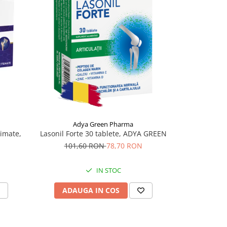
Adya Green Pharma
imate,
Lasonil Forte 30 tablete, ADYA GREEN
MSM Optim 
101,60 RON
78,70 RON
33,
IN STOC
ADAUGA IN COS
ADAU