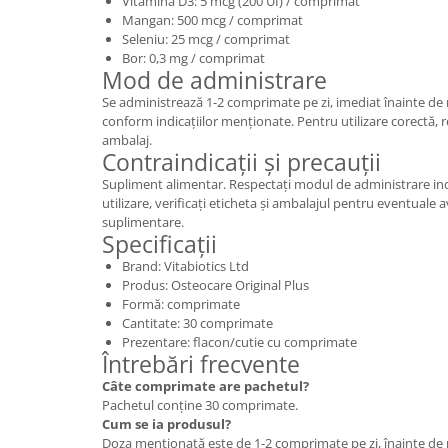
Vitamina D3: 5 mcg (200 UI) / comprimat
Mangan: 500 mcg / comprimat
Seleniu: 25 mcg / comprimat
Bor: 0,3 mg / comprimat
Mod de administrare
Se administrează 1-2 comprimate pe zi, imediat înainte de
conform indicațiilor menționate. Pentru utilizare corectă,
ambalaj.
Contraindicații și precauții
Supliment alimentar. Respectați modul de administrare ind
utilizare, verificați eticheta și ambalajul pentru eventuale
suplimentare.
Specificații
Brand: Vitabiotics Ltd
Produs: Osteocare Original Plus
Formă: comprimate
Cantitate: 30 comprimate
Prezentare: flacon/cutie cu comprimate
Întrebări frecvente
Câte comprimate are pachetul?
Pachetul conține 30 comprimate.
Cum se ia produsul?
Doza menționată este de 1-2 comprimate pe zi, înainte de 