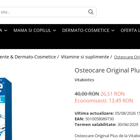
A
MAMA SI COPILUL
DERMATO-COSMETICE
OFERTA L
ente & Dermato-Cosmetice /
Vitamine si suplimente /
Osteocare Ori
Osteocare Original Plu
Vitabiotics
40,00 RON
26,51 RON
Economisesti:
13,49
RON
Ultima actualizare:
05/08/2026 1
EAN:
5010058089730
Termen valabilitate:
30/06/2029
Osteocare Original Plus de la Vitab