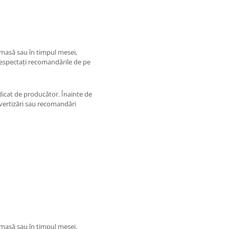
 masă sau în timpul mesei,
 respectați recomandările de pe
icat de producător. Înainte de
 avertizări sau recomandări
masă sau în timpul mesei.