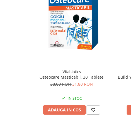
Supliment Vitamina D3
Supliment Vitamina E
Supliment Zinc
Tincturi si Gemoderivate
Tuse gat si respiratie
Vitamine si minerale
Vitabiotics
Osteocare Masticabil, 30 Tablete
Build 
38,00 RON
31,80 RON
IN STOC
ADAUGA IN COS