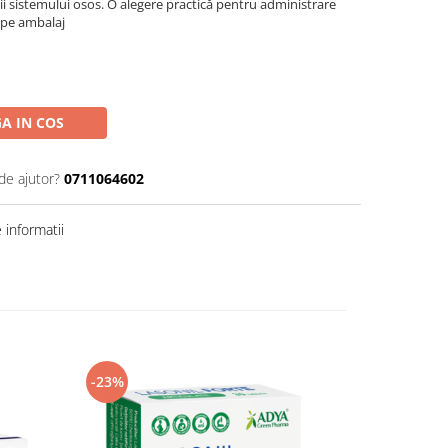
i sistemului osos. O alegere practică pentru administrare
 pe ambalaj
A IN COS
de ajutor?
0711064602
informatii
-23%