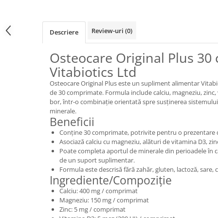
Review-uri
(0)
Descriere
Osteocare Original Plus 3
Vitabiotics Ltd
Osteocare Original Plus este un supliment alimentar Vitabi
de 30 comprimate. Formula include calciu, magneziu, zinc,
bor, într-o combinație orientată spre susținerea sistemului 
minerale.
Beneficii
Conține 30 comprimate, potrivite pentru o prezentare d
Asociază calciu cu magneziu, alături de vitamina D3, zin
Poate completa aportul de minerale din perioadele în c
de un suport suplimentar.
Formula este descrisă fără zahăr, gluten, lactoză, sare, co
Ingrediente/Compoziție
Calciu: 400 mg / comprimat
Magneziu: 150 mg / comprimat
Zinc: 5 mg / comprimat