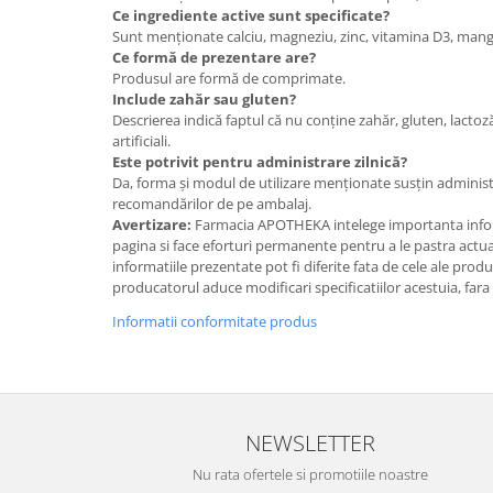
Ce ingrediente active sunt specificate?
Sunt menționate calciu, magneziu, zinc, vitamina D3, manga
Ce formă de prezentare are?
Produsul are formă de comprimate.
Include zahăr sau gluten?
Descrierea indică faptul că nu conține zahăr, gluten, lactoză
artificiali.
Este potrivit pentru administrare zilnică?
Da, forma și modul de utilizare menționate susțin administ
recomandărilor de pe ambalaj.
Avertizare:
Farmacia APOTHEKA intelege importanta infor
pagina si face eforturi permanente pentru a le pastra actual
informatiile prezentate pot fi diferite fata de cele ale prod
producatorul aduce modificari specificatiilor acestuia, fara
Informatii conformitate produs
NEWSLETTER
Nu rata ofertele si promotiile noastre