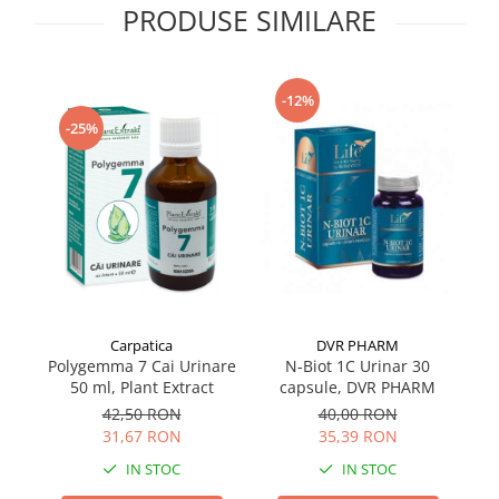
PRODUSE SIMILARE
Supliment Vitamina D3
Supliment Vitamina E
Supliment Zinc
-12%
Tincturi si Gemoderivate
-25%
Tuse gat si respiratie
Vitamine si minerale
Carpatica
DVR PHARM
Polygemma 7 Cai Urinare
N-Biot 1C Urinar 30
50 ml, Plant Extract
capsule, DVR PHARM
42,50 RON
40,00 RON
31,67 RON
35,39 RON
IN STOC
IN STOC