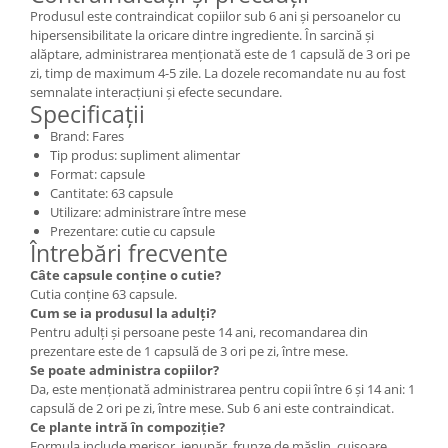
Produsul este contraindicat copiilor sub 6 ani și persoanelor cu
hipersensibilitate la oricare dintre ingrediente. În sarcină și
alăptare, administrarea menționată este de 1 capsulă de 3 ori pe
zi, timp de maximum 4-5 zile. La dozele recomandate nu au fost
semnalate interacțiuni și efecte secundare.
Specificații
Brand: Fares
Tip produs: supliment alimentar
Format: capsule
Cantitate: 63 capsule
Utilizare: administrare între mese
Prezentare: cutie cu capsule
Întrebări frecvente
Câte capsule conține o cutie?
Cutia conține 63 capsule.
Cum se ia produsul la adulți?
Pentru adulți și persoane peste 14 ani, recomandarea din
prezentare este de 1 capsulă de 3 ori pe zi, între mese.
Se poate administra copiilor?
Da, este menționată administrarea pentru copii între 6 și 14 ani: 1
capsulă de 2 ori pe zi, între mese. Sub 6 ani este contraindicat.
Ce plante intră în compoziție?
Formula include merișor, ienupăr, frunze de măslin, cuișoare,