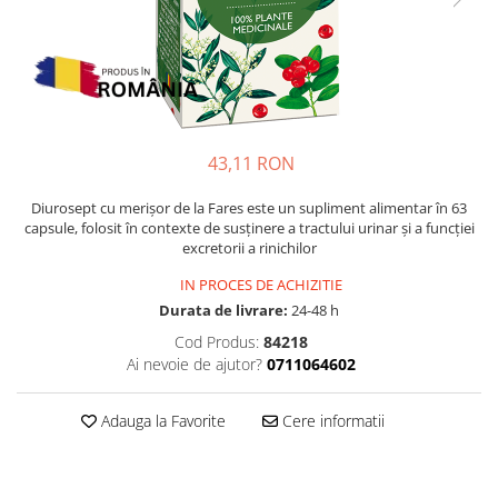
Multivitamine
Ingrijire par
Omega 3
Balsam masca si tratament
Par si unghii
Produse cu SPF Pentru Fata
Probiotice si prebiotice
Repelenti insecte
Prostata
43,11 RON
Sanatate urinara
Sistemul respirator
Diurosept cu merișor de la Fares este un supliment alimentar în 63
capsule, folosit în contexte de susținere a tractului urinar și a funcției
Slabire si control greutate
excretorii a rinichilor
Somn stres si anxietate
IN PROCES DE ACHIZITIE
Durata de livrare:
24-48 h
Supliment Calciu
Cod Produs:
84218
Supliment Complexe
Ai nevoie de ajutor?
0711064602
Supliment Fier
Supliment Magneziu
Adauga la Favorite
Cere informatii
Supliment Vitamina B
Supliment Vitamina C