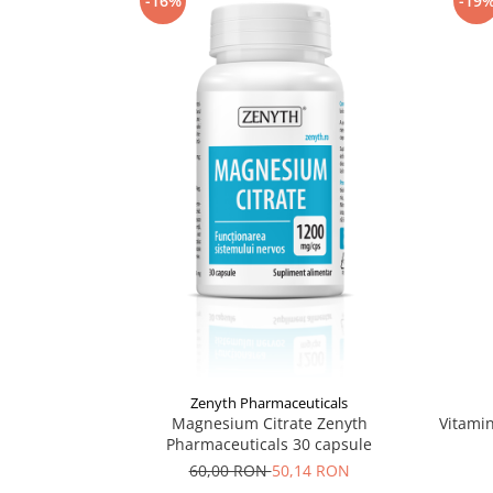
-16%
-19
Supliment Vitamina D3
Supliment Vitamina E
Supliment Zinc
Tincturi si Gemoderivate
Tuse gat si respiratie
Vitamine si minerale
Zenyth Pharmaceuticals
Magnesium Citrate Zenyth
Vitami
Pharmaceuticals 30 capsule
60,00 RON
50,14 RON