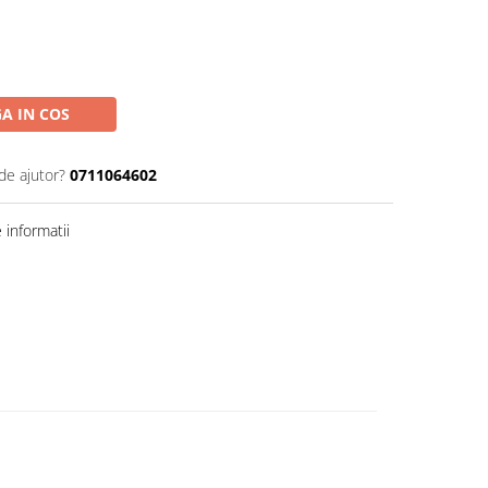
A IN COS
de ajutor?
0711064602
informatii