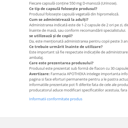
Fiecare capsulă conține 550 mg D-manoză (Urinose).
Ce tip de capsulă folosește produsul?
Produsul folosește capsulă vegetală din hipromeloză.
Cum se administrează la adulți?
Administrarea indicată este de 1-2 capsule de 2 ori pe zi, d
înainte de masă, sau conform recomandării specialistului.
se utilizează și de copii?
Da, este menționată administrarea pentru copii peste 3 ani,
Ce trebuie urmărit înainte de utilizare?
Este important să fie respectate indicațiile de administrare
ambalaj.
Care este prezentarea produsului?
Produsul este prezentat sub formă de flacon cu 30 capsule
Avertizare:
Farmacia APOTHEKA intelege importanta infor
pagina si face eforturi permanente pentru a le pastra actual
informatiile prezentate pot fi diferite fata de cele ale prod
producatorul aduce modificari specificatiilor acestuia, fara
Informatii conformitate produs