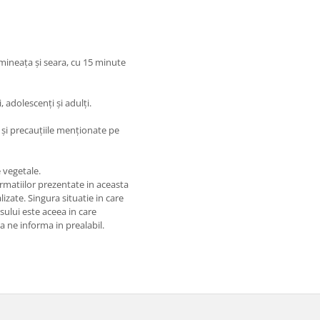
imineața și seara, cu 15 minute
 adolescenți și adulți.
 și precauțiile menționate pe
 vegetale.
matiilor prezentate in aceasta
izate. Singura situatie in care
usului este aceea in care
 a ne informa in prealabil.