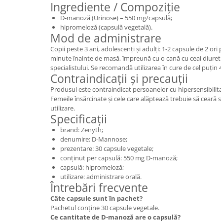
Ingrediente / Compoziție
D-manoză (Urinose) – 550 mg/capsulă;
hipromeloză (capsulă vegetală).
Mod de administrare
Copii peste 3 ani, adolescenți și adulți: 1-2 capsule de 2 ori 
minute înainte de masă, împreună cu o cană cu ceai diure
specialistului. Se recomandă utilizarea în cure de cel puțin
Contraindicații și precauții
Produsul este contraindicat persoanelor cu hipersensibilita
Femeile însărcinate și cele care alăptează trebuie să ceară s
utilizare.
Specificații
brand: Zenyth;
denumire: D-Mannose;
prezentare: 30 capsule vegetale;
conținut per capsulă: 550 mg D-manoză;
capsulă: hipromeloză;
utilizare: administrare orală.
Întrebări frecvente
Câte capsule sunt în pachet?
Pachetul conține 30 capsule vegetale.
Ce cantitate de D-manoză are o capsulă?