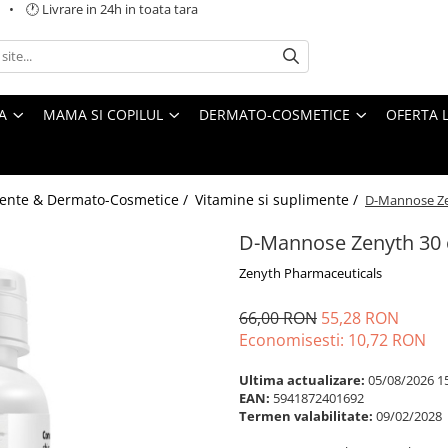
 🕐 Livrare in 24h in toata tara
A
MAMA SI COPILUL
DERMATO-COSMETICE
OFERTA L
ente & Dermato-Cosmetice /
Vitamine si suplimente /
D-Mannose Ze
D-Mannose Zenyth 30 
Zenyth Pharmaceuticals
66,00 RON
55,28 RON
Economisesti:
10,72
RON
Ultima actualizare:
05/08/2026 1
EAN:
5941872401692
Termen valabilitate:
09/02/2028