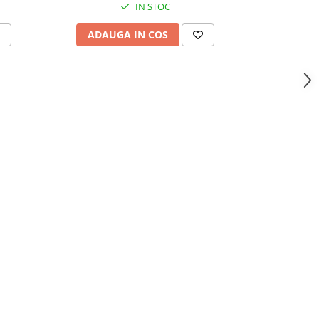
IN STOC
ADAUGA IN COS
ADAU