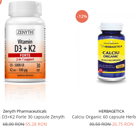
%
-12%
Zenyth Pharmaceuticals
HERBAGETICA
n D3+K2 Forte 30 capsule Zenyth
Calciu Organic 60 capsule Herb
68,00 RON
55,28 RON
30,50 RON
26,75 RON