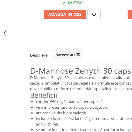
IN STOC
ADAUGA IN COS
Review-uri
(0)
Descriere
D-Mannose Zenyth 30 caps
D-Mannose Zenyth 30 capsule este un supliment alimenta
capsulă, ambalat în capsule vegetale. Formula este concep
doze stabilite conform recomandării specialistului sau inst
Beneficii
conține 550 mg D-manoză per capsulă;
vine în prezentare cu 30 capsule vegetale;
are capsulă din hipromeloză;
include o formulă fără lactoză, gluten, soia, stearat de ma
aditivi chimici;
se poate folosi în administrarea zilnică, conform indicații