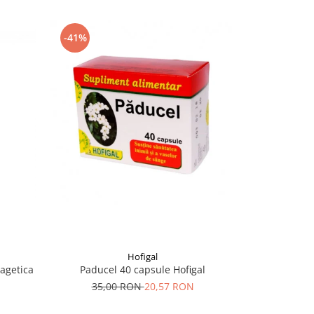
-41%
-26%
Hofigal
H
agetica
Paducel 40 capsule Hofigal
Cystone, 6
H
35,00 RON
20,57 RON
153,