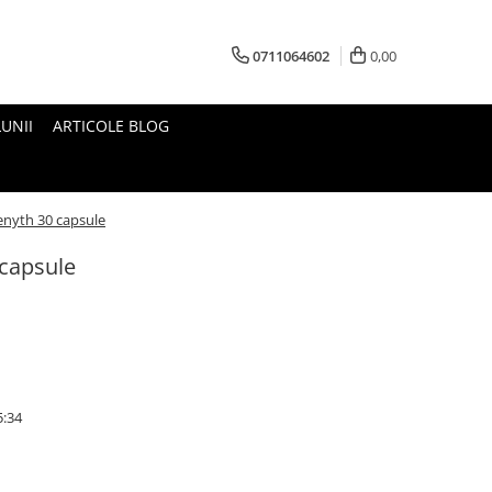
0711064602
0,00
UNII
ARTICOLE BLOG
nyth 30 capsule
capsule
5:34