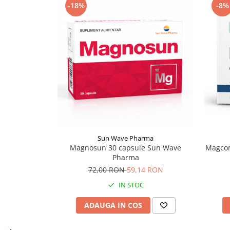
-18%
-8%
Supliment Vitamina D3
Supliment Vitamina E
Supliment Zinc
Tincturi si Gemoderivate
Tuse gat si respiratie
Vitamine si minerale
Sun Wave Pharma
Magnosun 30 capsule Sun Wave
Magco
Pharma
72,00 RON
59,14 RON
IN STOC
ADAUGA IN COS