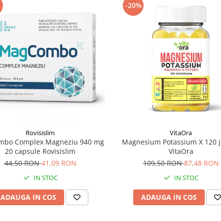
-20%
Rovisislim
VitaOra
mbo Complex Magneziu 940 mg
Magnesium Potassium X 120 j
20 capsule Rovisislim
VitaOra
44,50 RON
41,09 RON
109,50 RON
87,48 RON
IN STOC
IN STOC
ADAUGA IN COS
ADAUGA IN COS