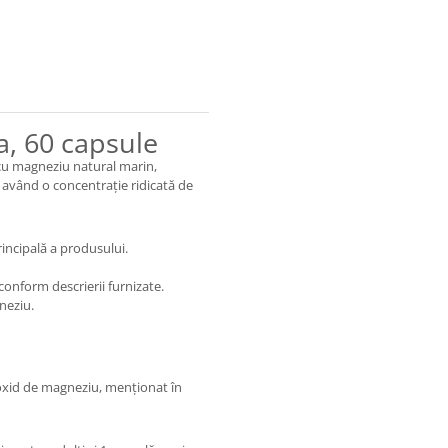
, 60 capsule
cu magneziu natural marin,
 având o concentrație ridicată de
incipală a produsului.
onform descrierii furnizate.
neziu.
roxid de magneziu, menționat în