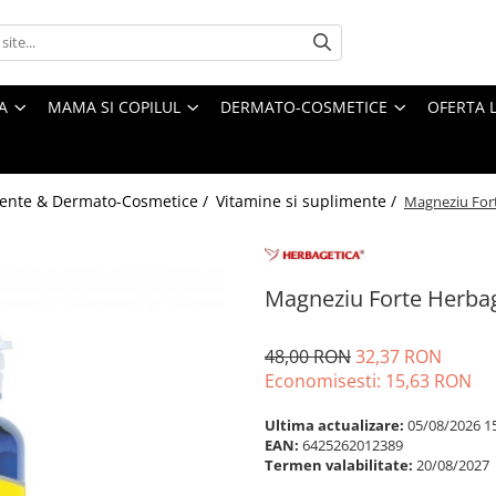
A
MAMA SI COPILUL
DERMATO-COSMETICE
OFERTA L
ente & Dermato-Cosmetice /
Vitamine si suplimente /
Magneziu Fort
Magneziu Forte Herbag
48,00 RON
32,37 RON
Economisesti:
15,63
RON
Ultima actualizare:
05/08/2026 1
EAN:
6425262012389
Termen valabilitate:
20/08/2027