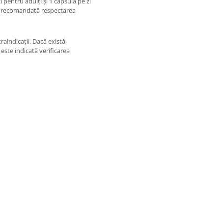
 pentru adulți și 1 capsulă pe zi
ste recomandată respectarea
aindicații. Dacă există
, este indicată verificarea