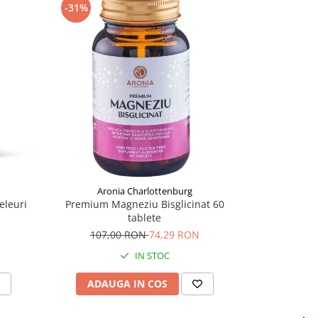
-31%
-8%
Aronia Charlottenburg
eleuri
Premium Magneziu Bisglicinat 60
Magneziu For
tablete
72,
107,00 RON
74,29 RON
IN STOC
ADAUGA IN COS
ADAU