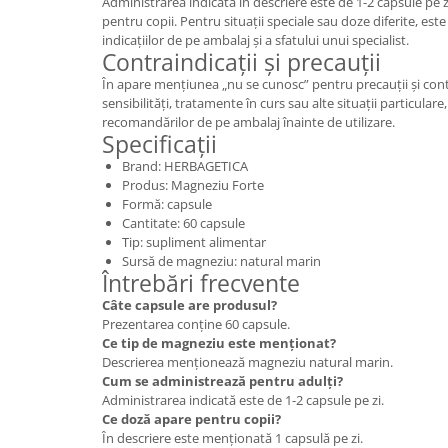
Administrarea indicată în descriere este de 1-2 capsule pe zi
pentru copii. Pentru situații speciale sau doze diferite, e
indicațiilor de pe ambalaj și a sfatului unui specialist.
Contraindicații și precauții
În apare mențiunea „nu se cunosc” pentru precauții și contr
sensibilități, tratamente în curs sau alte situații particulare
recomandărilor de pe ambalaj înainte de utilizare.
Specificații
Brand: HERBAGETICA
Produs: Magneziu Forte
Formă: capsule
Cantitate: 60 capsule
Tip: supliment alimentar
Sursă de magneziu: natural marin
Întrebări frecvente
Câte capsule are produsul?
Prezentarea conține 60 capsule.
Ce tip de magneziu este menționat?
Descrierea menționează magneziu natural marin.
Cum se administrează pentru adulți?
Administrarea indicată este de 1-2 capsule pe zi.
Ce doză apare pentru copii?
În descriere este menționată 1 capsulă pe zi.