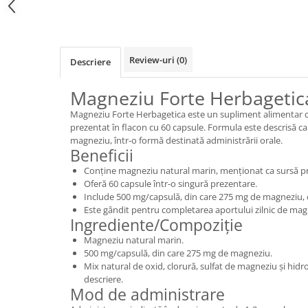
Review-uri
(0)
Descriere
Magneziu Forte Herbagetica
Magneziu Forte Herbagetica este un supliment alimentar 
prezentat în flacon cu 60 capsule. Formula este descrisă ca
magneziu, într-o formă destinată administrării orale.
Beneficii
Conține magneziu natural marin, menționat ca sursă pr
Oferă 60 capsule într-o singură prezentare.
Include 500 mg/capsulă, din care 275 mg de magneziu, c
Este gândit pentru completarea aportului zilnic de mag
Ingrediente/Compoziție
Magneziu natural marin.
500 mg/capsulă, din care 275 mg de magneziu.
Mix natural de oxid, clorură, sulfat de magneziu și hid
descriere.
Mod de administrare