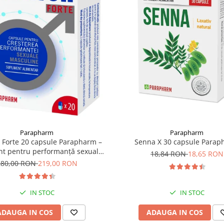
Parapharm
Parapharm
Senna X 30 capsule Para
 Forte 20 capsule Parapharm –
nt pentru performanță sexuală
18,84 RON
18,65 RON
masculină
280,00 RON
219,00 RON
IN STOC
IN STOC
ADAUGA IN COS
ADAUGA IN COS