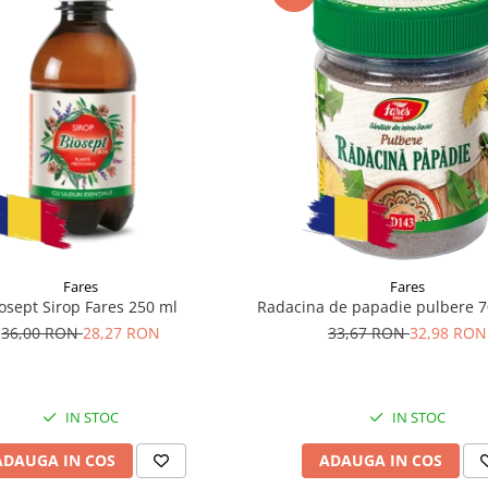
Fares
Fares
osept Sirop Fares 250 ml
Radacina de papadie pulbere 7
36,00 RON
28,27 RON
33,67 RON
32,98 RON
IN STOC
IN STOC
ADAUGA IN COS
ADAUGA IN COS