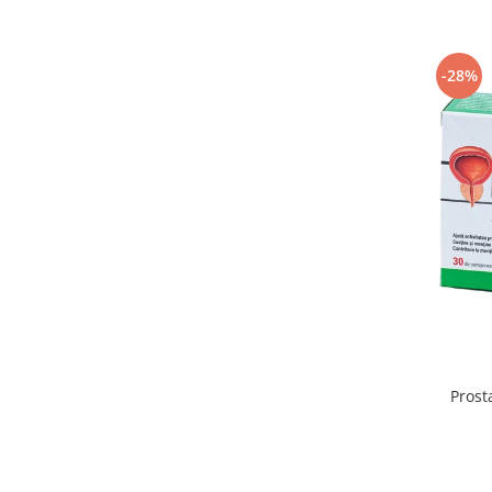
Supliment Vitamina D3
Supliment Vitamina E
-28%
Supliment Zinc
Tincturi si Gemoderivate
Tuse gat si respiratie
Vitamine si minerale
Prost