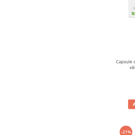
Capsule c
vâ
-21%