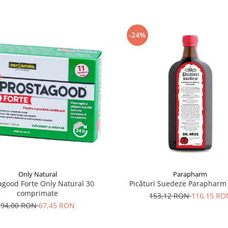
-24%
Only Natural
Parapharm
agood Forte Only Natural 30
Picături Suedeze Parapharm
comprimate
153,12 RON
116,15 RO
94,00 RON
67,45 RON