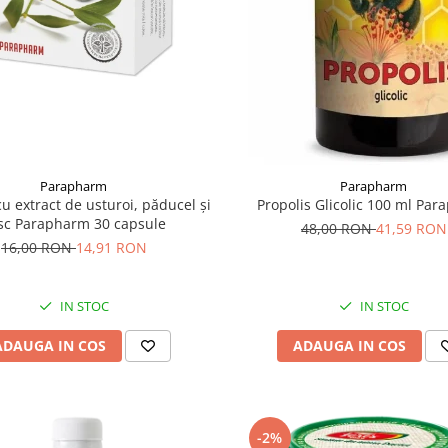
Parapharm
Parapharm
u extract de usturoi, păducel și
Propolis Glicolic 100 ml Pa
sc Parapharm 30 capsule
48,00 RON
41,59 RON
16,00 RON
14,91 RON
IN STOC
IN STOC
ADAUGA IN COS
ADAUGA IN COS
-2%