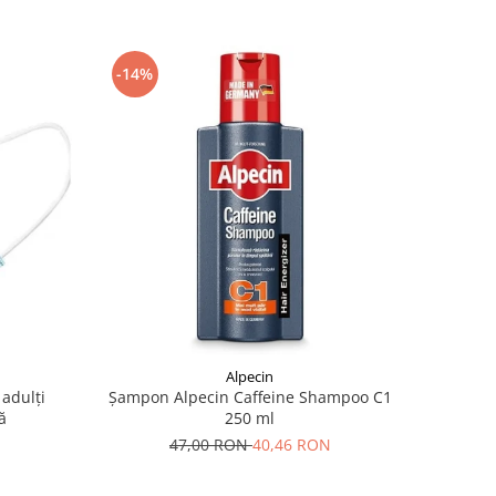
-14%
Alpecin
adulți
Șampon Alpecin Caffeine Shampoo C1
ă
250 ml
47,00 RON
40,46 RON