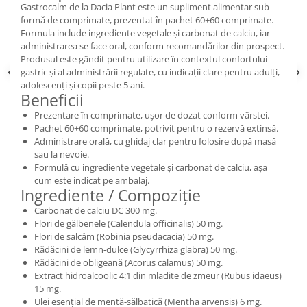
Gastrocalm de la Dacia Plant este un supliment alimentar sub
formă de comprimate, prezentat în pachet 60+60 comprimate.
Formula include ingrediente vegetale și carbonat de calciu, iar
administrarea se face oral, conform recomandărilor din prospect.
Produsul este gândit pentru utilizare în contextul confortului
gastric și al administrării regulate, cu indicații clare pentru adulți,
adolescenți și copii peste 5 ani.
Beneficii
Prezentare în comprimate, ușor de dozat conform vârstei.
Pachet 60+60 comprimate, potrivit pentru o rezervă extinsă.
Administrare orală, cu ghidaj clar pentru folosire după masă
sau la nevoie.
Formulă cu ingrediente vegetale și carbonat de calciu, așa
cum este indicat pe ambalaj.
Ingrediente / Compoziție
Carbonat de calciu DC 300 mg.
Flori de gălbenele (Calendula officinalis) 50 mg.
Flori de salcâm (Robinia pseudacacia) 50 mg.
Rădăcini de lemn-dulce (Glycyrrhiza glabra) 50 mg.
Rădăcini de obligeană (Acorus calamus) 50 mg.
Extract hidroalcoolic 4:1 din mladite de zmeur (Rubus idaeus)
15 mg.
Ulei esențial de mentă-sălbatică (Mentha arvensis) 6 mg.