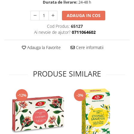
Durata de livrare:
24-48 h
Supliment Vitamina D3
Supliment Vitamina E
ADAUGA IN COS
Supliment Zinc
Cod Produs:
65127
Ai nevoie de ajutor?
0711064602
Tincturi si Gemoderivate
Tuse gat si respiratie
Adauga la Favorite
Cere informatii
Vitamine si minerale
PRODUSE SIMILARE
-12%
-3%