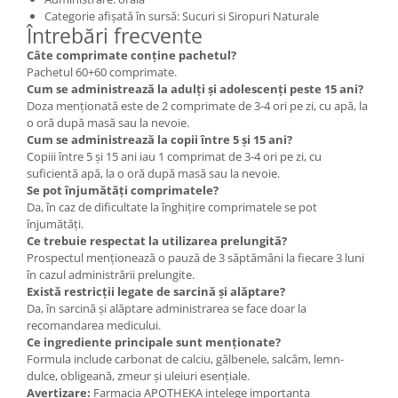
Categorie afișată în sursă: Sucuri si Siropuri Naturale
Întrebări frecvente
Câte comprimate conține pachetul?
Pachetul 60+60 comprimate.
Cum se administrează la adulți și adolescenți peste 15 ani?
Doza menționată este de 2 comprimate de 3-4 ori pe zi, cu apă, la
o oră după masă sau la nevoie.
Cum se administrează la copii între 5 și 15 ani?
Copiii între 5 și 15 ani iau 1 comprimat de 3-4 ori pe zi, cu
suficientă apă, la o oră după masă sau la nevoie.
Se pot înjumătăți comprimatele?
Da, în caz de dificultate la înghițire comprimatele se pot
înjumătăți.
Ce trebuie respectat la utilizarea prelungită?
Prospectul menționează o pauză de 3 săptămâni la fiecare 3 luni
în cazul administrării prelungite.
Există restricții legate de sarcină și alăptare?
Da, în sarcină și alăptare administrarea se face doar la
recomandarea medicului.
Ce ingrediente principale sunt menționate?
Formula include carbonat de calciu, gălbenele, salcâm, lemn-
dulce, obligeană, zmeur și uleiuri esențiale.
Avertizare:
Farmacia APOTHEKA intelege importanta