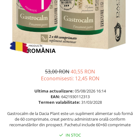
Multivitamine
Ingrijire par
Omega 3
Balsam masca si tratament
Par si unghii
Produse cu SPF Pentru Fata
Probiotice si prebiotice
Repelenti insecte
Prostata
Sanatate urinara
Sistemul respirator
Slabire si control greutate
53,00 RON
40,55 RON
Somn stres si anxietate
Economisesti:
12,45
RON
Supliment Calciu
Ultima actualizare:
05/08/2026 16:14
EAN:
6421930112313
Supliment Complexe
Termen valabilitate:
31/03/2028
Supliment Fier
Gastrocalm de la Dacia Plant este un supliment alimentar sub formă
Supliment Magneziu
de 60 comprimate, creat pentru administrare orală conform
recomandărilor din prospect. Pachetul include 60+60 comprimate
Supliment Vitamina B
IN STOC
Supliment Vitamina C