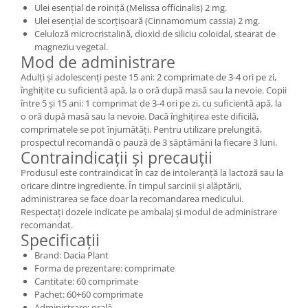
Ulei esențial de roiniță (Melissa officinalis) 2 mg.
Ulei esențial de scorțișoară (Cinnamomum cassia) 2 mg.
Celuloză microcristalină, dioxid de siliciu coloidal, stearat de
magneziu vegetal.
Mod de administrare
Adulți și adolescenți peste 15 ani: 2 comprimate de 3-4 ori pe zi,
înghițite cu suficientă apă, la o oră după masă sau la nevoie. Copii
între 5 și 15 ani: 1 comprimat de 3-4 ori pe zi, cu suficientă apă, la
o oră după masă sau la nevoie. Dacă înghițirea este dificilă,
comprimatele se pot înjumătăți. Pentru utilizare prelungită,
prospectul recomandă o pauză de 3 săptămâni la fiecare 3 luni.
Contraindicații și precauții
Produsul este contraindicat în caz de intoleranță la lactoză sau la
oricare dintre ingrediente. În timpul sarcinii și alăptării,
administrarea se face doar la recomandarea medicului.
Respectați dozele indicate pe ambalaj și modul de administrare
recomandat.
Specificații
Brand: Dacia Plant
Forma de prezentare: comprimate
Cantitate: 60 comprimate
Pachet: 60+60 comprimate
Administrare: orală