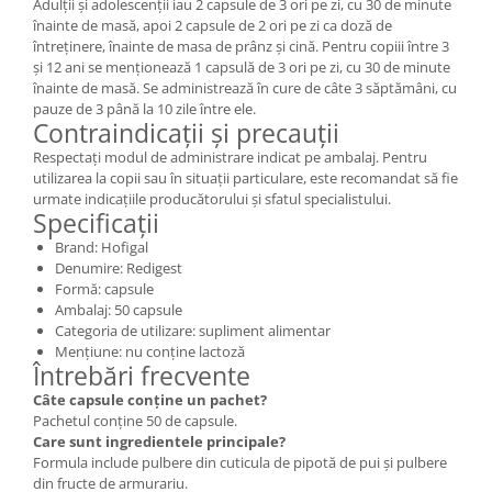
Adulții și adolescenții iau 2 capsule de 3 ori pe zi, cu 30 de minute
înainte de masă, apoi 2 capsule de 2 ori pe zi ca doză de
întreținere, înainte de masa de prânz și cină. Pentru copiii între 3
și 12 ani se menționează 1 capsulă de 3 ori pe zi, cu 30 de minute
înainte de masă. Se administrează în cure de câte 3 săptămâni, cu
pauze de 3 până la 10 zile între ele.
Contraindicații și precauții
Respectați modul de administrare indicat pe ambalaj. Pentru
utilizarea la copii sau în situații particulare, este recomandat să fie
urmate indicațiile producătorului și sfatul specialistului.
Specificații
Brand: Hofigal
Denumire: Redigest
Formă: capsule
Ambalaj: 50 capsule
Categoria de utilizare: supliment alimentar
Mențiune: nu conține lactoză
Întrebări frecvente
Câte capsule conține un pachet?
Pachetul conține 50 de capsule.
Care sunt ingredientele principale?
Formula include pulbere din cuticula de pipotă de pui și pulbere
din fructe de armurariu.