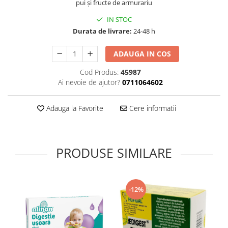
pui și fructe de armurariu
Supliment Vitamina D3
IN STOC
Supliment Vitamina E
Durata de livrare:
24-48 h
Supliment Zinc
ADAUGA IN COS
Tincturi si Gemoderivate
Cod Produs:
45987
Tuse gat si respiratie
Ai nevoie de ajutor?
0711064602
Vitamine si minerale
Adauga la Favorite
Cere informatii
PRODUSE SIMILARE
-12%