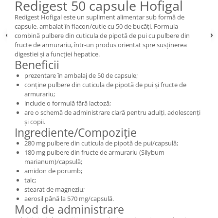
Redigest 50 capsule Hofigal
Redigest Hofigal este un supliment alimentar sub formă de
capsule, ambalat în flacon/cutie cu 50 de bucăți. Formula
combină pulbere din cuticula de pipotă de pui cu pulbere din
fructe de armurariu, într-un produs orientat spre susținerea
digestiei și a funcției hepatice.
Beneficii
prezentare în ambalaj de 50 de capsule;
conține pulbere din cuticula de pipotă de pui și fructe de
armurariu;
include o formulă fără lactoză;
are o schemă de administrare clară pentru adulți, adolescenți
și copii.
Ingrediente/Compoziție
280 mg pulbere din cuticula de pipotă de pui/capsulă;
180 mg pulbere din fructe de armurariu (Silybum
marianum)/capsulă;
amidon de porumb;
talc;
stearat de magneziu;
aerosil până la 570 mg/capsulă.
Mod de administrare