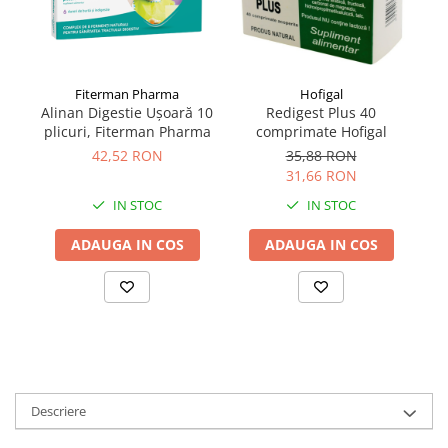
Fiterman Pharma
Hofigal
Alinan Digestie Ușoară 10
Redigest Plus 40
Ve
plicuri, Fiterman Pharma
comprimate Hofigal
42,52 RON
35,88 RON
31,66 RON
IN STOC
IN STOC
ADAUGA IN COS
ADAUGA IN COS
Descriere