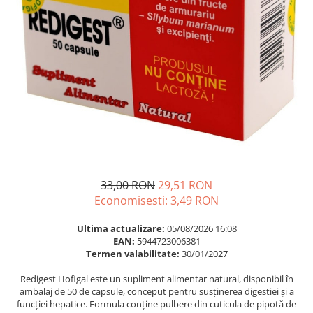
Multivitamine
Ingrijire par
Omega 3
Balsam masca si tratament
Par si unghii
Produse cu SPF Pentru Fata
Probiotice si prebiotice
Repelenti insecte
Prostata
Sanatate urinara
Sistemul respirator
Slabire si control greutate
Somn stres si anxietate
33,00 RON
29,51 RON
Supliment Calciu
Economisesti:
3,49
RON
Supliment Complexe
Ultima actualizare:
05/08/2026 16:08
Supliment Fier
EAN:
5944723006381
Termen valabilitate:
30/01/2027
Supliment Magneziu
Redigest Hofigal este un supliment alimentar natural, disponibil în
Supliment Vitamina B
ambalaj de 50 de capsule, conceput pentru susținerea digestiei și a
Supliment Vitamina C
funcției hepatice. Formula conține pulbere din cuticula de pipotă de